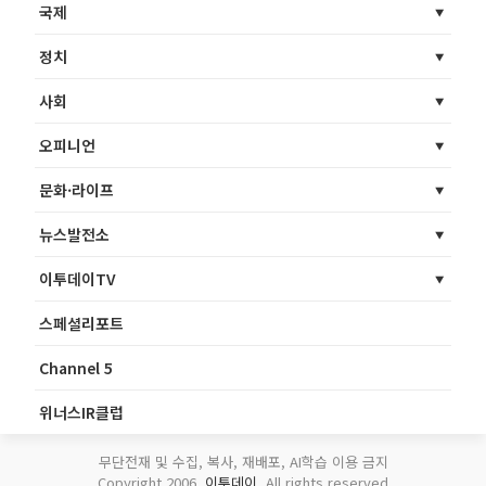
국제
정치
사회
오피니언
문화·라이프
뉴스발전소
이투데이TV
스페셜리포트
Channel 5
위너스IR클럽
무단전재 및 수집, 복사, 재배포, AI학습 이용 금지
Copyright 2006.
이투데이
. All rights reserved