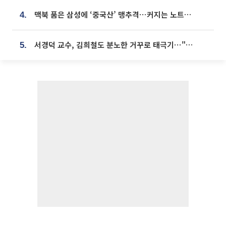
맥북 품은 삼성에 ‘중국산’ 맹추격⋯커지는 노트북 OLED 시장
4.
서경덕 교수, 김희철도 분노한 거꾸로 태극기⋯"엉터리는 아냐, 아쉬울 뿐"
5.