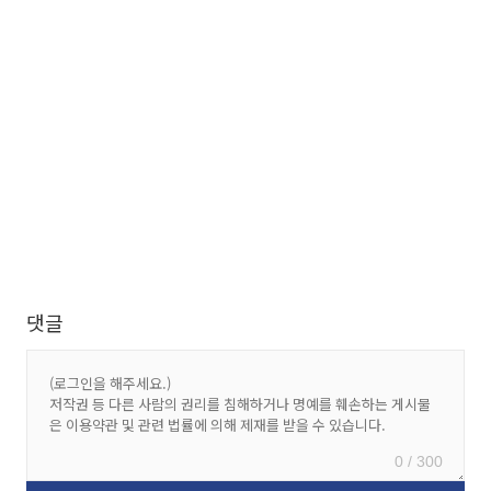
댓글
0 / 300