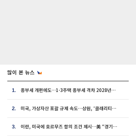
많이 본 뉴스
종부세 개편에도…1·3주택 종부세 격차 2028년부터 확대
1.
미국, 가상자산 포괄 규제 속도…상원, ‘클래리티법’ 9월 절차투표 추진
2.
이란, 미국에 호르무즈 합의 조건 제시…美 “경기 아직 안 끝나” [종합]
3.