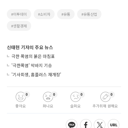
#이투데이
#소비자
#유통
#유통산업
#생활경제
신태현 기자의 주요 뉴스
극한 폭염의 붉은 마침표
'극한폭염' 막바지 기승
'기사회생, 홈플러스 재개장'
0
0
0
0
좋아요
화나요
슬퍼요
추가취재 원해요