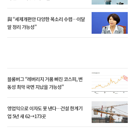
與 “세제개편안 다양한 목소리 수렴…이달
말 정리 가능성”
블룸버그 “레버리지 거품 빠진 코스피, 변
동성 최악 국면 지났을 가능성”
영업익으로 이자도 못 낸다…건설 한계기
업 5년 새 62→173곳