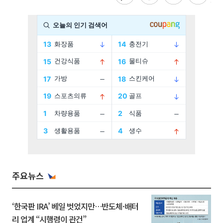
주요뉴스
‘한국판 IRA’ 베일 벗었지만…반도체·배터
리 업계 “시행령이 관건”