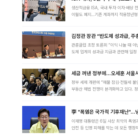
생산적금융 ISA, 국내 투자 이자·배당
이월도 폐지…기존 계좌까지 적용청년형 
는 5년마다 계좌를 해지하라는 건가요?”
편을
김정관 장관 “반도체 성과급, 
관훈클럽 초청 토론회 “이익 나눌 때 아
도체 업계의 성과급 지급과 관련해 일정
최근 상법·자본시장법 개정으로 기업 지
세금 꺼낸 정부에…오세훈 서울시장
정부 세제 개편에 “매물 잠김·전월세 불
부동산 해법 전쟁이 본격화하고 있다. 
드를 꺼내자 서울시는 전·월세 부담만 
李 "폭염은 국가적 기후재난"…냉
이재명 대통령은 6일 사상 최악의 폭염
안전 등 인명 피해를 막는 데 모든 행
인프라 확충 계획을 내년도 예산안에 반