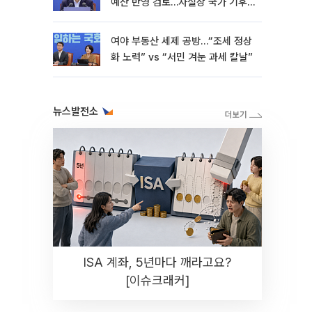
예산 반영 검토…사실상 국가 기후
재난"
여야 부동산 세제 공방…“조세 정상
화 노력” vs “서민 겨눈 과세 칼날”
뉴스발전소
ISA 계좌, 5년마다 깨라고요?
[이슈크래커]