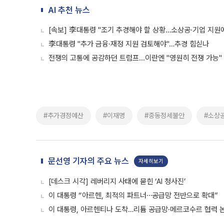
AI 추천 뉴스
[속보] 李대통령 "조기 추경해야 할 상황…소상공·기업 지원에
李대통령 "추가 금융·재정 지원 검토해야"…추경 힘싣나
전쟁의 고통에 공감하던 트럼프...이란엔 "영원히 전쟁 가능"
#추가경정예산
#이재명
#중동정세불안
#소상
문선영 기자의 주요 뉴스
자세히보기
[데스크 시각] 레버리지 사태에 묻힌 ‘AI 청사진’
이 대통령 “아르헨, 최적의 파트너⋯공급망 전반으로 확대”
이 대통령, 아르헨티나 도착…리튬 공급망·메르코수르 협력 