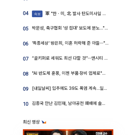
04
軍 "한ㆍ미, 北 발사 탄도미사일 제원 정밀분석 중"
속보
박문성, 축구협회 '성 접대' 보도에 분노…"다 말아먹으려고 작정했나"
05
'특종세상' 방은희, 이혼 허락해 준 아들⋯"너무 잘 커줬다" 오열
06
“골키퍼로 세워도 최선 다할 것”⋯맨시티 누네스, 주전 경쟁 각오 [인터뷰]
07
"AI 반도체 훈풍, 이젠 부품·장비 업체로"⋯증권가 HBM 수혜주 조명
08
[내일날씨] 입추에도 39도 폭염 계속…일부 지역 소나기
09
김종국 만난 김민재, 남아공전 패배에 솔직한 속내⋯"선수들도 못하긴 했다"
10
최신 영상