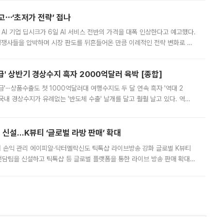
예고⋯‘초저가 전략’ 접나
 AI 기업 딥시크가 6일 AI 서비스 전반의 가격을 대폭 인상한다고 예고했다.
 경쟁사들을 압박하며 시장 판도를 뒤흔들어온 만큼 이례적인 전략 변화로 평
 이날 공지를 통해 구체적인 인상 폭은 공개하지 않았지만 상당한 수
' 상반기 경상수지 흑자 2000억달러 육박 [종합]
급'⋯상품수출도 첫 1000억달러대 여행수지도 두 달 연속 흑자 '역대 2
국내 경상수지가 유례없는 '반도체 수출' 날개를 달고 훨훨 날고 있다. 역대
경상수지 뿐 아니라 상반기 경상수지 흑자도 2000억달러에 근접하며 사상 최
신설…K뷰티 ‘글로벌 라방 판매’ 확대
터 손익 관리 에이피알·닥터멜락신도 틱톡샵 라이브방송 강화 글로벌 K뷰티
담팀을 신설하고 틱톡샵 등 글로벌 플랫폼을 통한 라이브 방송 판매 확대에
급하는 데서 한발 더 나아가 방송 기획과 상품 구성, 출연자 섭외, 손익