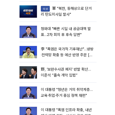
軍 "북한, 동해상으로 단거
속보
리 탄도미사일 발사"
청와대 "빠른 시일 내 공급대책 발
표…2차 회의 후 후속 답변"
李 "폭염은 국가적 기후재난"…냉방
·전력망 확충 등 예산 반영 주문 [종
합]
野, ‘보완수사권 폐지’ 반발 확산…
이준석 “졸속 개악 입법”
이 대통령 "청년은 거의 취약계층…
교육·취업·주거 중심 정책 재편"
이 대통령 "폭염 인프라 확충, 내년