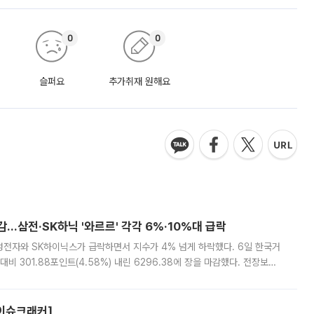
0
0
슬퍼요
추가취재 원해요
감…삼전·SK하닉 '와르르' 각각 6%·10%대 급락
삼성전자와 SK하이닉스가 급락하면서 지수가 4% 넘게 하락했다. 6일 한국거
비 301.88포인트(4.58%) 내린 6296.38에 장을 마감했다. 전장보다
스피는 장중 한때 6550.94까지 오르기도 했으나 6238.32까지 밀리기도 했
[이슈크래커]