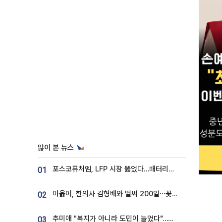
많이 본 뉴스
포스코퓨처엠, LFP 시장 뚫었다…배터리사와 대규모 장기 공급 합의
01
아옳이, 한의사 김형배와 벌써 200일⋯꽃다발 들고 "프러포즈 아냐"
02
추미애 "복지가 아니라 도민이 늘었다"…재정난 책임론 정면돌파
03