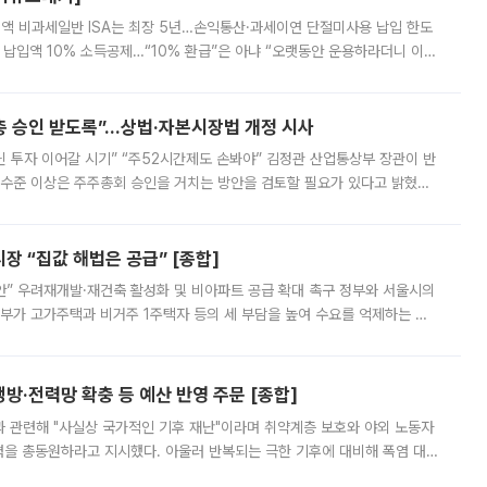
 전액 비과세일반 ISA는 최장 5년…손익통산·과세이연 단절미사용 납입 한도
납입액 10% 소득공제…“10% 환급”은 아냐 “오랫동안 운용하라더니 이제
 ‘만능 절세 통장’으로 불리는 개인종합자산관리계좌(ISA)가 두 갈래로 개
주총 승인 받도록”…상법·자본시장법 개정 시사
닌 투자 이어갈 시기” “주52시간제도 손봐야” 김정관 산업통상부 장관이 반
 수준 이상은 주주총회 승인을 거치는 방안을 검토할 필요가 있다고 밝혔다.
배구조와 주주권 강화 논의가 이어지는 가운데, 핵심 연구인력에 대한
 “집값 해법은 공급” [종합]
안” 우려재개발·재건축 활성화 및 비아파트 공급 확대 촉구 정부와 서울시의
정부가 고가주택과 비거주 1주택자 등의 세 부담을 높여 수요를 억제하는 카
키울 것이라며 세금이 아닌 공급이 근본적인 처방이라고 전면 반박했다.
방·전력망 확충 등 예산 반영 주문 [종합]
과 관련해 "사실상 국가적인 기후 재난"이라며 취약계층 보호와 야외 노동자
정력을 총동원하라고 지시했다. 아울러 반복되는 극한 기후에 대비해 폭염 대응
영하는 방안도 검토하라고 주문했다. 이 대통령은 이날 폭염·가뭄 대