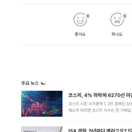
0
0
좋아요
화나요
주요 뉴스
코스피, 4% 하락에 6270선 마
코스피 시장 시가총액 1, 2위 종목인 
래소에 따르면 코스피 지수는 전 거래일 대
1.81% 내린 6478.75에 출발한 코
다. 이날 오전
ISA 계좌, 5년마다 깨라고요? 