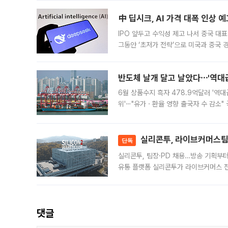
中 딥시크, AI 가격 대폭 인상 
IPO 앞두고 수익성 제고 나서 중국 대표
그동안 ‘초저가 전략’으로 미국과 중국
가된다. 블룸버그통신에 따르면 딥시크는
반도체 날개 달고 날았다⋯'역대급
6월 상품수지 흑자 478.9억달러 '역대
위'⋯"유가ㆍ환율 영향 출국자 수 감소" 
급 수출 호조가 매달 이어지면서 6월 
대 기
실리콘투, 라이브커머스팀 
단독
실리콘투, 팀장·PD 채용…방송 기획부
유통 플랫폼 실리콘투가 라이브커머스 전
나섰다. 국내 화장품을 해외 유통망에 공
댓글