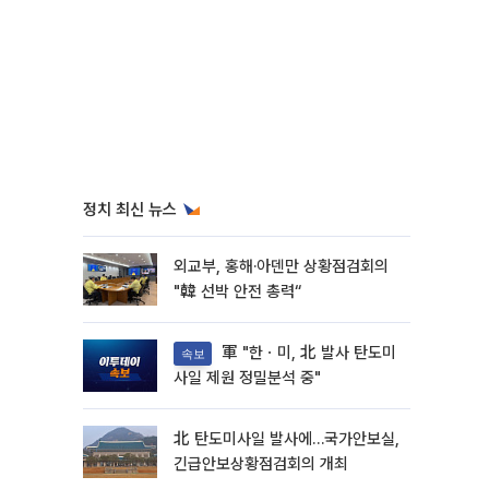
정치 최신 뉴스
외교부, 홍해·아덴만 상황점검회의
"韓 선박 안전 총력“
軍 "한ㆍ미, 北 발사 탄도미
속보
사일 제원 정밀분석 중"
北 탄도미사일 발사에…국가안보실,
긴급안보상황점검회의 개최