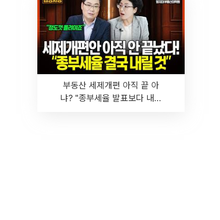
부동산 세제개편 아직 끝 아
냐? "종부세율 발표보다 내릴
것" 장기거주·양도세 전망 I 집
땅지성 I 김인만, 진미윤