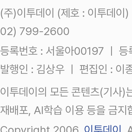
(주)이투데이 (제호 : 이투데이
02) 799-2600
등록번호 : 서울아00197 ㅣ 등록일
발행인 : 김상우 ㅣ 편집인 : 
이투데이의 모든 콘텐츠(기사)는
재배포, AI학습 이용 등을 금지
Copyright 2006.
이투데이
.