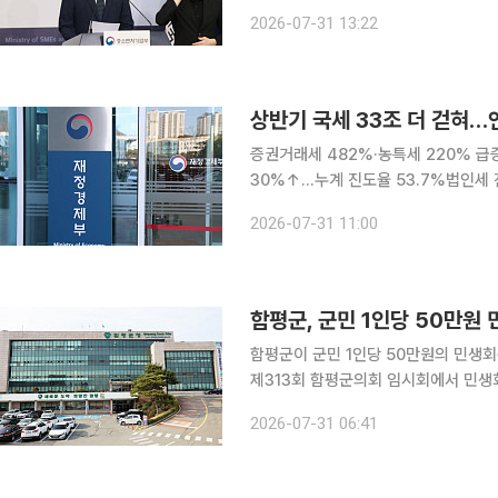
것으로 확인됐다. 피해자들은 플랫폼 
2026-07-31 13:22
께 노출됐다. 중기부는 피해자 지원과 
상반기 국세 33조 더 걷혀…
증권거래세 482%·농특세 220% 급
30%↑…누계 진도율 53.7%법인세 진도
기 국세가 지난해보다 33조원 더 걷히
2026-07-31 11:00
채웠다. 주식 거래대금이 5배 가까이
함평군, 군민 1인당 50만원
함평군이 군민 1인당 50만원의 민생회복지원금을 추석
제313회 함평군의회 임시회에서 민생회
회 추가경정예산안을 확정했다. 지원 대상은 2026년 7월 1일 기준 함평군에 주민등록을 둔 군민이
2026-07-31 06:41
며 결혼이민자와 영주권자도 포함된다. 