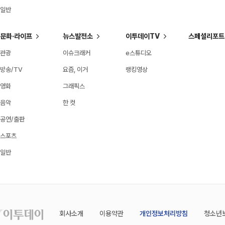
일반
문화·라이프
뉴스발전소
이투데이TV
스페셜리포트
관광
이슈크래커
e스튜디오
방송/TV
요즘, 이거
랭킹영상
영화
그래픽스
음악
한 컷
공연/출판
스포츠
일반
회사소개
이용약관
개인정보처리방침
청소년