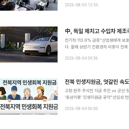
쌓아둔 남북협력기금도 있었다. 5일 이투데이 취재를 종합하면 추미애 경기도지사는 이날 광교 경
2026-08-05 12:55
기도청 브리핑룸 기자회견에서 "접경
中, 독일 제치고 수입차 제조
전기차 113.6% 급증“산업생태계 보호해야” 중국산 전기차가 국내 수입차 시장 판
다. 올해 상반기 친환경차 비중이 전체
차 시장 점유율 1위에 올랐다. 완성차
2026-08-04 09:36
전북 민생지원금, 엇갈린 속도
고창·완주 추석전 지급 추진 vs 군산
‘동상이몽’ 민생지원금 공약“선심성 현금살
방선거 이후 전북지역 지자체들이 민생
2026-08-04 06:00
엇갈리고 있다. 자체 재원 확보와 추