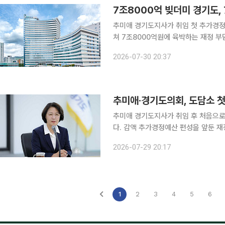
7조8000억 빚더미 경기도,
추미애 경기도지사가 취임 첫 추가경정
쳐 7조8000억원에 육박하는 재정 
역점사업 정리와 민생예산 축소를 둘러싼 갈등도 함께 커
2026-07-30 20:37
면, 경기도는 최근 '2026년도 제2회
추미애·경기도의회, 도담소 첫
추미애 경기도지사가 취임 후 처음으로
다. 감액 추가경정예산 편성을 앞둔 
29일 이투데이 취재를 종합하면, 추 
2026-07-29 20:17
서 열린 '도-도의회 의장단·대표의원·
1
2
3
4
5
6