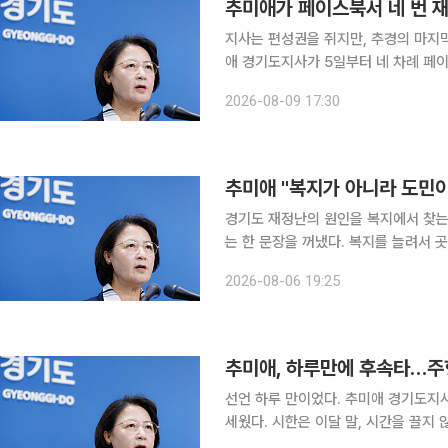
지사는 편성권을 쥐지만, 추경의 마지막 열쇠는 의회가 쥔다. 
애 경기도지사가 5일부터 네 차례 페
다. 경기도가 준비 중인 7700억 
2026-08-09 17:30
의결 없이는 확정할
추미애 "복지가 아니라 도민
경기도 재정난의 원인을 복지에서 찾는
는 한 문장을 꺼냈다. 복지를 늘려서 
이다. 6일 이투데이 취재를 종합하면 추 지사는 자신의 페이스북에 "정치권에서는 경기도의 재정난
2026-08-06 19:25
이 과도한 복지정책 때문이라고 말한다"
추미애, 하루만에 후속타…주형
선언 하루 만이었다. 추미애 경기도지
세웠다. 시한은 이달 말, 시간을 끌지 않겠다는 신호다. 6일 이투데이
날 주형철 경기도 경제부지사를 중심으로