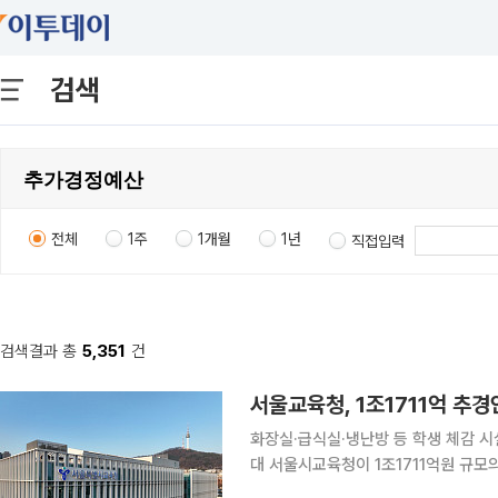
검색
전체
1주
1개월
1년
직접입력
검색결과 총
5,351
건
서울교육청, 1조1711억 추
화장실·급식실·냉난방 등 학생 체감 시
대 서울시교육청이 1조1711억원 규모의 올해 제2회 추가경정예산안을 편성했다. 화장실과 냉난방
시설 등 노후 학교시설 개선에 예산을 