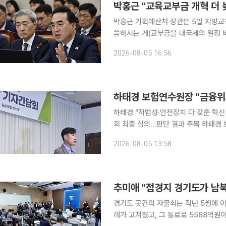
박홍근 "교육교부금 개혁 더 늦
박홍근 기획예산처 장관은 5일 지방교
씀하시는 게(교부금을 내국세의 일정 비
수 없는 구조개혁 과제"라고 말했다. 박 장관은 이날 SBS '주영진의 뉴스브리핑'에 출연해 내국세의
2026-08-05 16:56
20.79%를 교육교부금으로 자동배분
하태경 보험연수원장 "금융위
하태경 "적법성·안전장치 다 갖춘 혁신 
회 최종 심의…판단 결과 주목 하태경 보험연수원장이 연수원이 추진해 온 교육 AI 개발 및 합작투
자 사업이 금융위원회의 반대로 좌초 
2026-08-05 13:58
규제 제로베이스 재검토를 밝힌 상황에
추미애 "접경지 경기도가 남
경기도 곳간의 자물쇠는 작년 5월에 이
례가 고쳐졌고, 그 통로로 5588억