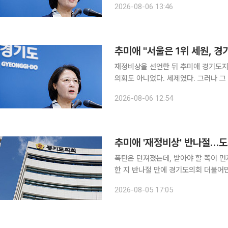
2026-08-06 13:46
체계를 구축하라고 지시했다. 취임한 
추미애 "서울은 1위 세원, 
재정비상을 선언한 뒤 추미애 경기도지
의회도 아니었다. 세제였다. 그러나 그
패를 세우고 있다. 6일 이투데이 취재를 종합하면 추 지사는 5일 재정 비상상황 선언 이후 이날 자
2026-08-06 12:54
신의 페이스북에 "경기도 재정위기 문
추미애 '재정비상' 반나절…도
폭탄은 던져졌는데, 받아야 할 쪽이 
한 지 반나절 만에 경기도의회 더불어
야가 고개를 끄덕였다. 다만 밀어붙이는 방식에는 둘 
2026-08-05 17:05
하면 도의회 양당은 이날 각각 입장문을