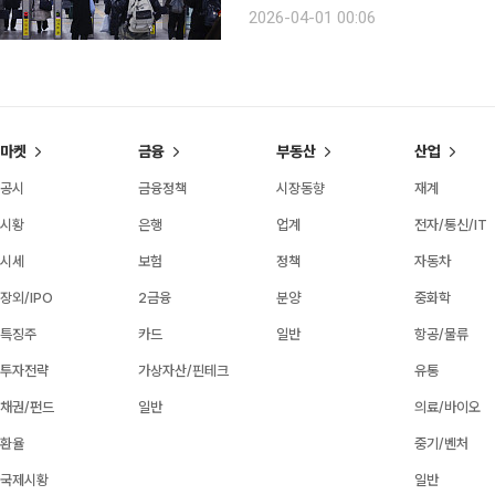
고유가 부담 완화를 위해 대중교통 환
2026-04-01 00:06
다. 31일 기획예산처가
마켓
금융
부동산
산업
공시
금융정책
시장동향
재계
시황
은행
업계
전자/통신/IT
시세
보험
정책
자동차
장외/IPO
2금융
분양
중화학
특징주
카드
일반
항공/물류
투자전략
가상자산/핀테크
유통
채권/펀드
일반
의료/바이오
환율
중기/벤처
국제시황
일반