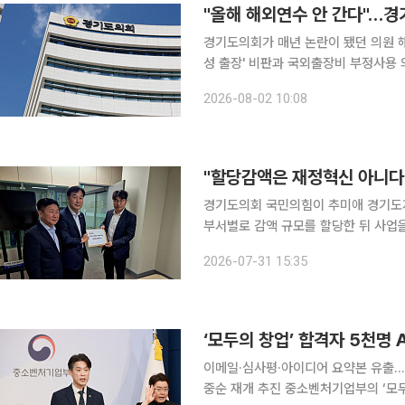
"올해 해외연수 안 간다"…경
경기도의회가 매년 논란이 됐던 의원 
성 출장' 비판과 국외출장비 부정사용 
이투데이 취재를 종합하면, 남종섭 경
2026-08-02 10:08
의힘 대표의원은 최근 회의에서 올해
경기도의회 국민의힘이 추미애 경기도
부서별로 감액 규모를 할당한 뒤 사업
지적이다. 31일 이투데이 취재를 종합하면, 경기도의회 국민의힘 건전재정혁신추진단 윤종영 단장
2026-07-31 15:35
과 박영선 의원은 이날 경기도의회 양
이메일·심사평·아이디어 요약본 유출…국
중순 재개 추진 중소벤처기업부의 ‘모두의 창업’ 정보유출 사고로 합격자 5000명의 정보가 유출된