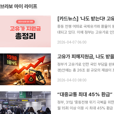
브라보 마이 라이프
[카드뉴스] '나도 받는다! 
중동 전쟁 여파로 국제유가와 환율이 
대되고 있다. 이에 정부는 고유가로 
득 하위 70% 국민을 대상으로 최대 
2026-04-07 06:00
다. 이번 지원금은 소득 수준과 거주 
고유가 피해지원금, 나도 받을
정부가 고유가로 인한 국민 부담을 완화하기 
경)안에는 총 26조 원 규모의 재원이 
금에 사용될 예정이다. 정부는 4월 10
2026-04-03 08:00
대상과 지급 시기에 대한 관심도 높아지
“대중교통 최대 45% 환급”
정부, 31일 '중동전쟁 위기 극복을 위한 2026년 추경' 발표 
월 15회 이상 이용 시 최대 45% 환급 소득하위 70% 이하 대상 1인당 최대 60만 원 지급 정부가