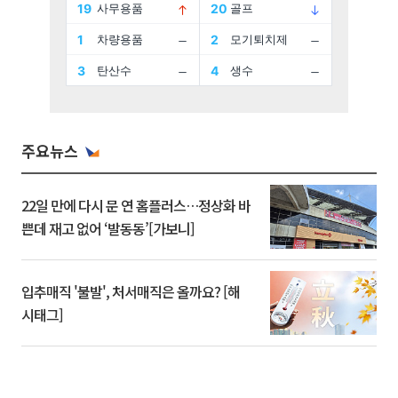
주요뉴스
22일 만에 다시 문 연 홈플러스…정상화 바
쁜데 재고 없어 ‘발동동’[가보니]
입추매직 '불발', 처서매직은 올까요? [해
시태그]