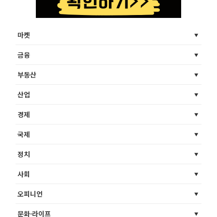
마켓
금융
부동산
산업
경제
국제
정치
사회
오피니언
문화·라이프