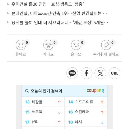
우미건설 톱20 진입…효성·쌍용도 ‘껑충’
현대건설, 아파트·토건·건축 1위…산업·환경설비는 삼성E&A
용적률 높여 임대 더 지으라더니…‘제값 보상’ 5개월째 국회에 발목
0
0
0
0
좋아요
화나요
슬퍼요
추가취재 원해요