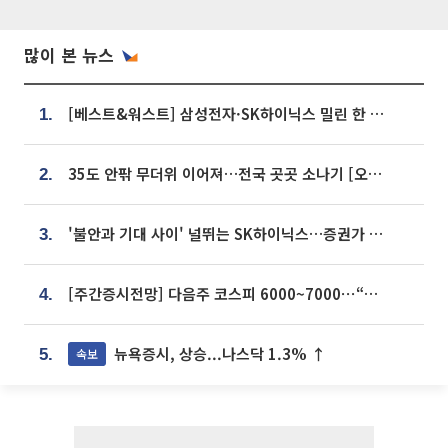
많이 본 뉴스
[베스트&워스트] 삼성전자·SK하이닉스 밀린 한 주…상상인증권은 85% 급등
1.
35도 안팎 무더위 이어져…전국 곳곳 소나기 [오늘 날씨]
2.
'불안과 기대 사이' 널뛰는 SK하이닉스…증권가 "HBM4·LTA 기반 펀터멘털 견고"
3.
[주간증시전망] 다음주 코스피 6000~7000⋯“外人 수급은 정책이 변수”
4.
뉴욕증시, 상승...나스닥 1.3% ↑
속보
5.