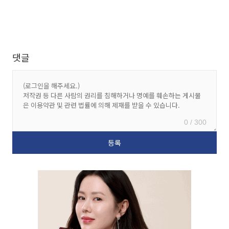
댓글
0 / 300