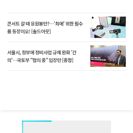
콘서트 갈 때 응원봉만?⋯'최애' 위한 필수
품 등장이오! [솔드아웃]
서울시, 정부에 정비사업 규제 완화 '건
의'⋯국토부 "협의 중" 입장만 [종합]