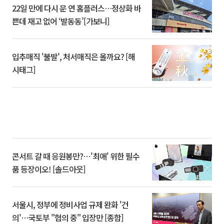
22일 만에 다시 문 연 홈플러스…정상화 바
쁜데 재고 없어 ‘발동동’[가보니]
입추매직 '불발', 처서매직은 올까요? [해
시태그]
콘서트 갈 때 응원봉만?⋯'최애' 위한 필수
품 등장이오! [솔드아웃]
서울시, 정부에 정비사업 규제 완화 '건
의'⋯국토부 "협의 중" 입장만 [종합]