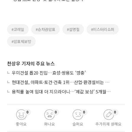
#코레일
#승차권암표
#설명절
#미스터리쇼퍼
#암표제보방
천상우 기자의 주요 뉴스
우미건설 톱20 진입…효성·쌍용도 ‘껑충’
현대건설, 아파트·토건·건축 1위…산업·환경설비는 삼성E&A
용적률 높여 임대 더 지으라더니…‘제값 보상’ 5개월째 국회에 발목
0
0
0
0
좋아요
화나요
슬퍼요
추가취재 원해요