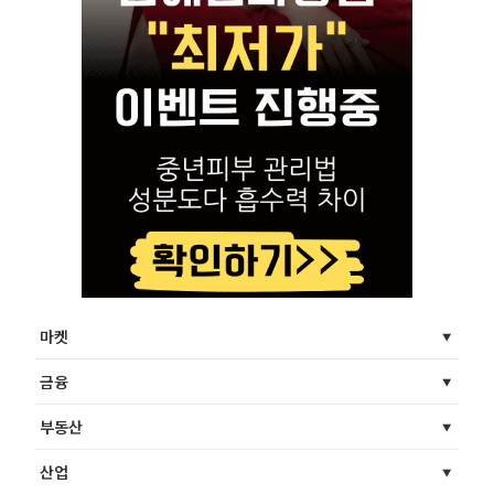
마켓
금융
부동산
산업