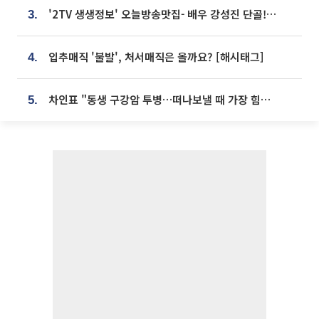
'2TV 생생정보' 오늘방송맛집- 배우 강성진 단골! 쌀국수ㆍ푸팟퐁 커리 맛집 '블○○○'
3.
입추매직 '불발', 처서매직은 올까요? [해시태그]
4.
차인표 "동생 구강암 투병…떠나보낼 때 가장 힘들었다”
5.