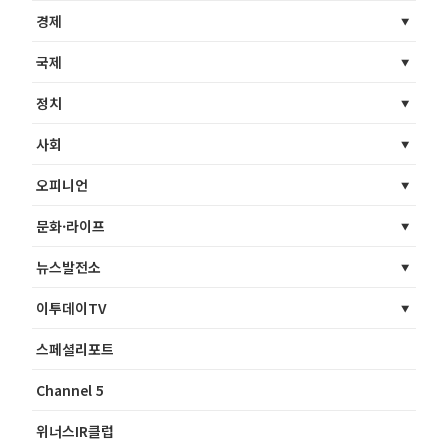
경제
국제
정치
사회
오피니언
문화·라이프
뉴스발전소
이투데이TV
스페셜리포트
Channel 5
위너스IR클럽