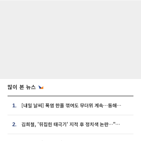
많이 본 뉴스
[내일 날씨] 폭염 한풀 꺾여도 무더위 계속⋯동해안 이틀 연속 비
1.
김희철, '뒤집힌 태극기' 지적 후 정치색 논란…"좌우 떠나 우리나라 국기"
2.