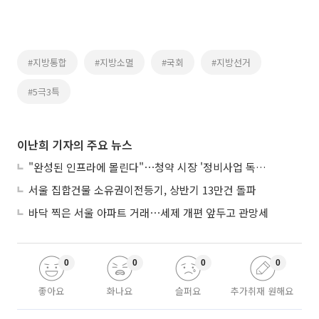
#지방통합
#지방소멸
#국회
#지방선거
#5극3특
이난희 기자의 주요 뉴스
"완성된 인프라에 몰린다"⋯청약 시장 '정비사업 독주' 42배 격차
서울 집합건물 소유권이전등기, 상반기 13만건 돌파
바닥 찍은 서울 아파트 거래⋯세제 개편 앞두고 관망세
0
0
0
0
좋아요
화나요
슬퍼요
추가취재 원해요