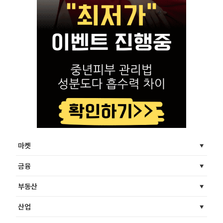
마켓
금융
부동산
산업