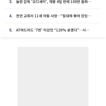
놀란 감독 '오디세이', 개봉 4일 만에 100만 돌파⋯'왕사남' 보다 빠르다
3.
천안 교회서 11세 아동 사망…“침대에 묶여 있었다” 진술 확보
4.
AT마드리드 ‘7번’ 이강인 “120% 쏟겠다”⋯시메오네 감독 “필요한 선수”
5.