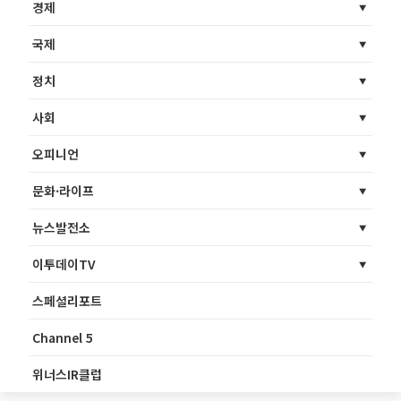
경제
국제
정치
사회
오피니언
문화·라이프
뉴스발전소
이투데이TV
스페셜리포트
Channel 5
위너스IR클럽