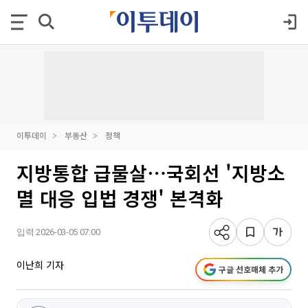
이투데이
부동산
정책
지방통합 급물살⋯국회선 '지방소
멸 대응 입법 경쟁' 본격화
입력 2026-03-05 07:00
이난희 기자
구글 선호매체 추가