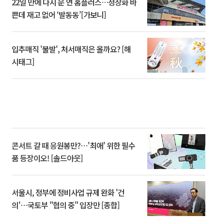
22일 만에 다시 문 연 홈플러스…정상화 바
쁜데 재고 없어 ‘발동동’[가보니]
입추매직 '불발', 처서매직은 올까요? [해
시태그]
콘서트 갈 때 응원봉만?⋯'최애' 위한 필수
품 등장이오! [솔드아웃]
서울시, 정부에 정비사업 규제 완화 '건
의'⋯국토부 "협의 중" 입장만 [종합]