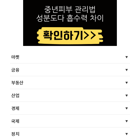
마켓
금융
부동산
산업
경제
국제
정치