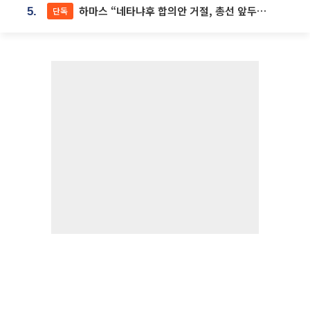
하마스 “네타냐후 합의안 거절, 총선 앞두고 시간 끌기”
단독
5.