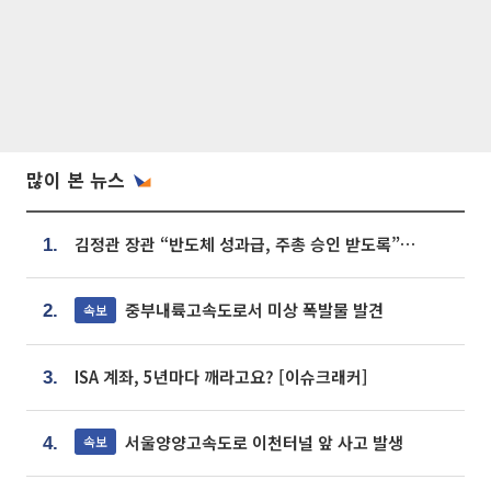
많이 본 뉴스
김정관 장관 “반도체 성과급, 주총 승인 받도록”…상법·자본시장법 개정 시사
1.
중부내륙고속도로서 미상 폭발물 발견
속보
2.
ISA 계좌, 5년마다 깨라고요? [이슈크래커]
3.
서울양양고속도로 이천터널 앞 사고 발생
속보
4.