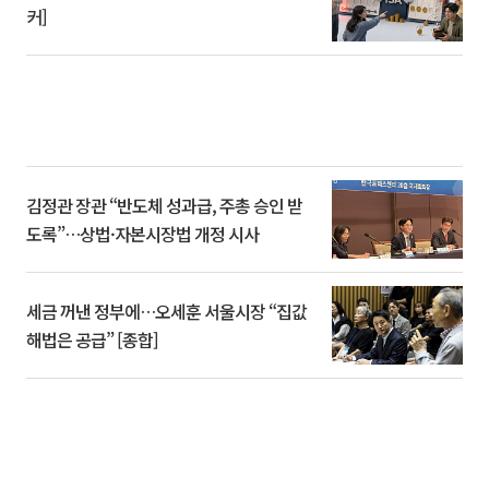
커]
김정관 장관 “반도체 성과급, 주총 승인 받
도록”…상법·자본시장법 개정 시사
세금 꺼낸 정부에…오세훈 서울시장 “집값
해법은 공급” [종합]