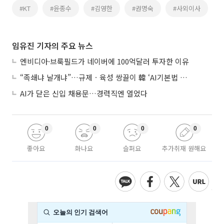
#KT
#윤종수
#김영한
#권명숙
#사외이사
임유진 기자의 주요 뉴스
엔비디아·브룩필드가 네이버에 100억달러 투자한 이유
“족쇄냐 날개냐”…규제ㆍ육성 쌍끌이 韓 ‘AI기본법 개정안’ 오늘 시행
AI가 닫은 신입 채용문…경력직엔 열었다
0
0
0
0
좋아요
화나요
슬퍼요
추가취재 원해요