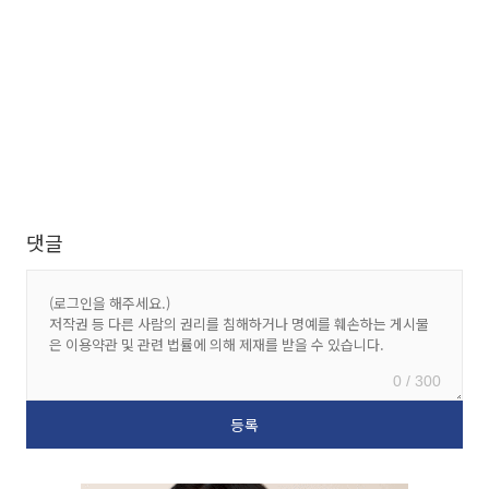
댓글
0 / 300