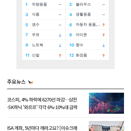
주요뉴스
코스피, 4% 하락에 6270선 마감…삼전
·SK하닉 '와르르' 각각 6%·10%대 급락
ISA 계좌, 5년마다 깨라고요? [이슈크래