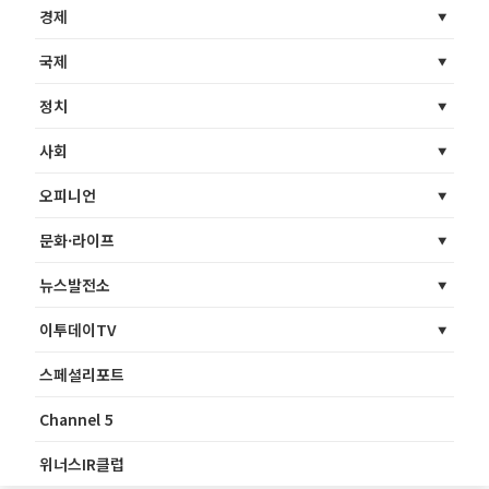
경제
국제
정치
사회
오피니언
문화·라이프
뉴스발전소
이투데이TV
스페셜리포트
Channel 5
위너스IR클럽