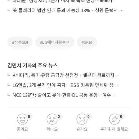
하나證 "삼성SDI, 1분기 적자 폭 축소 전망…목표가↑"
美 클래리티 법안 연내 통과 가능성 13%…상원 문턱서 제동
#삼성SDI
#LG에너지솔루션
#SK온
김민서 기자의 주요 뉴스
K배터리, 북미·유럽 공급망 선점전…셀부터 원료까지 현지화
LG엔솔, 2개 분기 만에 흑자…ESS·원통형 앞세워 성장 가속
NCC 139만t 줄이고 롯데·한화·DL 공동 운영…여수 1호 본궤도
0
0
0
0
좋아요
화나요
슬퍼요
추가취재 원해요