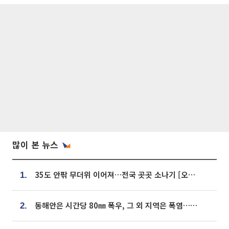
많이 본 뉴스
35도 안팎 무더위 이어져…전국 곳곳 소나기 [오늘 날씨]
1.
동해안은 시간당 80㎜ 폭우, 그 외 지역은 폭염…‘극과 극 날씨’
2.