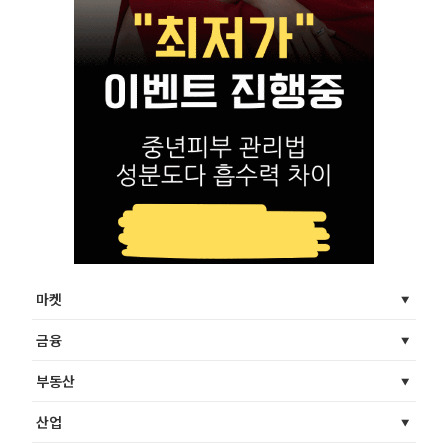
마켓
금융
부동산
산업