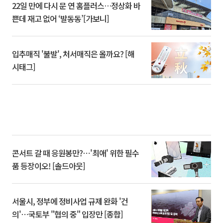
22일 만에 다시 문 연 홈플러스…정상화 바
쁜데 재고 없어 ‘발동동’[가보니]
입추매직 '불발', 처서매직은 올까요? [해
시태그]
콘서트 갈 때 응원봉만?⋯'최애' 위한 필수
품 등장이오! [솔드아웃]
서울시, 정부에 정비사업 규제 완화 '건
의'⋯국토부 "협의 중" 입장만 [종합]