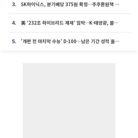
SK하이닉스, 분기배당 375원 확정…주주환원책 9월로 앞당겨 발표
3.
美 ‘232조 하이브리드 제재’ 임박…K-태양광, 불확실성 털고 날개 다나
4.
'개편 전 마지막 수능' D-100⋯남은 기간 성적 올릴 전략은
5.