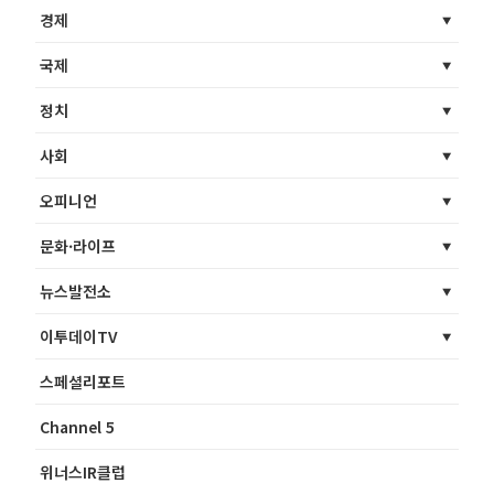
경제
국제
정치
사회
오피니언
문화·라이프
뉴스발전소
이투데이TV
스페셜리포트
Channel 5
위너스IR클럽