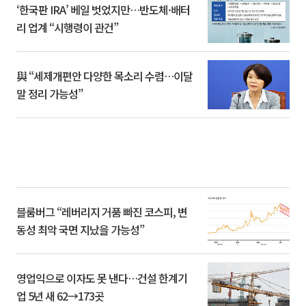
‘한국판 IRA’ 베일 벗었지만…반도체·배터
리 업계 “시행령이 관건”
與 “세제개편안 다양한 목소리 수렴…이달
말 정리 가능성”
블룸버그 “레버리지 거품 빠진 코스피, 변
동성 최악 국면 지났을 가능성”
영업익으로 이자도 못 낸다…건설 한계기
업 5년 새 62→173곳