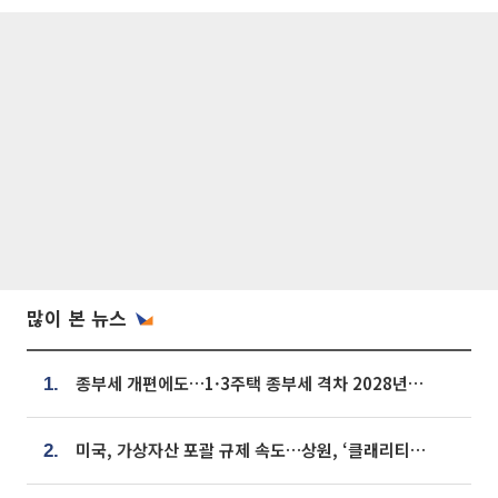
많이 본 뉴스
종부세 개편에도…1·3주택 종부세 격차 2028년부터 확대
1.
미국, 가상자산 포괄 규제 속도…상원, ‘클래리티법’ 9월 절차투표 추진
2.