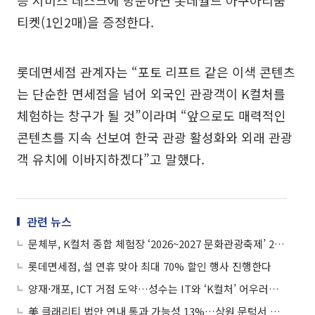
층 서비스 데스크에 방문하면 롯데월드 아쿠아리움
티켓(1인2매)을 증정한다.
롯데면세점 관계자는 “포토 리프트 같은 이색 콘텐츠
는 단순한 면세점을 넘어 외국인 관광객이 K컬처를
체험하는 창구가 될 것”이라며 “앞으로도 매력적인
콘텐츠를 지속 선보여 한국 관광 활성화와 외래 관광
객 유치에 이바지하겠다”고 말했다.
관련 뉴스
문체부, K컬처 종합 체험장 ‘2026~2027 문화관광축제’ 27개 선정
롯데면세점, 설 연휴 맞아 최대 70% 할인 행사 진행한다
양재·개포, ICT 거점 도약…성수는 IT와 ‘K컬처’ 어우러진 허브로
美 클래리티 법안 연내 통과 가능성 13%…상원 문턱서 제동