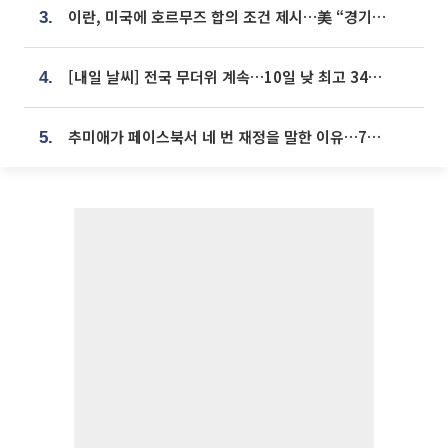
이란, 미국에 호르무즈 합의 조건 제시…美 “경기 아직 안 끝나” [종합]
3.
[내일 날씨] 전국 무더위 계속…10일 낮 최고 34도 육박
4.
추미애가 페이스북서 네 번 재정을 말한 이유…7700억 추경 열쇠는 도의회에
5.