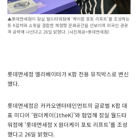
▲롯데면세점이 잠실 월드타워점에 ‘케이팝 포토 리프트’를 조성하는
등 K컬처와 쇼핑을 결합한 체험형 문화공간을 선보이며 외국인 관광
객 공략에 나선다고 26일 밝혔다. (사진제공=롯데면세점)
롯데면세점 엘리베이터가 K팝 전용 뮤직박스로 변신
했다.
롯데면세점은 카카오엔터테인먼트의 글로벌 K팝 대
표 미디어 ‘원더케이(1theK)’와 협업해 잠실 월드타
워점에 ‘롯데면세점 X 원더케이 포토 리프트’를 조성
했다고 26일 밝혔다.