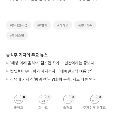
#롯데면세점
#K컬처
#카카오
#롯데지주
#롯데쇼핑
송석주 기자의 주요 뉴스
‘태양 아래 올리브’ 김초엽 작가...“인간이라는 종보다 설명하기 어려운 한 사람을 쓰고 싶었다”
반딧불이부터 아기 사자까지…‘에버랜드의 여름 밤’이 기다려지는 이유
김유태 기자의 '밤과 책'…영화와 문학, 서로 다른 언어를 읽다
0
0
0
0
좋아요
화나요
슬퍼요
추가취재 원해요