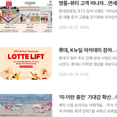
명품•뷰티 고객 떠나자…면세점
롯데면세점, BTS 참여 브랜드 ‘아리(
로 매출 증가 고환율 장기화와 외국인의 여행 패턴이 변화하면서 국내 면세점업계가 ‘K푸드’를 신성
장동력으로 삼고 외국인 유치에 사활을
2026-06-21 18:00
백화점 등을 찾는 가운데 면세점들은 고
롯데, K뉴딜 아카데미 참여…
롯데가 정부 주도 인재 양성 사업인 K
나선다. 롯데는 미취업 청년을 대상으로 실무 중심 교육 프로그램인 '리프트(LIFT)'를 개설하고 참가
자를 모집한다고 18일 밝혔다. 리프트는 '리프트 유 앤 유어 투모로우'를 슬로건으로 내걸고 청년들
2026-06-18 10:06
의 성장과 미래 설계를 지원하기 위해 
‘미·이란 종전’ 기대감 확산
예약 시점 늦어지는 여행객들…‘추석 
계 마케팅 확대 전략7월 국제선 유류할증료 