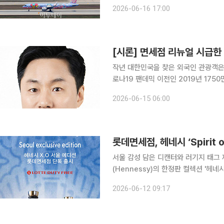
종전 합의 기대감이 확산하면서 여행·
2026-06-16 17:00
여파로 위축됐던 해외여행 심리가 살아
[시론] 면세점 리뉴얼 시급한 
작년 대한민국을 찾은 외국인 관광객은 1
로나19 팬데믹 이전인 2019년 175
올해는 역대 최대인 3000만 명을 꿈꾸고 있다. 지난 수십 년에 걸친 성장 그
2026-06-15 06:00
진국 반열에 올렸지만, 성장세는 어느
롯데면세점, 헤네시 ‘Spirit 
서울 감성 담은 디캔터와 러기지 태그 제공 롯데면세점이 프리미엄 코냑 브랜
(Hennessy)의 한정판 컬렉션 '헤네시 X
Spirit of Travel Seoul Ed
2026-06-12 09:17
여행의 감성을 담은 한정판 디캔터