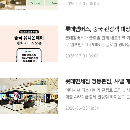
2026-07-07 05:05
넘어 여행, 미식, 명상, 예술 등 VI
롯데멤버스, 중국 관광객 대상
롯데멤버스가 글로벌 결제 네트워크 
로 엘포인트(L.POINT) 글로벌 멤버십 서비스를 확대한다.
의 전략적 제휴를 통해 중국 현지 고객
2026-07-01 06:00
밝혔다. 이번 제휴는 방한 외국인 
롯데면세점 명동본점, 샤넬 매
이머시브 디스커버리 콘셉트 도입… 시
매출 46% 급증세 발맞춰 하이엔드 콘텐츠 확충 가속 롯데면세점이 
장을 확장 리뉴얼하며 하이엔드 뷰티 
2026-06-25 18:54
이 격화되는 가운데, 차별화된 오프라