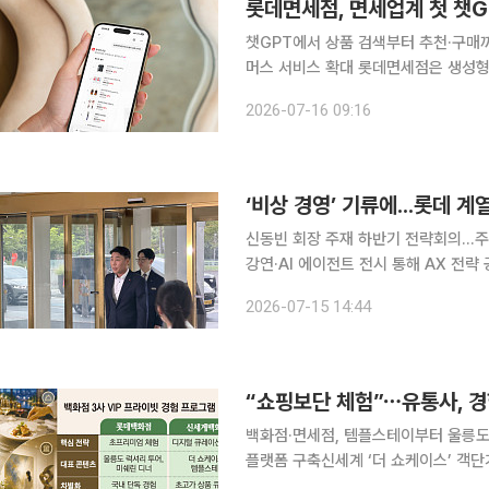
롯데면세점, 면세업계 첫 챗G
챗GPT에서 상품 검색부터 추천·구매까
머스 서비스 확대 롯데면세점은 생성형 AI 플랫폼 챗GPT와 연동한 쇼핑 서비스를 출시했다고 16
일 밝혔다. 이번 서비스는 롯데그룹의 
2026-07-16 09:16
활용하기 위해 마련됐다
신동빈 회장 주재 하반기 전략회의…주
강연·AI 에이전트 전시 통해 AX 전략 공유 신동빈 롯데그룹 회장이 주재하는 '20
VCM(Value Creation Meeti
2026-07-15 14:44
최됐다. 대내외 악재에 따른 그룹 전체의
“쇼핑보단 체험”⋯유통사, 경
백화점·면세점, 템플스테이부터 울릉도
플랫폼 구축신세계 ‘더 쇼케이스’ 객단
라이프스타일 플랫폼으로 탈바꿈 백화점, 면세점 등 국내 주요 유통사들이 단순한 고가 제품 판매를