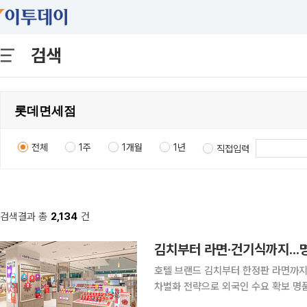
검색
전체
1주
1개월
1년
직접입력
검색결과 총
2,134
건
김치부터 라면·건기식까지...
호텔 브랜드 김치부터 한정판 라면까지
차별화 전략으로 외국인 수요 확보 명품과 화장품 중심이던 면세점 상품 구성이 K푸드와 건강기능
식품(건기식)으로 빠르게 바뀌고 있다