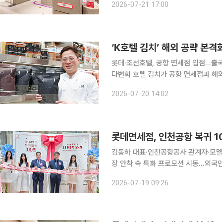
2026-07-21 17:00
치와 라면, 건기식, 전통주 등으로 식품
‘K호텔 김치’ 해외 공략 본
롯데·조선호텔, 공항 면세점 입점…출
다변화 호텔 김치가 공항 면세점과 해외 시장으로 유통 무대를 넓히고 있다. 롯데호텔과 조선호텔앤
리조트는 면세점에서 여행객을 공략하
2026-07-20 14:02
해외 사업을 확대한다. 
롯데면세점, 인천공항 복귀 10
김동하 대표·인천공항공사 관계자·모델 
장 안착 속 특화 프로모션 시동…외국인 증가세에 매출 기대
데면세점이 영토 안착을 기념해 대대적인 마케팅에 돌입한다. 
2026-07-19 09:26
을 맞아 제2터미널 출국장에서 기념행