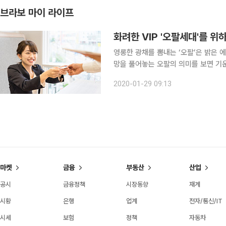
브라보 마이 라이프
화려한 VIP '오팔세대'를 위하
영롱한 광채를 뽐내는 ‘오팔’은 밝은
망을 풀어놓는 오팔의 의미를 보면 기
취미활동에 적극적인 50~60대 시니어들
2020-01-29 09:13
오팔세대의 오팔(OPAL)은 ‘Old Peopl
마켓
금융
부동산
산업
공시
금융정책
시장동향
재계
시황
은행
업계
전자/통신/IT
시세
보험
정책
자동차