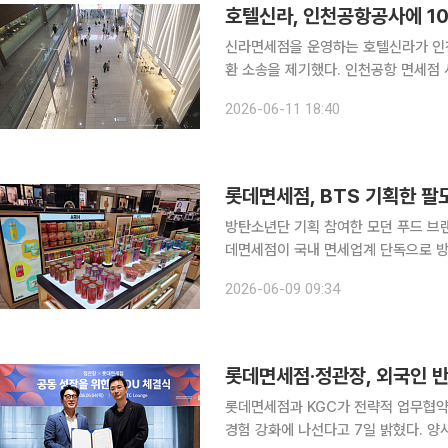
호텔신라, 인천공항공사에 1
신라면세점을 운영하는 호텔신라가 인천
환 소송을 제기했다. 인천공항 면세점
코로나19 이후 급변한 면세업황을 둘러싼 
2026-06-11 18:40
세업계에 따르면 호텔신라는 최근 인천
롯데면세점, BTS 기획한 팔도
방탄소년단 기획 참여한 모던 푸드 브랜드
데면세점이 국내 면세업계 단독으로 방탄
리(ARIH)’를 판매, K푸드 상품 경쟁력 강화에 나선다. 롯데면세점
2026-06-09 09:34
는 브랜드 아리는 제품 개발부터 패키
롯데면세점‧정관장, 외국인 반한
롯데면세점과 KGC가 전략적 업무협약(
경험 강화에 나선다고 7일 밝혔다. 양사는 4일 롯데면세점 명동본점에서 협약식을 열고 두 기업의