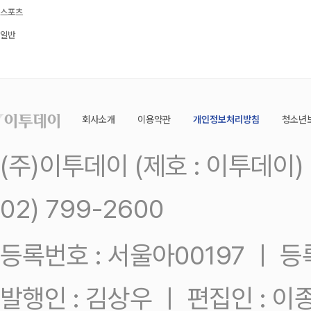
스포츠
일반
회사소개
이용약관
개인정보처리방침
청소년
(주)이투데이 (제호 : 이투데이
02) 799-2600
등록번호 : 서울아00197 ㅣ 등록일
발행인 : 김상우 ㅣ 편집인 : 