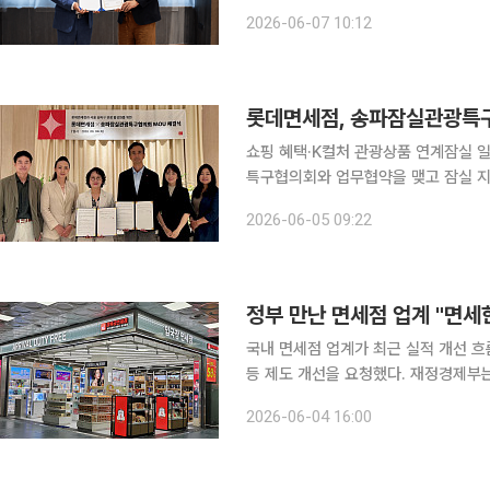
브랜드 경쟁력을 기반으로 면세 채널 
2026-06-07 10:12
하기로 했다. 협약식에는 이정민 롯데
롯데면세점, 송파잠실관광특구
쇼핑 혜택·K컬처 관광상품 연계잠실 일대 관광 활성화 추진 
특구협의회와 업무협약을 맺고 잠실 지
으로 한 쇼핑 프로모션과 관광 이벤트,
2026-06-05 09:22
정부 만난 면세점 업계 "면세
국내 면세점 업계가 최근 실적 개선 
등 제도 개선을 요청했다. 재정경제부는 4일 인천국제공항 내 한국면세점협회를 찾아 면세점 업계
간담회를 열고 시장 상황을 점검하고 
2026-06-04 16:00
점과 신라면세점, 신세계면세점, 경복