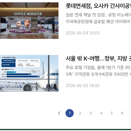
롯데면세점, 오사카 간사이공
일본 면세 채널 첫 입점…공항 리노베이션 맞춰 패
이국제공항점에 글로벌 패션 아이웨어 브
젠틀몬스터 입점은 일본 면세 채널에선
2026-06-04 10:05
서울 밖 K-여행…정부, 지방
주요 호텔 기업들, 올해 1분기 기준 최
3특’ 지역관광 승부수K관광 3000만 시대 
객 증가와 글로벌 여행 수요 회복에 
2026-06-03 18:00
다. 관광 소비가 서울과 제주 등 일부
1
2
3
4
5
6