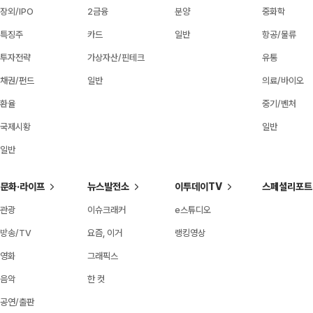
장외/IPO
2금융
분양
중화학
특징주
카드
일반
항공/물류
투자전략
가상자산/핀테크
유통
채권/펀드
일반
의료/바이오
환율
중기/벤처
국제시황
일반
일반
문화·라이프
뉴스발전소
이투데이TV
스페셜리포트
관광
이슈크래커
e스튜디오
방송/TV
요즘, 이거
랭킹영상
영화
그래픽스
음악
한 컷
공연/출판