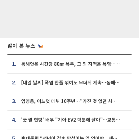
많이 본 뉴스
동해안은 시간당 80㎜ 폭우, 그 외 지역은 폭염…‘극과 극 날씨’
1.
[내일 날씨] 폭염 한풀 꺾여도 무더위 계속⋯동해안 이틀 연속 비
2.
임영웅, 어느덧 데뷔 10주년⋯"가진 것 없던 시절, 내 앞엔 20명의 팬뿐"
3.
'굿 윌 헌팅' 배우 "기아 EV2 덕분에 살아"…교통사고 후 안전성 극찬
4.
李대통령 “청년이 결혼 망설이는 일 없어야...제도상 불이익 조사”
5.