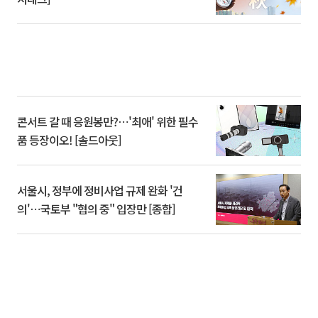
콘서트 갈 때 응원봉만?⋯'최애' 위한 필수
품 등장이오! [솔드아웃]
서울시, 정부에 정비사업 규제 완화 '건
의'⋯국토부 "협의 중" 입장만 [종합]