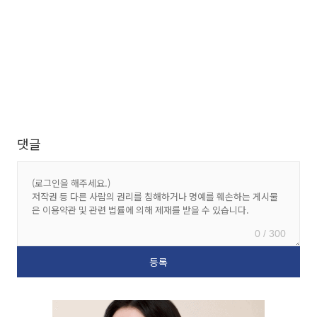
댓글
0 / 300