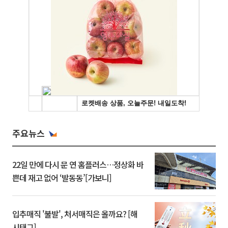
주요뉴스
22일 만에 다시 문 연 홈플러스…정상화 바
쁜데 재고 없어 ‘발동동’[가보니]
입추매직 '불발', 처서매직은 올까요? [해
시태그]