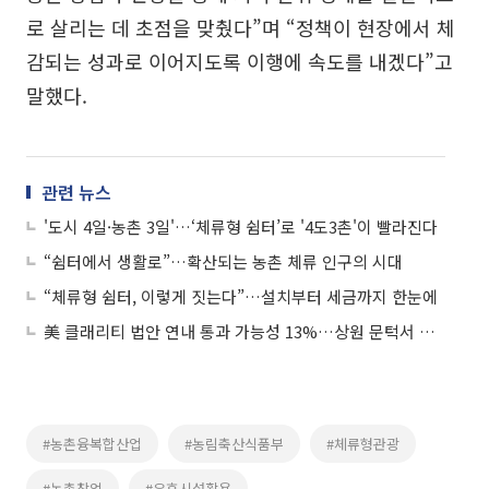
로 살리는 데 초점을 맞췄다”며 “정책이 현장에서 체
감되는 성과로 이어지도록 이행에 속도를 내겠다”고
말했다.
관련 뉴스
'도시 4일·농촌 3일'…‘체류형 쉼터’로 '4도3촌'이 빨라진다
“쉼터에서 생활로”…확산되는 농촌 체류 인구의 시대
“체류형 쉼터, 이렇게 짓는다”…설치부터 세금까지 한눈에
美 클래리티 법안 연내 통과 가능성 13%…상원 문턱서 제동
#농촌융복합산업
#농림축산식품부
#체류형관광
#농촌창업
#유휴시설활용