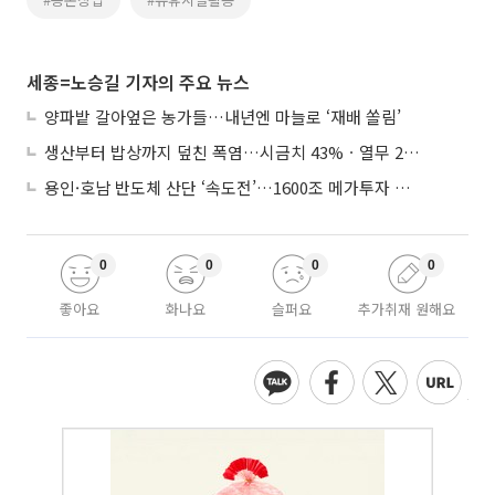
세종=노승길 기자의 주요 뉴스
양파밭 갈아엎은 농가들…내년엔 마늘로 ‘재배 쏠림’
생산부터 밥상까지 덮친 폭염…시금치 43%ㆍ열무 28% 급등
용인·호남 반도체 산단 ‘속도전’…1600조 메가투자 이행 총력
0
0
0
0
좋아요
화나요
슬퍼요
추가취재 원해요