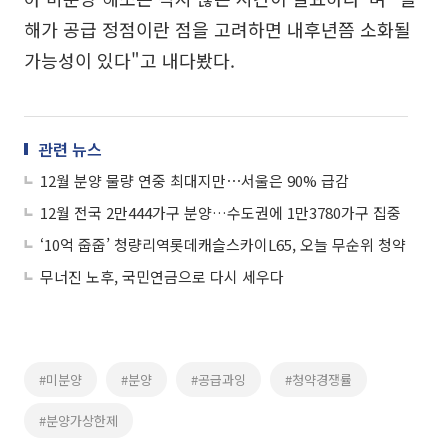
해가 공급 정점이란 점을 고려하면 내후년쯤 소화될
가능성이 있다"고 내다봤다.
관련 뉴스
12월 분양 물량 연중 최대지만⋯서울은 90% 급감
12월 전국 2만444가구 분양…수도권에 1만3780가구 집중
‘10억 줍줍’ 청량리역롯데캐슬스카이L65, 오늘 무순위 청약
무너진 노후, 국민연금으로 다시 세우다
#미분양
#분양
#공급과잉
#청약경쟁률
#분양가상한제