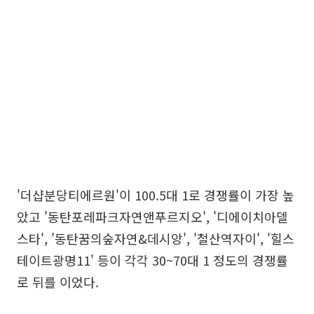
'더샵분당티에르원'이 100.5대 1로 경쟁률이 가장 높
았고 '동탄포레파크자연앤푸르지오', '디에이치아델
스타', '동탄꿈의숲자연&데시앙', '철산역자이', '힐스
테이트광명11' 등이 각각 30~70대 1 정도의 경쟁률
로 뒤를 이었다.