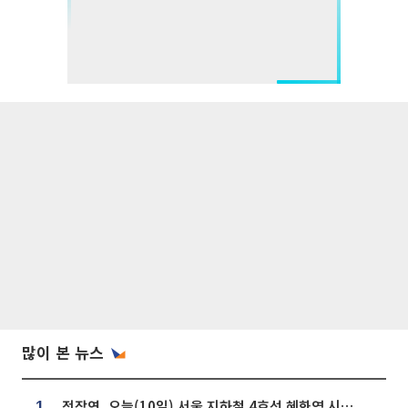
많이 본 뉴스
전장연, 오늘(10일) 서울 지하철 4호선 혜화역 시위…1호선 용산역 무정차
1.