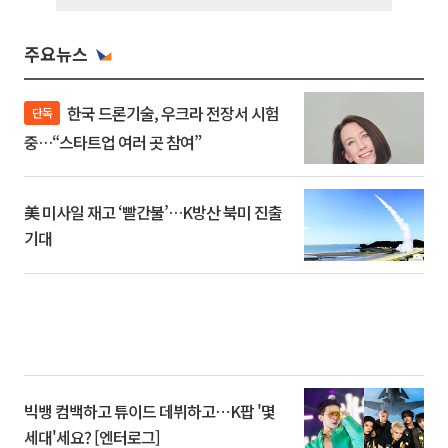
주요뉴스
한국 드론기술, 우크라 전장서 시험
단독
중…“스타트업 여러 곳 참여”
美 미사일 재고 ‘빨간불’…K방산 북미 진출
기대
빅뱅 컴백하고 튜이드 데뷔하고⋯K팝 '몇
세대'세요? [엔터로그]