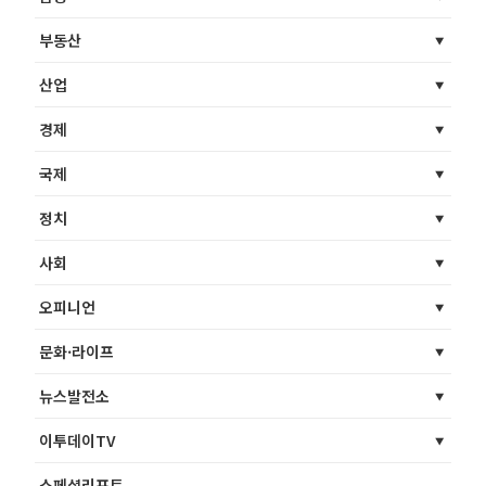
부동산
산업
경제
국제
정치
사회
오피니언
문화·라이프
뉴스발전소
이투데이TV
스페셜리포트