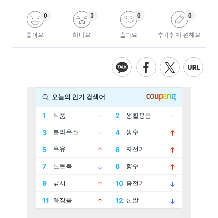
0
0
0
0
좋아요
화나요
슬퍼요
추가취재 원해요