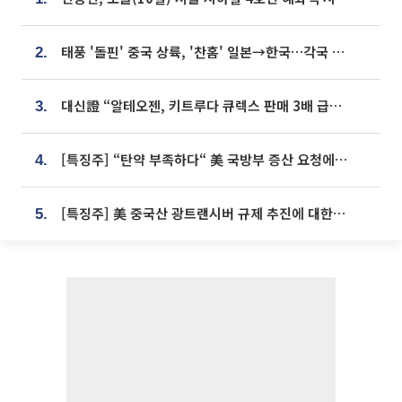
태풍 '돌핀' 중국 상륙, '찬홈' 일본→한국…각국 기상청 예상 경로는?
2.
대신證 “알테오젠, 키트루다 큐렉스 판매 3배 급증…목표가 41만원 상향”
3.
[특징주] “탄약 부족하다“ 美 국방부 증산 요청에⋯국내 방산주 급등세
4.
[특징주] 美 중국산 광트랜시버 규제 추진에 대한광통신 등 광통신株 강세
5.