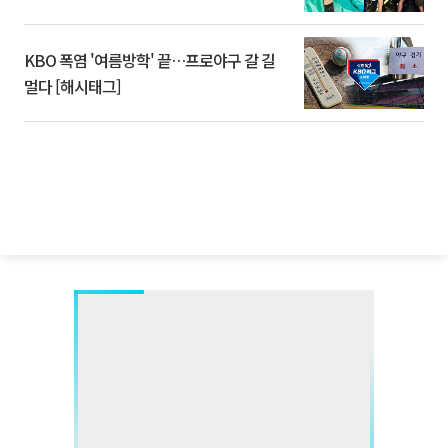
KBO 폭염 '여름방학' 끝…프로야구 갈 길
멀다 [해시태그]