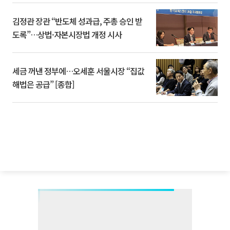
김정관 장관 “반도체 성과급, 주총 승인 받
도록”…상법·자본시장법 개정 시사
세금 꺼낸 정부에…오세훈 서울시장 “집값
해법은 공급” [종합]