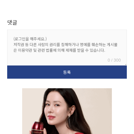
댓글
0 / 300