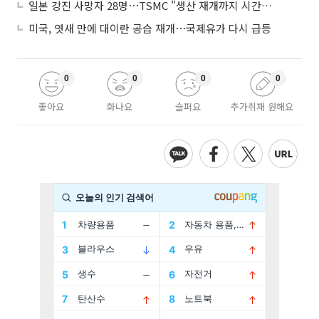
일본 강진 사망자 28명⋯TSMC "생산 재개까지 시간 필요해"
미국, 엿새 만에 대이란 공습 재개⋯국제유가 다시 급등
0
0
0
0
좋아요
화나요
슬퍼요
추가취재 원해요