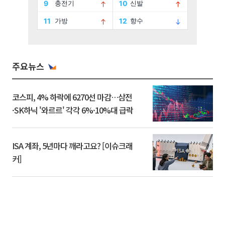
주요뉴스
코스피, 4% 하락에 6270선 마감…삼전
·SK하닉 '와르르' 각각 6%·10%대 급락
ISA 계좌, 5년마다 깨라고요? [이슈크래
커]