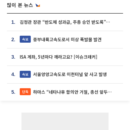
많이 본 뉴스
김정관 장관 “반도체 성과급, 주총 승인 받도록”…상법·자본시장법 개정 시사
1.
중부내륙고속도로서 미상 폭발물 발견
속보
2.
ISA 계좌, 5년마다 깨라고요? [이슈크래커]
3.
서울양양고속도로 이천터널 앞 사고 발생
속보
4.
하마스 “네타냐후 합의안 거절, 총선 앞두고 시간 끌기”
단독
5.