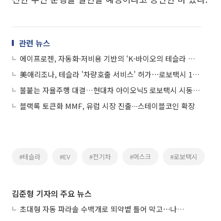
관련 뉴스
에이프로젠, 자동화·저비용 기반의 ‘K-바이오의 테슬라 모델’ 전략 강화
美애리조나, 테슬라 '차량호출 서비스' 허가⋯로보택시 1차 관문 통과
불붙는 자율주행 대결…현대차 아이오닉5 로보택시 시동, 테슬라도 한국 상륙 예고
블랙록 토큰화 MMF, 유럽 시장 진출∙∙∙스테이블코인 확장
#테슬라
#EV
#전기차
#머스크
#로보택시
김준형 기자의 주요 뉴스
초대형 자동 파라솔 수백개로 뙤약볕 틀어 막고⋯나라별 폭염 생존법