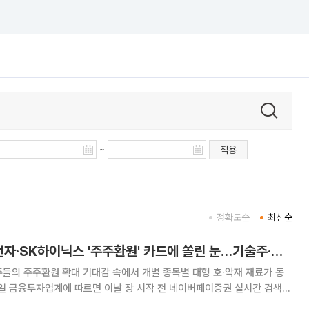
~
적용
정확도순
최신순
[증시키워드] 삼성전자·SK하이닉스 '주주환원' 카드에 쏠린 눈…기술주·자동차엔 호악재 교차
들의 주주환원 확대 기대감 속에서 개별 종목별 대형 호·악재 재료가 동
하이닉스, 네이버, 두산에너빌리티, 알테오젠, 대한광통신 등이 이름을 올