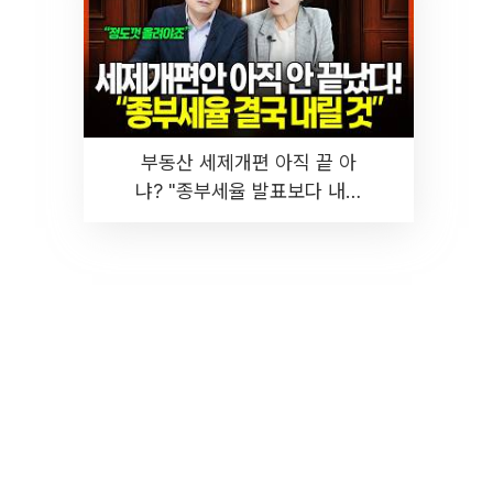
부동산 세제개편 아직 끝 아
냐? "종부세율 발표보다 내릴
것" 장기거주·양도세 전망 I 집
땅지성 I 김인만, 진미윤