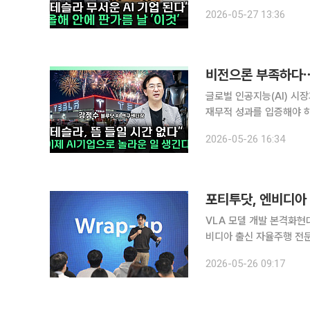
유튜브 채널 이투데이TV 
2026-05-27 13:36
과 축적된 교통 데이터"라
비전으론 부족하다⋯
글로벌 인공지능(AI) 시
재무적 성과를 입증해야 하
강정수 블루닷 AI 센터장
2026-05-26 16:34
해 최근 글로벌 AI 시장 
포티투닷, 엔비디아
VLA 모델 개발 본격화현대차그룹 자율주행 
비디아 출신 자율주행 전문
있다. 현대차그룹이 글로
2026-05-26 09:17
싣는 모습이다