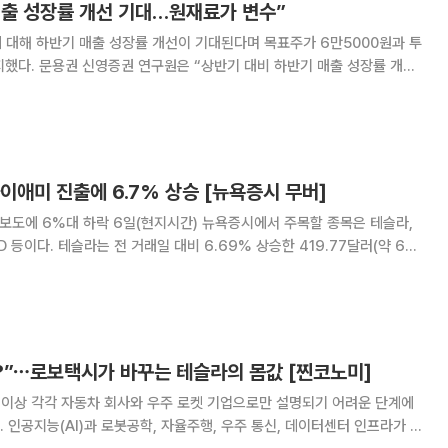
매출 성장률 개선 기대…원재료가 변수”
 대해 하반기 매출 성장률 개선이 기대된다며 목표주가 6만5000원과 투
반기 매출 성장률 개선
 손익 변수는 반도체 가격 등 원재료 부담”이라고 밝혔다. 중국 신차 시
고 감소는 부담 요인으로 꼽혔
이애미 진출에 6.7% 상승 [뉴욕증시 무버]
 보도에 6%대 하락 6일(현지시간) 뉴욕증시에서 주목할 종목은 테슬라,
승한 419.77달러(약 64
비스를 시작했다고 발표한 영향을 받아 상승했다. 이전까지
아?”⋯로보택시가 바꾸는 테슬라의 몸값 [찐코노미]
 이상 각각 자동차 회사와 우주 로켓 기업으로만 설명되기 어려운 단계에
 인공지능(AI)과 로봇공학, 자율주행, 우주 통신, 데이터센터 인프라가 맞