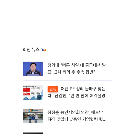
최신 뉴스
청와대 "빠른 시일 내 공급대책 발
표…2차 회의 후 후속 답변"
더딘 PF 정리 돌파구 찾는
단독
다…금감원, 1년 반 만에 매각설명회
재개
장정순 용인시의회 의장, 베트남
FPT 찾았다…"용인 기업협력 뒷받
침"