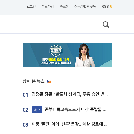
로그인
회원가입
속보창
신문/PDF 구독
RSS
많이 본 뉴스
김정관 장관 “반도체 성과급, 주총 승인 받도록”…상법·자본시장법 개정 시사
01
중부내륙고속도로서 미상 폭발물 발견
02
속보
태풍 '돌핀' 이어 '찬홈' 등장…예상 경로에 한국 '한숨'
03