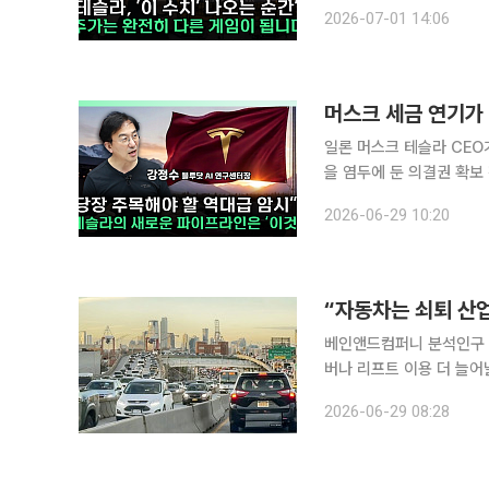
물리면서 일론 머스크의 핵심 
2026-07-01 14:06
사는 30일 공개된 이투데
일론 머스크 테슬라 CEO
을 염두에 둔 의결권 확보
규제 당국의 승인이라는 높은 문턱
2026-06-29 10:20
개된 이투데이TV 유튜브 
베인앤드컴퍼니 분석인구 
버나 리프트 이용 더 늘어날 것” 인구 감소 등을 이유로 자동차 산업이 더는 유
미국에서 나왔다. 28일(현지시간) CNBC방송에 따르면 컨설팅업체 베인앤드컴퍼니는 2040년까
2026-06-29 08:28
지 미국 신차 판매량이 2