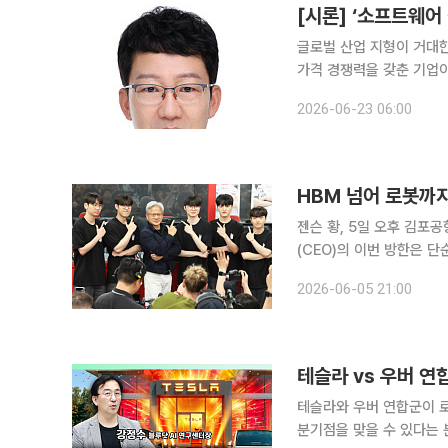
[시론] ‘소프트웨어
글로벌 산업 지형이 거대한
가격 경쟁력을 갖춘 기업이
제조 역량이나 하드웨어 
2026-06-23 06:00
다. 이제 경쟁의 중심은 
HBM 넘어 로봇까
젠슨 황, 5일 오후 김포공항 입국’피
(CEO)의 이번 방한은 단
다. 지난해 방한이 고대역
2026-06-05 21:00
면, 올해는 로봇과 자율주
테슬라 vs 우버 연
테슬라와 우버 연합군이 
분기점을 맞을 수 있다는 분석이 나왔다. 강정수 블루닷 인공지