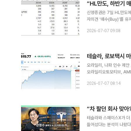
“HL만도, 하반기 
신영증권은 7일 HL만도에
자의견 ‘매수(Buy)’를 유지했다. 문용권 신영증권 연구원은 “상반기 대비 하
이 기대된다”며 “다만 하반기
2026-07-07 09:08
장 부진과 현대차·기아 출
테슬라, 로보택시 마
오라일리, 나파 인수 제안
오라일리오토모티브, AMD 등이다. 테슬라는 전 거래일 대비 6.69% 상
만 원)에 마감했다. 투자 전문매체 배런스에 따르면 주가는 테슬라가 3일 마이애미에서 로보택시 서
2026-07-07 08:14
“차 팔던 회사 맞
테슬라와 스페이스X가 더
들어섰다는 분석이 나왔다.