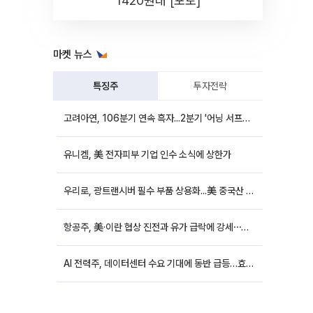
1420원대 [포토]
마켓 뉴스
특징주
투자전략
고려아연, 106분기 연속 흑자...2분기 '어닝 서프라이즈'에 장 초반 12%대 강세
유니켐, 美 전자피부 기업 인수 소식에 상한가
우리로, 광트랜시버 필수 부품 상용화...美 중국산 퇴출 추진에 상승세
항공주, 美·이란 협상 진전과 유가 급락에 강세⋯한진칼 8%↑
AI 전력주, 데이터센터 수요 기대에 동반 급등…효성중공업 10%↑