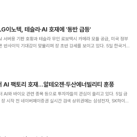
 양대 산맥인 삼성전자(19.63%)와
G이노텍, 테슬라·AI 호재에 '동반 급등'
I 서버용 기판 호황과 테슬라 무인 로보택시 카메라 모듈 공급, 미국 정부
반사이익 기대감이 맞물리며 장 초반 강세를 보이고 있다. 5일 한국거
분 기준 삼성전기는 전 거래일 대비 11.65% 오른 135만2000원에, LG
 60만4000원에 거래되고
버 AI 팩토리 호재…알테오젠·두산에너빌리티 훈풍
 AI와 바이오 관련 종목 등으로 투자자들의 관심이 쏠리고 있다. 5일 금
 장 시작 전 네이버페이증권 실시간 검색 상위권에는 삼성전자, SK하이닉
이름을 올렸다. 전날 국내 증시를 이끄는 반도체 투톱 삼
중 극심한 변동성을 딛고 막판 반