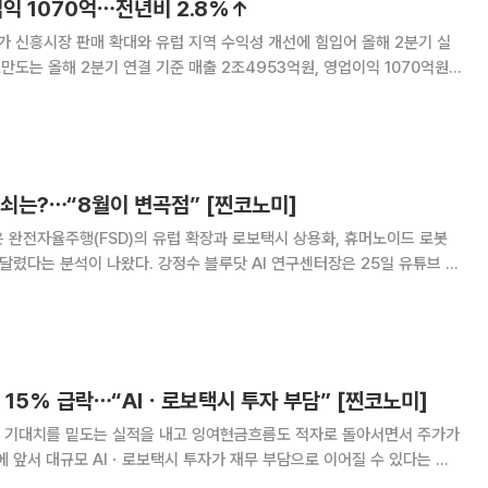
업익 1070억⋯전년비 2.8%↑
가 신흥시장 판매 확대와 유럽 지역 수익성 개선에 힘입어 올해 2분기 실
다. 각각 전년 동기 대비 3.9%, 2.8% 증가했다. 영업이익률은 4.3%
사는 반도체와 원자재 가격 상승 등
쇠는?⋯“8월이 변곡점” [찐코노미]
 완전자율주행(FSD)의 유럽 확장과 로보택시 상용화, 휴머노이드 로봇
 강정수 블루닷 AI 연구센터장은 25일 유튜브 채
’(연출 이은지)에 출연해 “테슬라의 핵심은 FSD와 로보택시, 옵티머스에
 매출과 이익으로 연결될 수 있
 15% 급락⋯“AIㆍ로보택시 투자 부담” [찐코노미]
장 기대치를 밑도는 실적을 내고 잉여현금흐름도 적자로 돌아서면서 주가가
에 앞서 대규모 AIㆍ로보택시 투자가 재무 부담으로 이어질 수 있다는 전