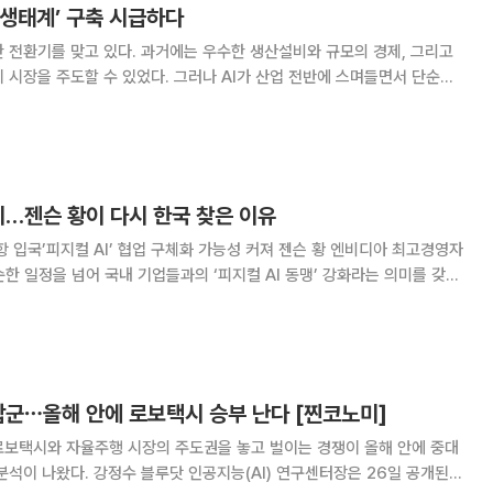
 생태계’ 구축 시급하다
 전환기를 맞고 있다. 과거에는 우수한 생산설비와 규모의 경제, 그리고
 시장을 주도할 수 있었다. 그러나 AI가 산업 전반에 스며들면서 단순한
경쟁력만으로는 더 이상 미래 시장의 주도권을 확보하기 어려운 시대가 됐
제품 자체가 아니라 데이터를 얼마나 확보하고
지…젠슨 황이 다시 한국 찾은 이유
지컬 AI’ 협업 구체화 가능성 커져 젠슨 황 엔비디아 최고경영자
순한 일정을 넘어 국내 기업들과의 ‘피지컬 AI 동맹’ 강화라는 의미를 갖는
폭메모리(HBM) 공급망 점검과 AI 반도체 생태계 구축에 초점이 맞춰졌다
행, 스마트팩토리, 데이터센터
합군⋯올해 안에 로보택시 승부 난다 [찐코노미]
로보택시와 자율주행 시장의 주도권을 놓고 벌이는 경쟁이 올해 안에 중대
능(AI) 연구센터장은 26일 공개된