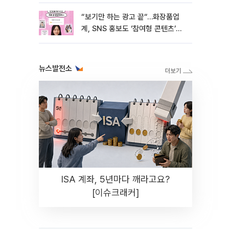
해법 전쟁]
“보기만 하는 광고 끝“…화장품업
계, SNS 홍보도 ‘참여형 콘텐츠’로
변모[K뷰티 라방戰]
뉴스발전소
ISA 계좌, 5년마다 깨라고요?
[이슈크래커]