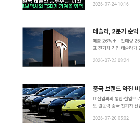
2026-07-24 10:16
은지)에 출연해 “이번 테
테슬라, 2분기 순익
매출 26%↑ㆍ판매량 25%
표 전기차 기업 테슬라가 
가는 시간외거래에서 4%대의 약세를 띠고 있다. 2
2026-07-23 08:24
장마감 후 실적 공시를 통해
IT산업과의 통합·협업으로
도 원동력 중국 전기차 산
야와의 긴밀한 연계를 바
2026-07-20 05:02
첨단 배터리 공급망을 활