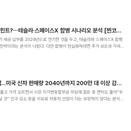
기업들이 ‘AI 인프라 기업’으로 재편되고 있다는 진단이다. 강정수 박
이TV ‘찐코노미’(연출 이은지)에
머스크 세금 연기가 힌트?⋯테슬라·스페이스X 합병 시나리오 분석 [찐코노미]
가 세금 납부를 2028년으로 연기한 것을 두고, 테슬라와 스페이스X 합병
 전략이라는 분석이 나왔다. 다만 합병이 현실화하려면 주가 상승과 각국
을 넘어야 한다는 전망도 함께 제기됐다. 강정수 박사는 27일 공
채널 '찐코노미'(연출 이은지)에 출
“자동차는 쇠퇴 산업...미국 신차 판매량 2040년까지 200만 대 이상 감소”
줄고 가격 오르면서 시장 지각변동할부금 부담에 젊은 층 면허도 줄어“우
망하지 않다는 분석이
00만 대 이상 감소할 수 있다고 경고