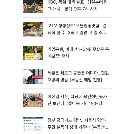
KBO, 폭염 대책 발표⋯11일부터 리
그 개시ㆍ경기 오후 7시 시작
'2TV 생생정보' 오늘방송맛집- 결
정적 한 수, 3종 메밀면! 메밀 소바
맛집 '의○○○○'
기업은행, 비대면 ‘i-ONE 햇살론 특
례보증’ 출시
세금은 빠르고 공급은 더디다…집값
처방의 명암 [부동산 해법 전쟁]
이상일 시장, 다낭에 용인청년봉사
단 보낸다…'좋아용 거리' 만든다
정부 공급카드 임박…서울시 협의·
주민 설득이 성패 가른다 [부동산