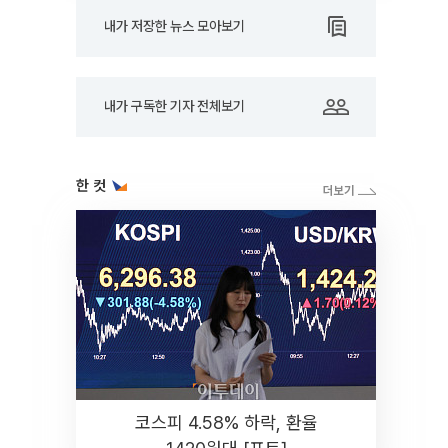
내가 저장한 뉴스 모아보기
내가 구독한 기자 전체보기
한 컷
코스피 4.58% 하락, 환율