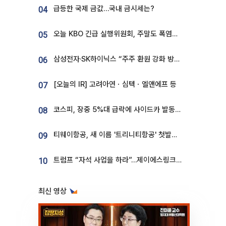
급등한 국제 금값…국내 금시세는?
04
오늘 KBO 긴급 실행위원회, 주말도 폭염취소 될까
05
삼성전자·SK하이닉스 “주주 환원 강화 방안 마련”
06
[오늘의 IR] 고려아연ㆍ심텍ㆍ엘앤에프 등
07
코스피, 장중 5%대 급락에 사이드카 발동…삼성·SK 동반 폭락
08
티웨이항공, 새 이름 '트리니티항공' 첫발…SSC 전략 본격화
09
트럼프 “자석 사업을 하라”…제이에스링크, 비중국 영구자석 공급망 구축 속도
10
최신 영상