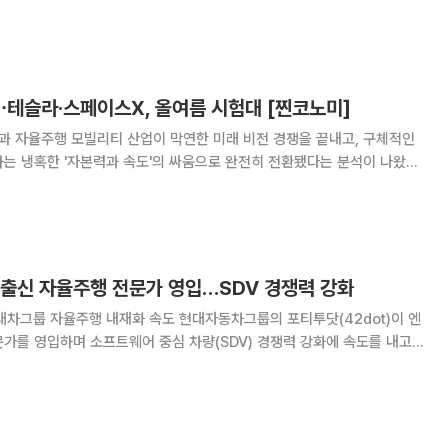
'찐코노미'(연출 이은지)에 출연해 "우버의 가장 큰 장점은 강력한 플랫폼
며 "우버는 직접 자율주행 기술을 개
테슬라·스페이스X, 올여름 시험대 [찐코노미]
장과 자율주행 모빌리티 산업이 막연한 미래 비전 경쟁을 끝내고, 구체적인
는 냉혹한 '자본력과 속도'의 싸움으로 완전히 전환됐다는 분석이 나왔다.
은 23일 공개된 유튜브 채널 이투데이TV '찐코노미'(연출 이은지)에 출연
상황에 대해 "유례없는 자본
 출신 자율주행 전문가 영입…SDV 경쟁력 강화
내재화 속도 현대자동차그룹의 포티투닷(42dot)이 엔
가를 영입하며 소프트웨어 중심 차량(SDV) 경쟁력 강화에 속도를 내고
벌 빅테크와 협력을 확대하는 동시에 자체 자율주행 기술 내재화에도 힘을
. 26일 완성차 업계에 따르면 포티투닷은 최근 컴퓨터