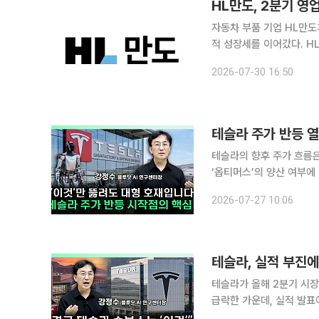
HL만도, 2분기 영
자동차 부품 기업 HL만도
적 성장세를 이어갔다. HL만도는 올해 2분기 연결 기준 매출 2조4953억원, 영업이익 1070억원
을 기록했다고 30일 공시했
2026-07-30 16:50
를 기록했다. 회
테슬라 주가 반등 열
테슬라의 향후 주가 흐름은
‘옵티머스’의 양산 여부에 달렸다는 분석이 나왔다.
널 이투데이TV ‘찐코노미
2026-07-27 10:06
투입한 막대한 자금이 실제
테슬라, 실적 부진에
테슬라가 올해 2분기 시
급락한 가운데, 실적 발표
망이 제기됐다. 강정수 블루닷 AI 연구센터장은 23일 유튜브 채널 이투데이TV ‘찐코노미’(연출 이