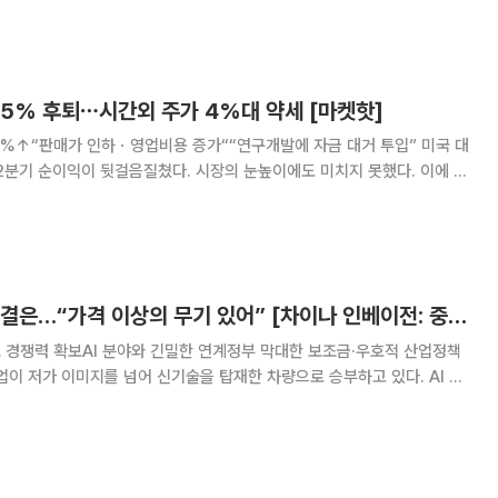
슬라 실적 발표에서는 단순한 매출과
 5% 후퇴⋯시간외 주가 4%대 약세 [마켓핫]
↑“판매가 인하ㆍ영업비용 증가““연구개발에 자금 대거 투입” 미국 대
2분기 순이익이 뒷걸음질쳤다. 시장의 눈높이에도 미치지 못했다. 이에 주
2일(현지시간) AP통신에 따르면 테슬라는 이날
 2분기 순이익이 11억1000만
중국 브랜드 약진 비결은…“가격 이상의 무기 있어” [차이나 인베이전: 중국車, 세계시장 공략 가속화 ③]
 경쟁력 확보AI 분야와 긴밀한 연계정부 막대한 보조금·우호적 산업정책
업이 저가 이미지를 넘어 신기술을 탑재한 차량으로 승부하고 있다. AI 분
탕으로 스마트 콕핏 및 스마트 주행용 소프트웨어를 개발하는 한편 중국의
용해 글로벌 시장에서 한층 존재감을 키웠다는 평