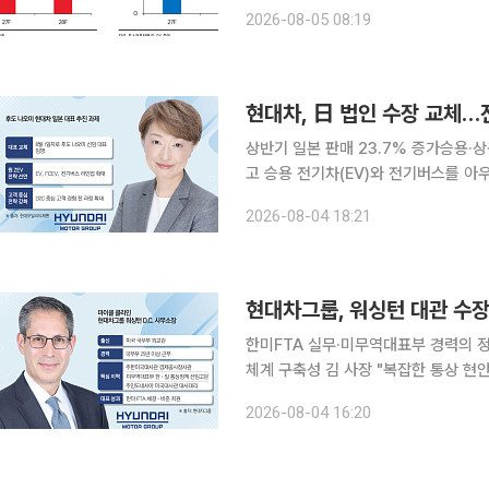
속에서도 2분기 흑자 전환에 성공했다고
2026-08-05 08:19
의 비중국 공급망(밸류체인) 구축 경
현대차, 日 법인 수장 교체…전
상반기 일본 판매 23.7% 증가승용·상용 전동화 통합 전략 현
고 승용 전기차(EV)와 전기버스를 아
업을 상용차와 차세대 모빌리티까지 확대해 시
2026-08-04 18:21
계에 따르면 현대차 일본 법인 현대모
한미FTA 실무·미무역대표부 경력의 정
체계 구축성 김 사장 "복잡한 통상 현안 대응할 적임자" 현대자동차
25년 경력의 미국 국무부 출신 외교관
2026-08-04 16:20
모 투자를 뒷받침할 정책 대응 채널을