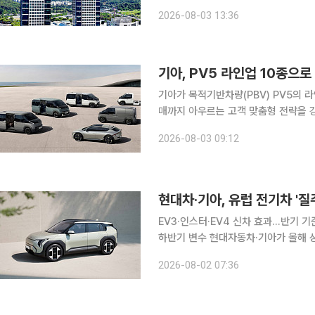
감소세를 보였다. 현대차·기아는 지난달 미국에서 총 16만5284대를 판매해 지난해 같은 기간보다
2026-08-03 13:36
5.0% 증가했다고 3일 밝혔다. 현대
기아, PV5 라인업 10종으
기아가 목적기반차량(PBV) PV5의 
매까지 아우르는 고객 맞춤형 전략을 강화한다. 기아는 전동화 모델 라인업 확
가치를 아우르는 종합 솔루션을 통해 국내 전
2026-08-03 09:12
▲프라임 ▲패신저 5인승(1-2-2) ▲
현대차·기아, 유럽 전기차 '질
EV3·인스터·EV4 신차 효과…반기 
하반기 변수 현대자동차·기아가 올해 상반기 유럽 전기차 시장에서 13만대가 넘는 판매 실적을 올리
며 반기 기준 사상 최대 기록을 새로 썼
2026-08-02 07:36
만