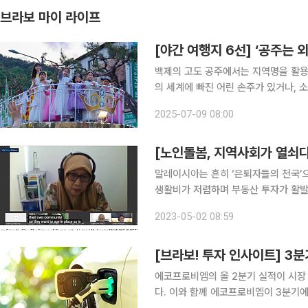
브라보 마이 라이프
[야간 여행지 6선] ‘공주는 외
백제의 고도 공주에서는 지역명을 활용
의 세계에 빠진 어린 손주가 있거나,
면 즐거운 나들이가 될 법하다. ‘공주
2025-07-09 08:00
일이 없다. ‘공주(Princess)’를 
말레이시아는 흔히 ‘은퇴자들의 천국’
생활비가 저렴하며 부동산 투자가 활발
국 매체 ‘인터내셔널 리빙’에서 ‘은퇴
2023-05-02 08:59
된 바 있다. 말레이시아에서는 
[브라보! 투자 인사이트] 3분
에코프로비엠의 올 2분기 실적이 시장
다. 이와 함께 에코프로비엠이 3분기