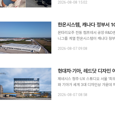
2026-08-08 15:02
이버의 SNS에 따르면 그는 최근 자신
한온시스템, 캐나다 정부서 1
몬타리오주 전동 컴프레서 공장·R&D센터 지
니그룹 계열 한온시스템이 캐나다 정부
장 공략에 속도를 낸다. 한온시스템은
2026-08-07 09:08
터를 기반으로 2034년까지 연간 15
현대차·기아, 레드닷 디자인 
제네시스 청주·UX 스튜디오 서울 '최우수
와 기아가 세계 3대 디자인상 가운데 하나
the Best) 2개를 포함해 총 17
2026-08-07 08:58