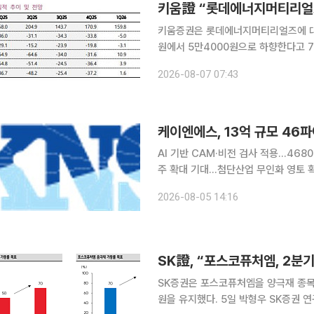
키움證 “롯데에너지머티리얼즈
키움증권은 롯데에너지머티리얼즈에 대해
원에서 5만4000원으로 하향한다고 7일 밝혔다. 권준수 키움증권 연구원은 
센서스에 부합했으나 전분기 일회성 이
2026-08-07 07:43
복과 가공비 인상 협상이 기대돼 202
케이엔에스, 13억 규모 46
AI 기반 CAM·비전 검사 적용…468
주 확대 기대…첨단산업 무인화 영토 확장 첨단산업 무인 자동화 전문기업 케이엔에스가 
차전지 제조사로부터 13억원 규모의 4
2026-08-05 14:16
행진을 이어갔다. 인공지능(AI) 기술과
SK證, “포스코퓨처엠, 2분기
SK증권은 포스코퓨처엠을 양극재 종목 
원을 유지했다. 5일 박형우 SK증권 연구원은 포스코퓨처엠이 얼티엄향 양극재 출하 부재 등 악재