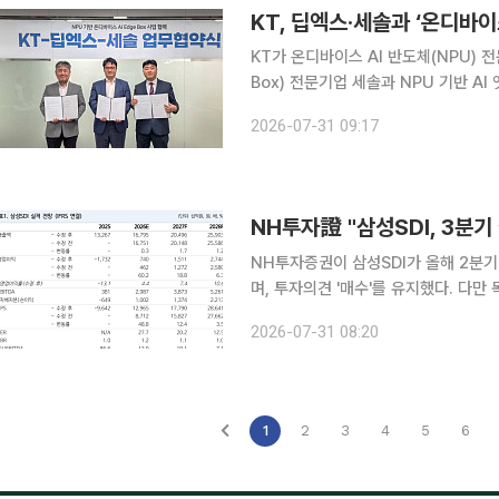
KT, 딥엑스·세솔과 ‘온디바이스
KT가 온디바이스 AI 반도체(NPU) 전
Box) 전문기업 세솔과 NPU 기반 AI
해 현장에서 데이터를 실시간으로 분석·처리하는 소형
2026-07-31 09:17
‘NPU 기반 온디바이스 AIoT 사업 
NH투자證 "삼성SDI, 3분
NH투자증권이 삼성SDI가 올해 2분
며, 투자의견 '매수'를 유지했다. 다만 
주민우 NH투자증권 연구원은 목표주가 
2026-07-31 08:20
1
2
3
4
5
6