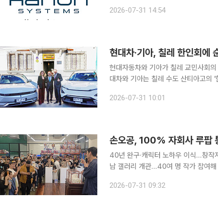
환율 효과 속 유럽 고객사 전동화 물량
2026-07-31 14:54
개선했다고 설명했다. 상반기
현대차·기아, 칠레 한인회에 
현대자동차와 기아가 칠레 교민사회의 
대차와 기아는 칠레 수도 산티아고의 '
인회에 기증한다고 31일 밝혔다. 현대차는
2026-07-31 10:01
의 거리는 한국 음식점과 상점이 밀집한
손오공, 100% 자회사 루팝 
40년 완구·캐릭터 노하우 이식…창작
남 갤러리 개관…40여 명 작가 참여해 사업화 추진 손오공이 전통 완구
지식재산권(IP) 플랫폼으로 발전시키는 프로젝트에 착수한
2026-07-31 09:32
(LOOPOP)을 중심으로 국내 창작자와 