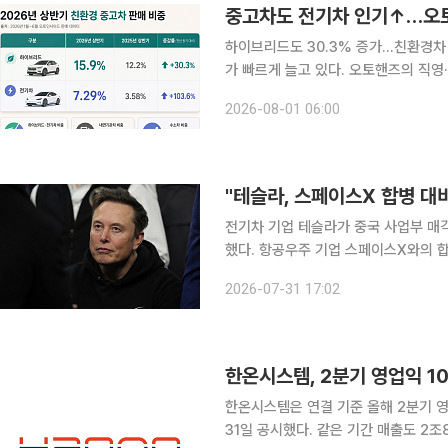
중고차도 전기차 인기↑…오토
하이브리드도 30.3% 증가…친환경차 비중 23.2% 중고차 시장에서
가 빠르게 늘고 있다. 오토핸즈의 직영
배로 뛰었고 전체 판매에서 차지하는 
2026-08-01 06:00
는 소비자가 늘고 다양한 모델이 유입
"테슬라, 스페이스X 합병 대
전기차 기업 테슬라가 중국 사업부 매
했다. 항공우주 기업 스페이스X와의 합병 가
일(현지시간) "일부 테슬라 임원이 회
2026-07-31 17:02
받았다"라며 "또 테슬라 자문단은 분사,
한온시스템, 2분기 영업익 1
한온시스템은 연결 기준 올해 2분기 영
31일 공시했다. 같은 기간 매출도 2조8752억원으로 작년 동기 대비 0.6% 늘었다. 한온시스템은