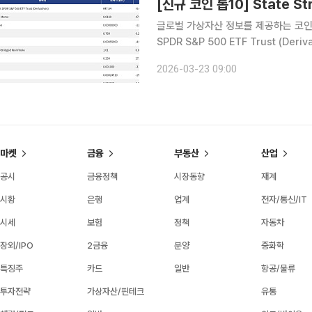
글로벌 가상자산 정보를 제공하는 코인마켓
SPDR S&P 500 ETF Trust (De
등락률은 -0.48%다. Gold Pump Meme(GPM)은 24원에 거래되고 있다. 24시간 등락률은
2026-03-23 09:00
4748.16%다. C
마켓
금융
부동산
산업
공시
금융정책
시장동향
재계
시황
은행
업계
전자/통신/IT
시세
보험
정책
자동차
장외/IPO
2금융
분양
중화학
특징주
카드
일반
항공/물류
투자전략
가상자산/핀테크
유통