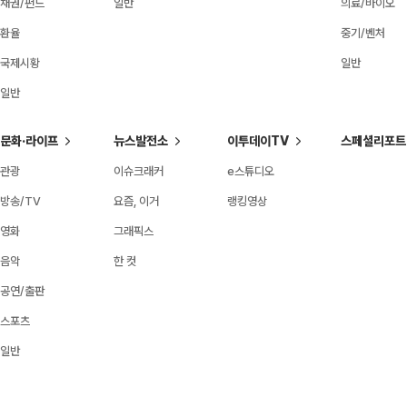
채권/펀드
일반
의료/바이오
환율
중기/벤처
국제시황
일반
일반
문화·라이프
뉴스발전소
이투데이TV
스페셜리포트
관광
이슈크래커
e스튜디오
방송/TV
요즘, 이거
랭킹영상
영화
그래픽스
음악
한 컷
공연/출판
스포츠
일반