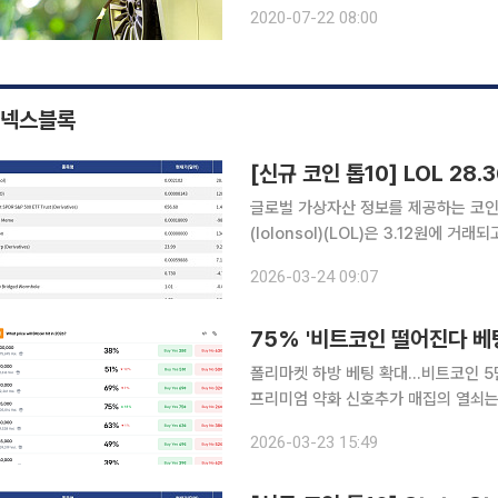
관심이 쏠린다. 에코프로비엠이 가진 투자 포인트는 무엇일까
2020-07-22 08:00
로비엠은 올 2분기 매출액이 전년 동기 
넥스블록
[신규 코인 톱10] LOL 28.
글로벌 가상자산 정보를 제공하는 코인마
(lolonsol)(LOL)은 3.12원에 거래되고 있다
(KIMCHI)는 0.002131원에 거래되고 있다. 
2026-03-24 09:07
SPDR S&P 500 ETF
75% '비트코인 떨어진다 베
폴리마켓 하방 베팅 확대…비트코인 5
프리미엄 약화 신호추가 매집의 열쇠는 STRC…10
트코인이 2026년 중 5만5000달러
2026-03-23 15:49
(Strategy)의 비트코인 추가 매집