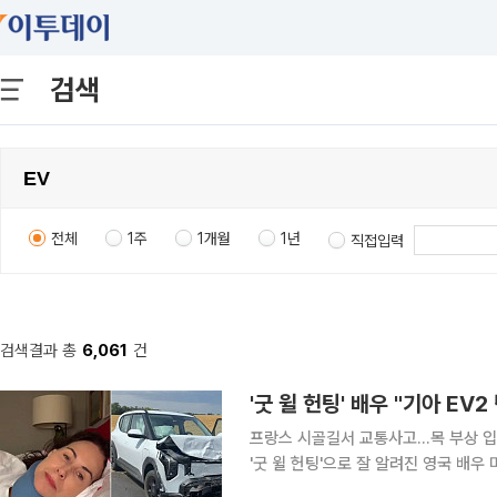
검색
전체
1주
1개월
1년
직접입력
검색결과 총
6,061
건
'굿 윌 헌팅' 배우 "기아 E
프랑스 시골길서 교통사고…목 부상 입고 회
'굿 윌 헌팅'으로 잘 알려진 영국 배우 
한 뒤 기아의 전기 스포츠유틸리티차량(SUV)