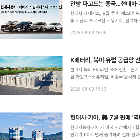
안방 파고드는 중국...현대차·
현대차·제네시스, 8월 '썸머 페스타' 
종 저금리 프로모션 시행기아, 전기차
체 할인 프로모션 한 달 추가 진행 중국 자동차 업체들이 가격 경쟁력을 앞세워 국내외 시장에서 빠
2026-08-03 16:05
르게 영향력을 키우면서 현대자동차그룹
K배터리, 북미·유럽 공급망
셀 3사 북미 EV 라인 ESS 전환…현
점 가동포스코퓨처엠, 비중국 음극재 원료망 앞세워 수주 확
와 유럽을 중심으로 글로벌 공급망 재
2026-08-03 15:03
을 에너지저장장치(ESS)용으로 전환하
현대차·기아, 美 7월 판매 
현대자동차·기아가 미국 시장에서 7월 
판매가 50% 넘게 증가하며 전체 판매