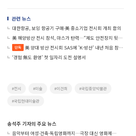
관련 뉴스
대한항공, 보잉 항공기 구매·美 중소기업 전시회 개최 합의
美 해양방산 전시 참석, 마스가 탄력…“제도 안전장치 뒷받침을”
美 양대 방산 전시회 SAS에 'K-방산' 내년 처음 참석한다
단독
‘경험 無도 환영’ 첫 일자리 도전 설명서
#전시
#미술
#이건희
#국립중앙박물관
#국립현대미술관
송석주 기자의 주요 뉴스
음악부터 여성·건축·독립영화까지…극장 대신 영화제로 즐기는 스크린 여행