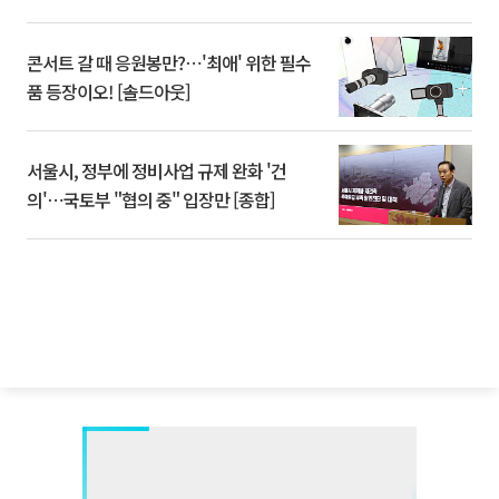
콘서트 갈 때 응원봉만?⋯'최애' 위한 필수
품 등장이오! [솔드아웃]
서울시, 정부에 정비사업 규제 완화 '건
의'⋯국토부 "협의 중" 입장만 [종합]