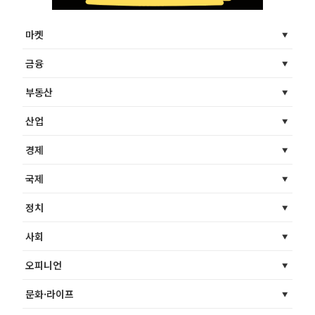
마켓
금융
부동산
산업
경제
국제
정치
사회
오피니언
문화·라이프