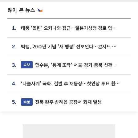
많이 본 뉴스
태풍 '돌핀' 오키나와 접근…일본기상청 경로 업데이트
1.
빅뱅, 20주년 기념 '새 뱅봉' 선보인다⋯콘서트 앞두고 팝업 개최
2.
합수본, '통계 조작' 서울·경기·충북 선관위 등 추가 압수수색
속보
3.
‘나솔사계’ 국화, 결별 후 재등장⋯첫인상 투표 휩쓸고 ‘인기녀’ 등극
4.
전북 완주 삼례읍 공장서 화재 발생
속보
5.