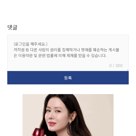
댓글
0 / 300