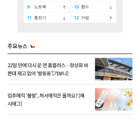
주요뉴스
22일 만에 다시 문 연 홈플러스…정상화 바
쁜데 재고 없어 ‘발동동’[가보니]
입추매직 '불발', 처서매직은 올까요? [해
시태그]