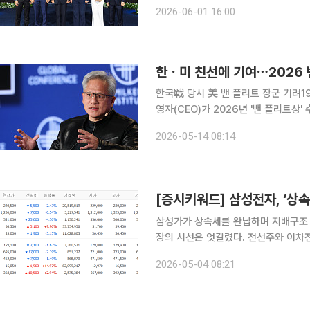
에 기여한 수상자 6명에게 상을 수여했다. 호암재단은 이날 오후 서울 신라호텔 다이너
2026-06-01 16:00
제36회 삼성호암상 시상식을 개최했다
한ㆍ미 친선에 기여⋯2026 
한국戰 당시 美 밴 플리트 장군 기려1992년 제정⋯
영자(CEO)가 2026년 '밴 플리트상
기여한 공로자를 선정, 1992년부터 수여해온 상이다. 미국 뉴욕에 자
2026-05-14 08:14
리아소사이어티는 13일(현지시간) "인
삼성가가 상속세를 완납하며 지배구조
장의 시선은 엇갈렸다. 전선주와 이차전지주가
계에 따르면 이날 네이버페이증권 검색 
2026-05-04 08:21
우건설 등이 이름