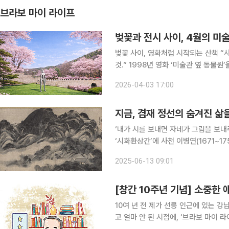
브라보 마이 라이프
벚꽃과 전시 사이, 4월의 미
벚꽃 사이, 영화처럼 시작되는 산책 “사랑은 어느 날 갑자기 시작되는 게 아니라 조금씩 물들어가는
것.” 1998년 영화 ‘미술관 옆 동물원’을 기억한다면 이 대사와 함께 떠오르는 장소가 있다. 서울대
공원 근처의 미술관, 그리고 그 주변을
2026-04-03 17:00
미술관 과천은 지금도 여전히 같은 자리
지금, 겸재 정선의 숨겨진 삶
‘내가 시를 보내면 자네가 그림을 보내
‘시화환상간’에 사천 이병연(1671~1
시와 그림을 통해 벗과 우정을 나누는 
2025-06-13 09:01
술 세계를 더욱 깊이 들여다볼 수 있는
[창간 10주년 기념] 소중한
10여 년 전 제가 선릉 인근에 있는 
고 얼마 안 된 시점에, ‘브라보 마이 