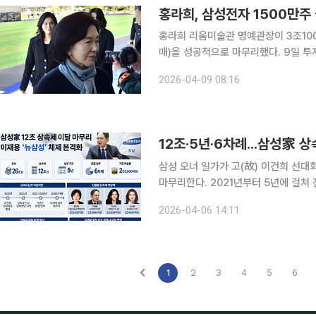
홍라희, 삼성전자 1500만주
홍라희 리움미술관 명예관장이 3조10
매)을 성공적으로 마무리했다. 9일 투자은행(IB) 업계에 따르면 홍 명예관장과 유가증권 처분 신탁
계약을 체결한 신한은행은 이날 정규장 
2026-04-09 08:16
했다. 매각가는 전날 종가인 주당 21만
12조·5년·6차례...삼성家 
삼성 오너 일가가 고(故) 이건희 선대
마무리한다. 2021년부터 5년에 걸쳐
‘뉴삼성’ 체제가 본격화할 전망이다. 이번 상속세는 총 유산 26조원에 대해 산정된 것으로, 국내는
2026-04-06 14:11
물론 글로벌 기준에서도 유례를 찾기 
1
2
3
4
5
6