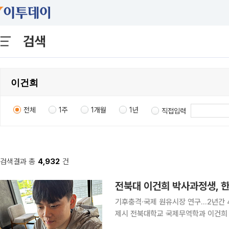
검색
전체
1주
1개월
1년
직접입력
검색결과 총
4,932
건
전북대 이건희 박사과정생, 
기후충격·국제 원유시장 연구…2년간 
제시 전북대학교 국제무역학과 이건희 박사과정생이 한국연구재단의 ‘2026년 인문사회분야 박사
과정생 연구장려금 지원사업’에 선정됐다. 7일 전북대에 따르면 전날 이 박사과정생은 앞