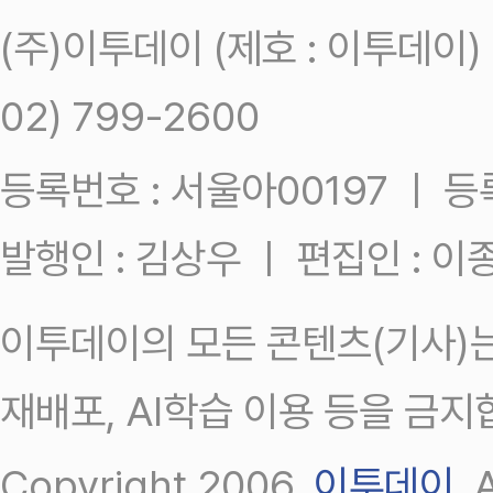
(주)이투데이 (제호 : 이투데이
02) 799-2600
등록번호 : 서울아00197 ㅣ 등록일
발행인 : 김상우 ㅣ 편집인 : 
이투데이의 모든 콘텐츠(기사)는
재배포, AI학습 이용 등을 금지
Copyright 2006.
이투데이
.