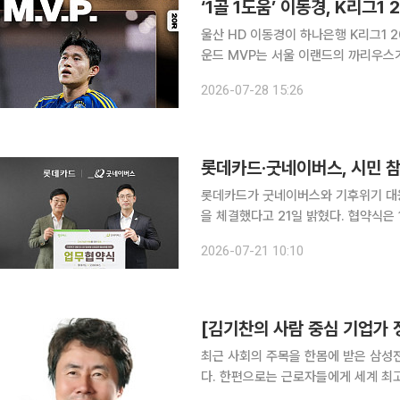
‘1골 1도움’ 이동경, K리그
울산 HD 이동경이 하나은행 K리그1 2
운드 MVP는 서울 이랜드의 까리우스가 차지했다. 한국프로축구연맹은 28
라운드 MVP로 선정했다고 밝혔다. 
2026-07-28 15:26
경기에서 1골 1도움을 기록하며 울산의
롯데카드·굿네이버스, 시민 참
롯데카드가 굿네이버스와 기후위기 대응
을 체결했다고 21일 밝혔다. 협약식은 16일 서울 종로구 롯데카드 본사에서 전계완 롯데카드 전략
기획실장, 이건희 브랜드전략실장, 어
2026-07-21 10:10
열렸다. 두 기관은 이번 협약을 
[김기찬의 사람 중심 기업가 
최근 사회의 주목을 한몸에 받은 삼성
다. 한편으로는 근로자들에게 세계 최
른 한편으로는 협상 과정에서 드러난 