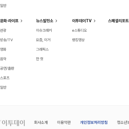
일반
문화·라이프
뉴스발전소
이투데이TV
스페셜리포트
관광
이슈크래커
e스튜디오
방송/TV
요즘, 이거
랭킹영상
영화
그래픽스
음악
한 컷
공연/출판
스포츠
일반
회사소개
이용약관
개인정보처리방침
청소년