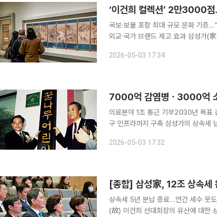
국보·보물 포함 최대 규모 문화 기증…
외교·국가 브랜드 제고 효과 삼성가(家)가 기증한 ‘이건희 컬렉션’은 단순한 문화재 환원을 넘어 한
국 문화 위상을 끌어올린 사례로 평가된다. 3일 재계에 따르면 이재용 삼성전자 회장 등
2026-05-03 17:34
(故) 이건희 선대회장이 평생 수집한 
의료분야 1조 통근 기부2030년 목표
구 인프라까지 구축 삼성가의 상속세 납부와 별개로 집행된 1조원 규모의 사회공헌은 국내 공공의료
체계에 구조적 변화를 가져온 사례로 평가된다. 3일 삼성에 따르면 고(故)이
2026-05-03 17:32
2021년 감염병 대응과 소아암·희귀질환
[종합] 삼성家, 12조 상속
상속세 5년 분납 종료…연간 세수 웃도
(故) 이건희 선대회장의 유산에 대한 