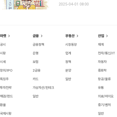
보’ 잡지의 존재를 알게 되었습니다. 
2025-04-01 08:00
기억에 남을 소중한 인연을 맺었습니다
마켓
금융
부동산
산업
공시
금융정책
시장동향
재계
시황
은행
업계
전자/통신/IT
시세
보험
정책
자동차
장외/IPO
2금융
분양
중화학
특징주
카드
일반
항공/물류
투자전략
가상자산/핀테크
유통
채권/펀드
일반
의료/바이오
환율
중기/벤처
국제시황
일반