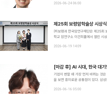
2026-06-24 06:00
제25회 보령암학술상 시상식
㈜보령과 한국암연구재단은 제25회 보령암학
학교 암연구소 이건희홀에서 열린 시상
울대 의과대학장, 이준행 성균관대 의
2026-06-19 14:09
딩스 김은선 회장 등이 참석했다. 역
[마감 후] AI 시대, 한국 
기업이 변할 때 가장 먼저 바뀌는 것은
을 보면 흥미로운 공통점이 있다. 삼성
시작하고 SK그룹은 경영전략회의와 이
2026-06-16 05:00
영진이 직접 AI 활용 방안을 점검하