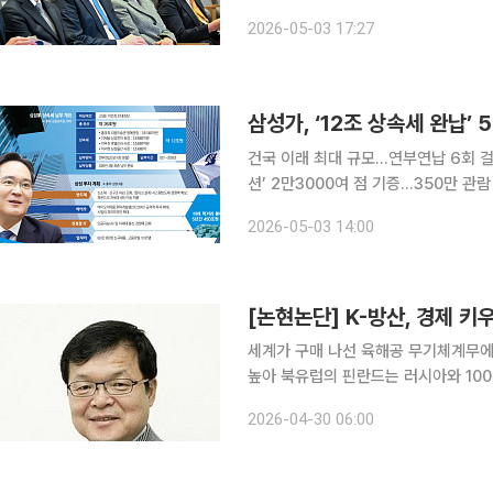
물론 글로벌 기준에서도 유례를 찾기 어려운 수준이다. 3일 재계에 
2026-05-03 17:27
홍라희 리움미술관 명예관장, 이부진 호
건국 이래 최대 규모…연부연납 6회 걸
션’ 2만3000여 점 기증…350만 관람 삼성 오너 일가가 고(故) 이건희 선대회장 유산에 대한 약 1
조원 규모 상속세 납부를 완료했다. 5
2026-05-03 14:00
부 사례를 남겼다. 3일 삼성
[논현논단] K-방산, 경제 
세계가 구매 나선 육해공 무기체계무에
높아 북유럽의 핀란드는 러시아와 1000km 이상 국경선을 맞대고 있다. 그런데 2022년 말 러시아
가 우크라이나를 공격하자 바로 중립국
2026-04-30 06:00
력을 강화하고 있다. 핵심은 한화에어로