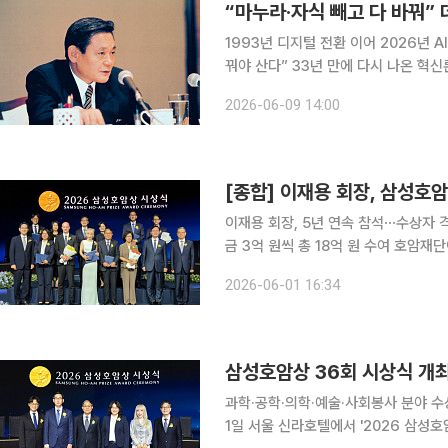
1993년 디지털 전환 이어 2026년 
꿔야 산다” 33년 만에 다시 나온 혁신론 고대역폭메모리(HBM)를 비롯한 AI 반도체 호황에 
반등의 발판을 마련한 삼성전자지만, 
2026-06-09 14:00
다. 33년 전 아날로그 체제에 안주하
이재용 회장, 5년 연속 참석⋯수상자 
금 3억 원씩 총 18억 원 수여 호암재단이 1일 서울 신라호텔에서 '2026 삼성호암상' 시상식을 열고
과학·공학·의학·예술·사회봉사 분야 발
2026-06-01 16:34
회장은 5년 연속 호암상 시상식에 참
삼성호암상 36회 시상식 개
과학·공학·의학·예술·사회봉사 분야 수상자 
1일 서울 신라호텔에서 '2026 삼성