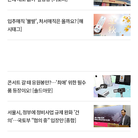
입추매직 '불발', 처서매직은 올까요? [해
시태그]
콘서트 갈 때 응원봉만?⋯'최애' 위한 필수
품 등장이오! [솔드아웃]
서울시, 정부에 정비사업 규제 완화 '건
의'⋯국토부 "협의 중" 입장만 [종합]