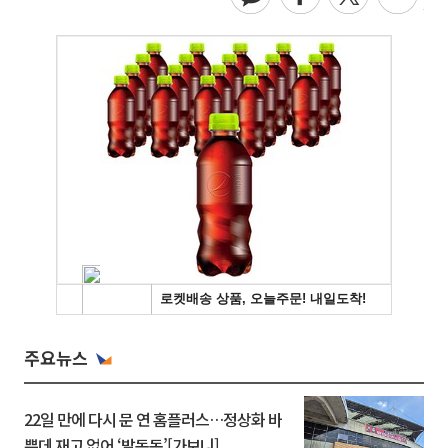
주요뉴스
22일 만에 다시 문 연 홈플러스…정상화 바
쁜데 재고 없어 ‘발동동’[가보니]