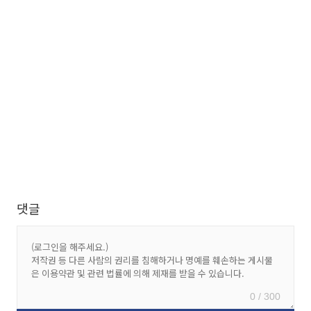
댓글
0 / 300