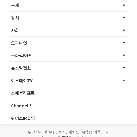
국제
정치
사회
오피니언
문화·라이프
뉴스발전소
이투데이TV
스페셜리포트
Channel 5
위너스IR클럽
무단전재 및 수집, 복사, 재배포, AI학습 이용 금지