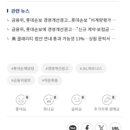
관련 뉴스
금융위, 롯데손보 경영개선권고...롯데손보 "비계량평가 근거 부당"
금융위, 롯데손보에 경영개선권고…"신규 계약·보험금 청구 등 정상 이용"
美 클래리티 법안 연내 통과 가능성 13%…상원 문턱서 제동
#롯데손해보험
#경영개선권고
#JKL파트너스
#금융위원회
#자본확충
0
0
0
0
좋아요
화나요
슬퍼요
추가취재 원해요