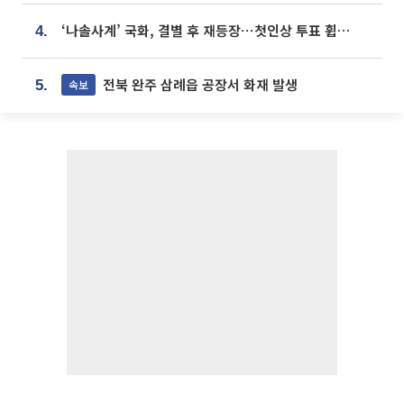
‘나솔사계’ 국화, 결별 후 재등장⋯첫인상 투표 휩쓸고 ‘인기녀’ 등극
4.
전북 완주 삼례읍 공장서 화재 발생
속보
5.