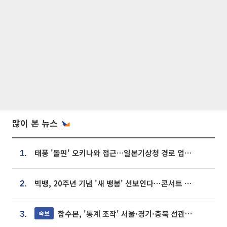
많이 본 뉴스
태풍 '돌핀' 오키나와 접근…일본기상청 경로 업데이트
1.
빅뱅, 20주년 기념 '새 뱅봉' 선보인다⋯콘서트 앞두고 팝업 개최
2.
합수본, '통계 조작' 서울·경기·충북 선관위 등 추가 압수수색
속보
3.