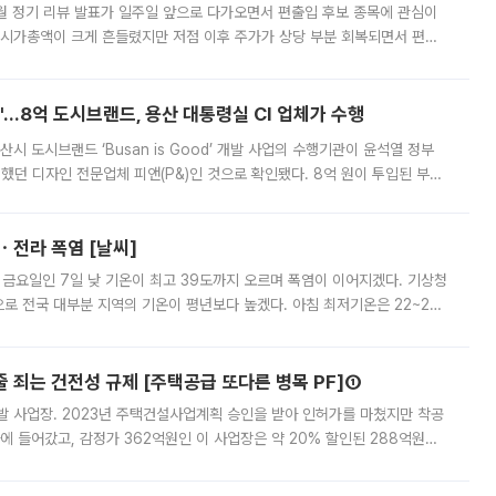
월 정기 리뷰 발표가 일주일 앞으로 다가오면서 편출입 후보 종목에 관심이
 시가총액이 크게 흔들렸지만 저점 이후 주가가 상당 부분 회복되면서 편입
다시 부각되고 있다. 7일 금융투자업계에 따르면 MSCI는 한국시간으로 오는
od'…8억 도시브랜드, 용산 대통령실 CI 업체가 수행
시 도시브랜드 ‘Busan is Good’ 개발 사업의 수행기관이 윤석열 정부
여했던 디자인 전문업체 피앤(P&)인 것으로 확인됐다. 8억 원이 투입된 부산
 부족과 디자인 정체성 논란에 휩싸였던 만큼, 사업 선정 과정과 결과물에
ㆍ전라 폭염 [날씨]
 금요일인 7일 낮 기온이 최고 39도까지 오르며 폭염이 이어지겠다. 기상청
로 전국 대부분 지역의 기온이 평년보다 높겠다. 아침 최저기온은 22~27
 대부분 지역에 폭염특보가 발효된 가운데 최고체감온도는 35도 안팎까지 올라
줄 죄는 건전성 규제 [주택공급 또다른 병목 PF]①
발 사업장. 2023년 주택건설사업계획 승인을 받아 인허가를 마쳤지만 착공
에 들어갔고, 감정가 362억원인 이 사업장은 약 20% 할인된 288억원에
 현재는 4차 공매를 위한 조건 협의가 진행 중이다. 수도권의 주요 주거 배