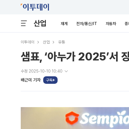
산업
재계
전자/통신/IT
자동차
중
이투데이
산업
유통
샘표, ‘아누가 2025’서
수정 2025-10-10 10:40
배근미 기자
구독