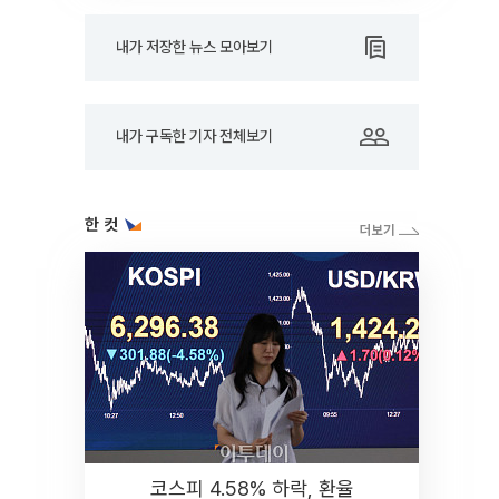
내가 저장한 뉴스 모아보기
내가 구독한 기자 전체보기
한 컷
코스피 4.58% 하락, 환율