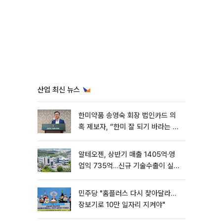
산업 최신 뉴스
한미약품 송영숙 회장 법인카드 의
혹 제보자, “한미 잘 되기 바라는 마
음”
알테오젠, 상반기 매출 1405억·영
업익 735억…신규 기술수출이 실적
견인
민주당 "홈플러스 다시 찾아달라…
장보기로 10만 일자리 지켜야"