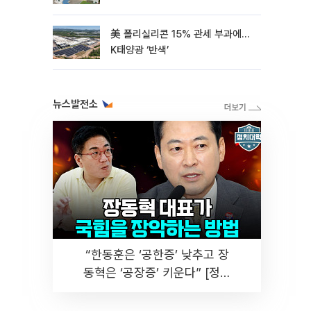
美 폴리실리콘 15% 관세 부과에…
K태양광 ‘반색’
뉴스발전소
“한동훈은 ‘공한증’ 낮추고 장
동혁은 ‘공장증’ 키운다” [정치
대학]