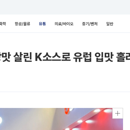
화학
항공/물류
유통
의료/바이오
중기/벤처
일반
 장맛 살린 K소스로 유럽 입맛 홀