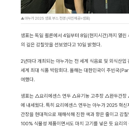
▲아누가 2025 샘표 부스 전경 (사진제공=샘표)
샘표는 독일 쾰른에서 4일부터 8일(현지시간)까지 열린 세계
의 깊은 감칠맛을 선보였다고 10일 밝혔다.
2년마다 개최되는 아누가는 전 세계 식음료 및 외식산업 
세계 최대 식품 박람회다. 올해는 대한민국이 주빈국(Partne
여했다.
샘표는 △요리에센스 연두 △유기농 고추장 △완두간장 
에 내세웠다. 특히 요리에센스 연두는 아누가 2025 혁
간장을 현대적으로 재해석해 진한 색과 향은 줄이고 감칠
100% 식물성 제품이면서도 마치 고기를 넣은 듯 요리의