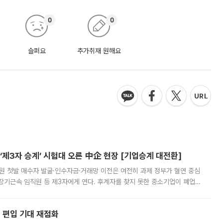
0
0
슬퍼요
추가취재 원해요
제3자 승계’ 시험대 오른 中企 현장 [기업승계 대전환]
지원 첫발 매수자 발굴·인수자금·거래망 이전은 여전히 과제 정부가 혈연 중심
장기근속 임직원 등 제3자에게 연다. 후계자를 찾지 못한 중소기업이 폐업
해 기술과 일자리를 남기도록 하겠다는 취지다. 다만 세금 감면만으로 거래를
에 편입 기대 재점화