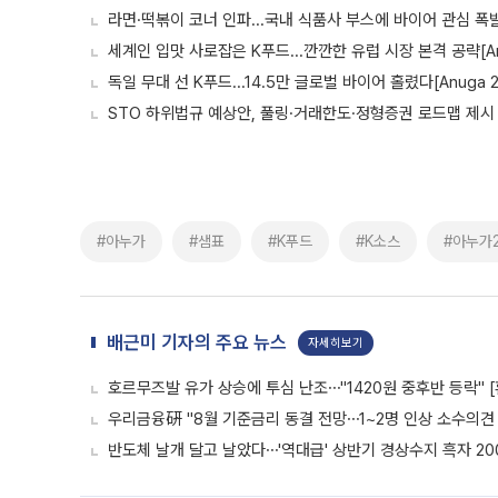
라면·떡볶이 코너 인파...국내 식품사 부스에 바이어 관심 폭발[
세계인 입맛 사로잡은 K푸드...깐깐한 유럽 시장 본격 공략[Anu
독일 무대 선 K푸드...14.5만 글로벌 바이어 홀렸다[Anuga 
STO 하위법규 예상안, 풀링·거래한도·정형증권 로드맵 제시
#아누가
#샘표
#K푸드
#K소스
#아누가2
배근미 기자의 주요 뉴스
자세히보기
호르무즈발 유가 상승에 투심 난조⋯"1420원 중후반 등락" 
우리금융硏 "8월 기준금리 동결 전망⋯1~2명 인상 소수의견 
반도체 날개 달고 날았다⋯'역대급' 상반기 경상수지 흑자 20