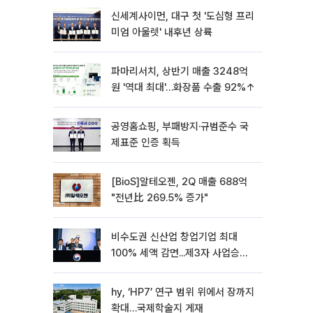
신세계사이먼, 대구 첫 '도심형 프리
미엄 아울렛' 내후년 상륙
파마리서치, 상반기 매출 3248억
원 '역대 최대'…화장품 수출 92%↑
공영홈쇼핑, 부패방지·규범준수 국
제표준 인증 획득
[BioS]알테오젠, 2Q 매출 688억
"전년比 269.5% 증가"
비수도권 신산업 창업기업 최대
100% 세액 감면...제3자 사업승계
특례 도입
hy, ‘HP7’ 연구 범위 위에서 장까지
확대…국제학술지 게재