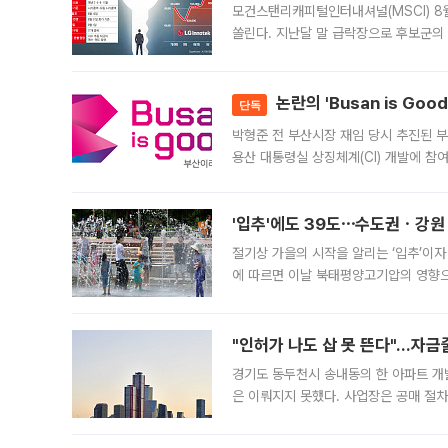
모건스탠리캐피털인터내셔널(MSCI) 8
쏠린다. 지난달 말 급락장으로 후보군의
가능성과 지수 추종 자금 유입 기대가 
논란의 'Busan is Go
단독
박형준 전 부산시장 재임 당시 추진된 부산
용산 대통령실 상징체계(CI) 개발에 참
도시브랜드 사업이 공개 이후 시민 공감
'입추'에도 39도⋯수도권ㆍ강원
절기상 가을의 시작을 알리는 ‘입추’이자
에 따르면 이날 북태평양고기압의 영향으
도, 낮 최고기온은 31~39도로, 전국
"인허가 나도 삽 못 뜬다"…자금
경기도 동두천시 송내동의 한 아파트 개
은 이뤄지지 못했다. 사업장은 공매 절차
3차 공매까지 진행됐으나 모두 유찰됐다.
후