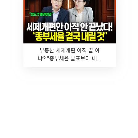
부동산 세제개편 아직 끝 아
냐? "종부세율 발표보다 내릴
것" 장기거주·양도세 전망 I 집
땅지성 I 김인만, 진미윤