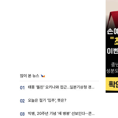
많이 본 뉴스
태풍 '돌핀' 오키나와 접근…일본기상청 경로 업데이트
01
오늘은 절기 '입추', 뜻은?
02
빅뱅, 20주년 기념 '새 뱅봉' 선보인다⋯콘서트 앞두고 팝업 개최
03