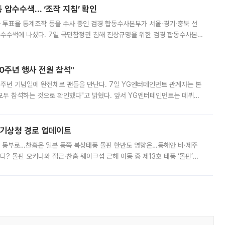
 압수수색… ‘조작 지침’ 확인
와 투표율 통계조작 등을 수사 중인 검경 합동수사본부가 서울·경기·충북 선
 압수수색에 나섰다. 7일 국민참정권 침해 진상규명을 위한 검경 합동수사본
추가 증거 확보를 위해 중앙선관위, 서울시·경기도·충청북도 선관위, 김포시
10주년 행사 전원 참석"
 10주년 기념일에 완전체로 팬들을 만난다. 7일 YG엔터테인먼트 관계자는 본
 모두 참석하는 것으로 확인했다"고 밝혔다. 앞서 YG엔터테인먼트는 데뷔
사 개최를 공지한 바 있다. 다만 장소를 '8일 오후 서울 모처'로 안내하며 정
본기상청 경로 업데이트
국 동부로…찬홈은 일본 동쪽 북상태풍 돌핀 한반도 영향은…동해안 비·제주
디? 돌핀 오키나와 접근·찬홈 웨이크섬 근해 이동 중 제13호 태풍 ‘돌핀’이
 아마미 지방에 접근하고 있다. 돌핀은 오키나와 부근을 지난 뒤 동중국해