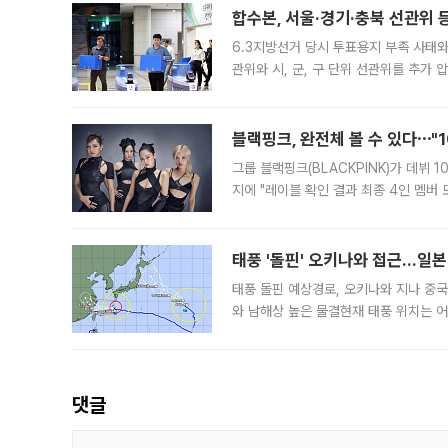
합수본, 서울·경기·충북 선관위 등
6.3지방선거 당시 투표용지 부족 사태
관위와 시, 군, 구 단위 선관위를 추가
부(김태훈 서울중앙지검 3차장검사)는 
블랙핑크, 완전체 볼 수 있다⋯"
그룹 블랙핑크(BLACKPINK)가 데뷔
지에 "레이블 확인 결과 최종 4인 멤버
10주년을 이틀 앞둔 6일 10주년 기념행
확한
태풍 '돌핀' 오키나와 접근…일
태풍 돌핀 예상경로, 오키나와 지나 중
와 남해상 높은 물결현재 태풍 위치는 어
강한 세력을 유지한 채 일본 오키나와와
댓글