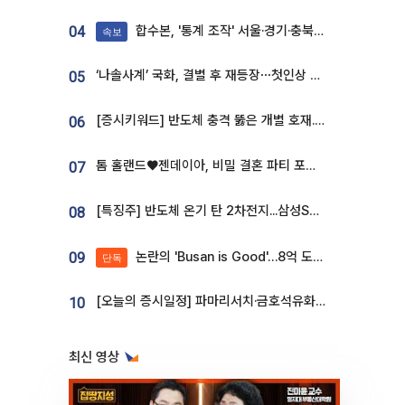
합수본, '통계 조작' 서울·경기·충북 선관위 등 추가 압수수색
04
속보
‘나솔사계’ 국화, 결별 후 재등장⋯첫인상 투표 휩쓸고 ‘인기녀’ 등극
05
[증시키워드] 반도체 충격 뚫은 개별 호재...포스코퓨처엠·에코프로·한화솔루션 '눈길'
06
톰 홀랜드♥젠데이아, 비밀 결혼 파티 포착⋯호텔 대관비만 9억
07
[특징주] 반도체 온기 탄 2차전지...삼성SDI, 장 초반 7% 넘게 껑충
08
논란의 'Busan is Good'…8억 도시브랜드, 용산 대통령실 CI 업체가 수행
09
단독
[오늘의 증시일정] 파마리서치·금호석유화학·코오롱인더·상상인증권 등
10
최신 영상