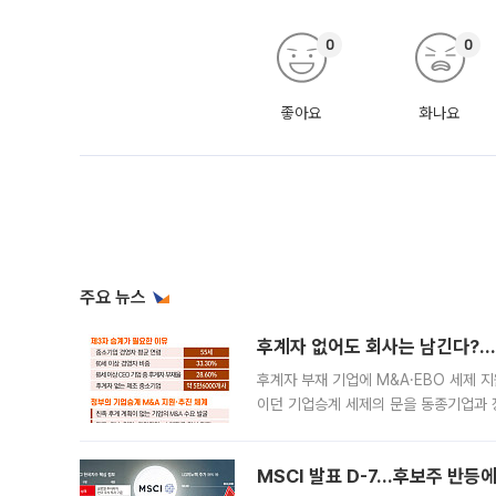
0
0
좋아요
화나요
주요 뉴스
후계자 없어도 회사는 남긴다?…‘
후계자 부재 기업에 M&A·EBO 세제 
이던 기업승계 세제의 문을 동종기업과 
대신 M&A나 임직원 인수(EBO)를 통
늘
MSCI 발표 D-7…후보주 반등