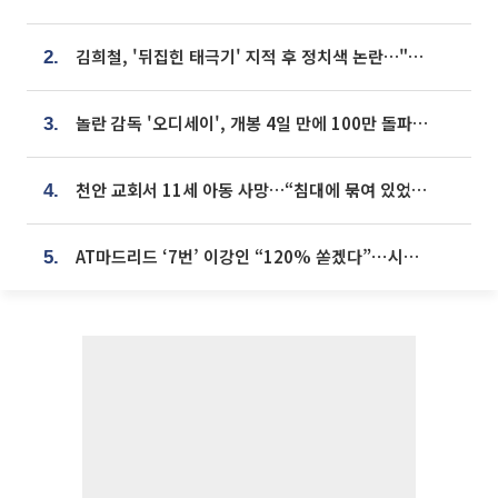
김희철, '뒤집힌 태극기' 지적 후 정치색 논란…"좌우 떠나 우리나라 국기"
2.
놀란 감독 '오디세이', 개봉 4일 만에 100만 돌파⋯'왕사남' 보다 빠르다
3.
천안 교회서 11세 아동 사망…“침대에 묶여 있었다” 진술 확보
4.
AT마드리드 ‘7번’ 이강인 “120% 쏟겠다”⋯시메오네 감독 “필요한 선수”
5.