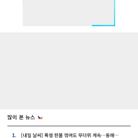
많이 본 뉴스
[내일 날씨] 폭염 한풀 꺾여도 무더위 계속⋯동해안 이틀 연속 비
1.