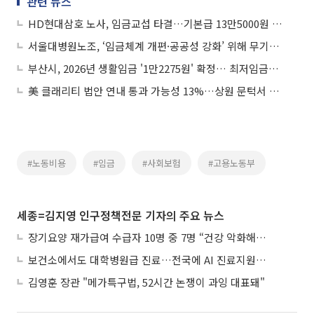
관련 뉴스
HD현대삼호 노사, 임금교섭 타결…기본급 13만5000원 인상
서울대병원노조, ‘임금체계 개편·공공성 강화’ 위해 무기한 파업 돌입
부산시, 2026년 생활임금 '1만2275원' 확정… 최저임금보다 월 40만원 더
美 클래리티 법안 연내 통과 가능성 13%…상원 문턱서 제동
#노동비용
#임금
#사회보험
#고용노동부
세종=김지영 인구정책전문 기자의 주요 뉴스
장기요양 재가급여 수급자 10명 중 7명 “건강 악화해도 집에서”
보건소에서도 대학병원급 진료…전국에 AI 진료지원도구 보급
김영훈 장관 "메가특구법, 52시간 논쟁이 과잉 대표돼"