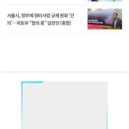
서울시, 정부에 정비사업 규제 완화 '건
의'⋯국토부 "협의 중" 입장만 [종합]