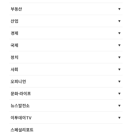
부동산
산업
경제
국제
정치
사회
오피니언
문화·라이프
뉴스발전소
이투데이TV
스페셜리포트