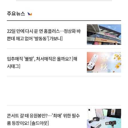
주요뉴스
22일 만에 다시 문 연 홈플러스…정상화 바
쁜데 재고 없어 ‘발동동’[가보니]
입추매직 '불발', 처서매직은 올까요? [해
시태그]
콘서트 갈 때 응원봉만?⋯'최애' 위한 필수
품 등장이오! [솔드아웃]