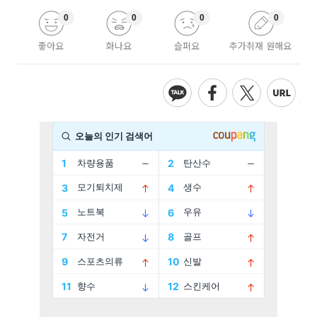
0
0
0
0
좋아요
화나요
슬퍼요
추가취재 원해요