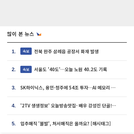
많이 본 뉴스
전북 완주 삼례읍 공장서 화재 발생
속보
1.
서울도 '40도'…오늘 노원 40.2도 기록
속보
2.
SK하이닉스, 용인·청주에 54조 투자…AI 메모리 생산기지 키운다
3.
'2TV 생생정보' 오늘방송맛집- 배우 강성진 단골! 쌀국수ㆍ푸팟퐁 커리 맛집 '블○○○'
4.
입추매직 '불발', 처서매직은 올까요? [해시태그]
5.