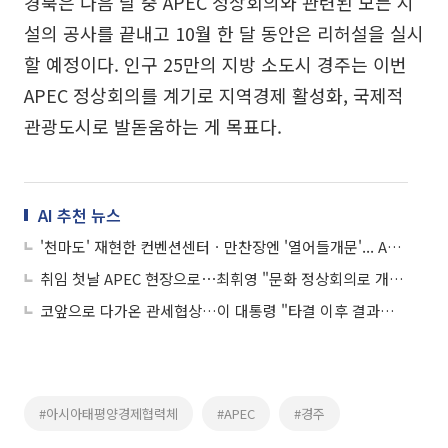
경북은 다음 달 중 APEC 정상회의와 관련된 모든 시
설의 공사를 끝내고 10월 한 달 동안은 리허설을 실시
할 예정이다. 인구 25만의 지방 소도시 경주는 이번
APEC 정상회의를 계기로 지역경제 활성화, 국제적
관광도시로 발돋움하는 게 목표다.
AI 추천 뉴스
'천마도' 재현한 컨벤션센터ㆍ만찬장엔 '열어들개문'... APEC 정상회의 준비 순항
취임 첫날 APEC 현장으로⋯최휘영 "문화 정상회의로 개최될 수 있도록"
코앞으로 다가온 관세협상…이 대통령 "타결 이후 결과로 보여드려야"
#아시아태평양경제협력체
#APEC
#경주