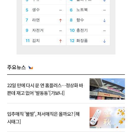
주요뉴스
22일 만에 다시 문 연 홈플러스…정상화 바
쁜데 재고 없어 ‘발동동’[가보니]
입추매직 '불발', 처서매직은 올까요? [해
시태그]