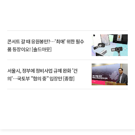
콘서트 갈 때 응원봉만?⋯'최애' 위한 필수
품 등장이오! [솔드아웃]
서울시, 정부에 정비사업 규제 완화 '건
의'⋯국토부 "협의 중" 입장만 [종합]