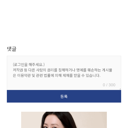
댓글
0 / 300