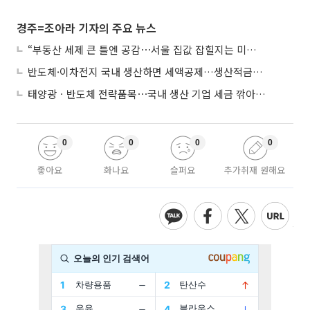
경주=조아라 기자의 주요 뉴스
“부동산 세제 큰 틀엔 공감⋯서울 집값 잡힐지는 미지수”
반도체·이차전지 국내 생산하면 세액공제…생산적금융 ISA 신설
태양광ㆍ반도체 전략품목⋯국내 생산 기업 세금 깎아준다
0
0
0
0
좋아요
화나요
슬퍼요
추가취재 원해요