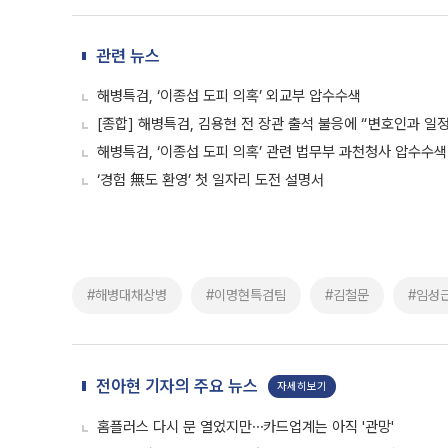
관련 뉴스
해병특검, ‘이종섭 도피 의혹’ 외교부 압수수색
[종합] 해병특검, 김용현 전 장관 출석 불응에 “변호인과 일정
해병특검, ‘이종섭 도피 의혹’ 관련 법무부 과천청사 압수수색
‘경험 無도 환영’ 첫 일자리 도전 설명서
#해병대채상병
#이명현특검팀
#김철문
#임성
전아현 기자의 주요 뉴스
자세히보기
홈플러스 다시 문 열었지만⋯카드업계는 아직 '관망'