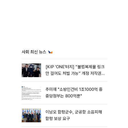
사회 최신 뉴스
[K·IP ‘ONE’터치] “불법복제물 링크
만 걸어도 처벌 가능” 개정 저작권
법 어떻게 바뀌었나
추미애 "소방인건비 1조1000억 중
중앙정부는 800억뿐"
이남오 함평군수, 군공항 소음피해
함평 보상 요구