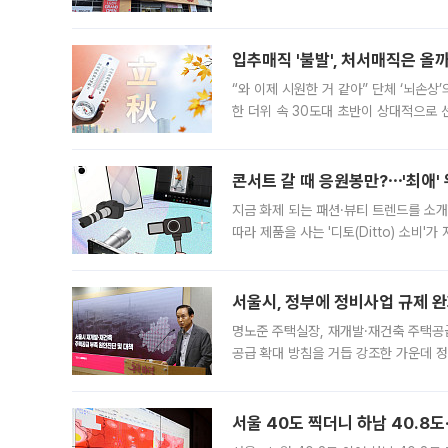
우유, 과일 같은 신선식품이 차근차근 자
입추매직 '불발', 처서매직은 올
“와 이제 시원한 거 같아” 단체 ‘뇌손상
한 더위 속 30도대 초반이 상대적으로
지역에 있었습니다. 7월 말에는 서풍과
콘서트 갈 때 응원봉만?⋯'최애'
지금 화제 되는 패션·뷰티 트렌드를 소개
따라 제품을 사는 '디토(Ditto) 소비
어디일까요? 아이돌 콘서트 시작을 기다
서울시, 정부에 정비사업 규제 완화
명노준 주택실장, 재개발·재건축 주택공
공급 확대 방침을 거듭 강조한 가운데 정
면 반박하고 나섰다. 명노준 서울시 주택
서울 40도 찍더니 하남 40.8도