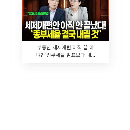
부동산 세제개편 아직 끝 아
냐? "종부세율 발표보다 내릴
것" 장기거주·양도세 전망 I 집
땅지성 I 김인만, 진미윤