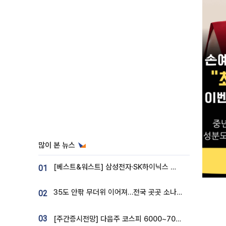
많이 본 뉴스
[베스트&워스트] 삼성전자·SK하이닉스 밀린 한 주…상상인증권은 85% 급등
01
35도 안팎 무더위 이어져…전국 곳곳 소나기 [오늘 날씨]
02
03
[주간증시전망] 다음주 코스피 6000~7000⋯“外人 수급은 정책이 변수”