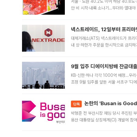
서울ㆍ노원 40.2도 이어 하남 40.8도
안 비 시작·내륙 소나기…무더위·열대야 
에서도 40도를 웃도는 기온이 관측됐다
의 극심한
넥스트레이드, 12일부터 프리마
대체거래소(ATS) 넥스트레이드가 프리
내 상·하한가 주문을 한시적으로 금지하
가 체결 사례와 관련해 설명자료를 내고
9월 입주 디에이치방배 잔금대출
KB·신한·하나 각각 1000억 배정…우
조정 9월 입주를 앞둔 서울 서초구 ‘디
은행과 NH농협은행도 대출 취급을 검토
민은행
논란의 'Busan is Go
단독
박형준 전 부산시장 재임 당시 추진된 부산
용산 대통령실 상징체계(CI) 개발에 참
도시브랜드 사업이 공개 이후 시민 공감