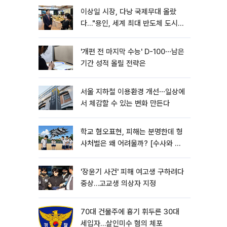
이상일 시장, 다낭 국제무대 올랐
다…"용인, 세계 최대 반도체 도시
된다"
'개편 전 마지막 수능' D-100⋯남은
기간 성적 올릴 전략은
서울 지하철 이용환경 개선⋯일상에
서 체감할 수 있는 변화 만든다
학교 혐오표현, 피해는 분명한데 형
사처벌은 왜 어려울까? [수사와 재
판]
'장윤기 사건' 피해 여고생 구하려다
중상…고교생 의상자 지정
70대 건물주에 흉기 휘두른 30대
세입자…살인미수 혐의 체포