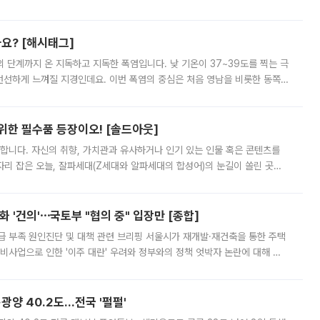
리를 잡기 시작했지만, 매장 곳곳엔 여전히 텅 빈 매대가 먼저 눈에 들어왔
까요? [해시태그]
’의 단계까지 온 지독하고 지독한 폭염입니다. 낮 기온이 37~39도를 찍는 극
 선선하게 느껴질 지경인데요. 이번 폭염의 중심은 처음 영남을 비롯한 동쪽
 북서풍이 산맥을 넘어 영남 쪽으로 내려오면서 뜨겁고 건조해졌는데요.
 위한 필수품 등장이오! [솔드아웃]
합니다. 자신의 취향, 가치관과 유사하거나 인기 있는 인물 혹은 콘텐츠를
'가 자리 잡은 오늘, 잘파세대(Z세대와 알파세대의 합성어)의 눈길이 쏠린 곳은
리는 공연장. 응원봉만큼이나 눈에 띄는 게 있습니다. 공연이 시작되기
 '건의'⋯국토부 "협의 중" 입장만 [종합]
급 부족 원인진단 및 대책 관련 브리핑 서울시가 재개발·재건축을 통한 주택
비사업으로 인한 '이주 대란' 우려와 정부와의 정책 엇박자 논란에 대해 정
실장은 2031년까지 31만 가구 착공 목표에 차질이 없다는 입장이나,
·광양 40.2도…전국 '펄펄'