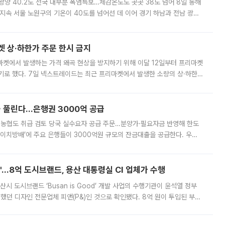
·광양 40.2도 전국 대부분 폭염특보…체감온도도 곳곳 38도 넘어 8일 동해
지속 서울 노원구의 기온이 40도를 넘어선 데 이어 경기 하남과 전남 광양
. 전국 대부분 지역에 폭염특보가 내려진 가운데 곳곳에서 39~40도 안팎
켓 상·하한가 주문 한시 금지
마켓에서 발생하는 가격 왜곡 현상을 방지하기 위해 이달 12일부터 프리마켓
기로 했다. 7일 넥스트레이드는 최근 프리마켓에서 발생한 소량의 상·하한
, 주문 오류로 인한 가격 급등락을 최소화하기 위한 비상 대응방안을 발표
 풀린다…은행권 3000억 공급
리·농협도 취급 검토 당국 실수요자 공급 주문…분양가·필요자금 반영해 한도
에이치방배’에 주요 은행들이 3000억원 규모의 잔금대출을 공급한다. 우리
하고 있어 향후 공급 규모가 늘어날 전망이다. 7일 금융권에 따르면 KB국
od'…8억 도시브랜드, 용산 대통령실 CI 업체가 수행
시 도시브랜드 ‘Busan is Good’ 개발 사업의 수행기관이 윤석열 정부
여했던 디자인 전문업체 피앤(P&)인 것으로 확인됐다. 8억 원이 투입된 부산
 부족과 디자인 정체성 논란에 휩싸였던 만큼, 사업 선정 과정과 결과물에