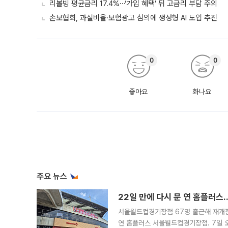
리볼빙 평균금리 17.4%⋯‘가입 혜택’ 뒤 고금리 부담 주의
손보협회, 과실비율·보험광고 심의에 생성형 AI 도입 추진
0
0
좋아요
화나요
주요 뉴스
22일 만에 다시 문 연 홈플러스
서울월드컵경기장점 67명 출근해 재개점 
연 홈플러스 서울월드컵경기장점. 7일 