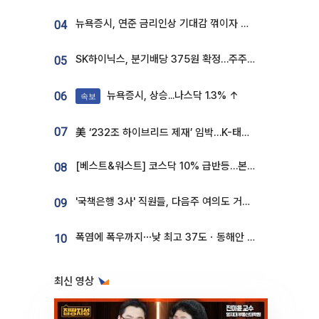
뉴욕증시, 연준 금리인상 기대감 꺾이자 상승...S&P500 사상 최고치 [종합]
04
SK하이닉스, 분기배당 375원 확정…주주환원책 9월로 앞당겨 발표
05
뉴욕증시, 상승...나스닥 1.3% ↑
06
속보
07
美 ‘232조 하이브리드 제재’ 임박…K-태양광, 불확실성 털고 날개 다나
[베스트&워스트] 코스닥 10% 급반등…본느, 최대주주 변경 기대에 270% 폭등
08
'국책은행 3사' 직원들, 다음주 여의도 거리 나서는 까닭은
09
폭염에 폭우까지⋯낮 최고 37도ㆍ동해안 강한 비 [날씨]
10
최신 영상