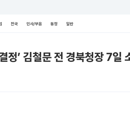
업
전국
인사/부음
동정
일반
결정’ 김철문 전 경북청장 7일 