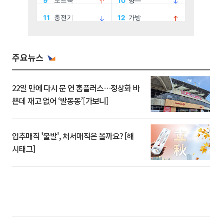
주요뉴스
22일 만에 다시 문 연 홈플러스…정상화 바
쁜데 재고 없어 ‘발동동’[가보니]
입추매직 '불발', 처서매직은 올까요? [해
시태그]