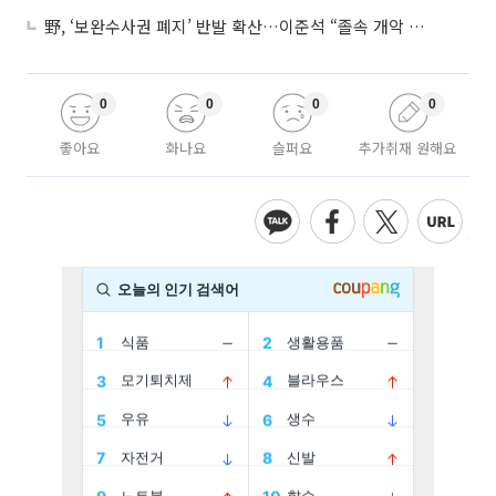
野, ‘보완수사권 폐지’ 반발 확산…이준석 “졸속 개악 입법”
0
0
0
0
좋아요
화나요
슬퍼요
추가취재 원해요