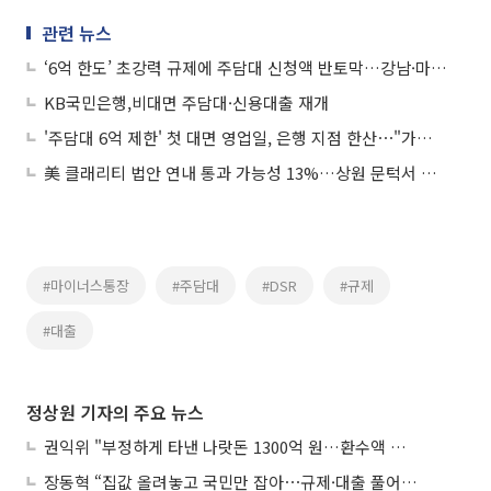
관련 뉴스
‘6억 한도’ 초강력 규제에 주담대 신청액 반토막…강남·마용성 직격탄
KB국민은행,비대면 주담대·신용대출 재개
'주담대 6억 제한' 첫 대면 영업일, 은행 지점 한산⋯"가계약도 대출 가능한가요"
美 클래리티 법안 연내 통과 가능성 13%…상원 문턱서 제동
#마이너스통장
#주담대
#DSR
#규제
#대출
정상원 기자의 주요 뉴스
권익위 "부정하게 타낸 나랏돈 1300억 원…환수액 역대 최대"
장동혁 “집값 올려놓고 국민만 잡아⋯규제·대출 풀어야”