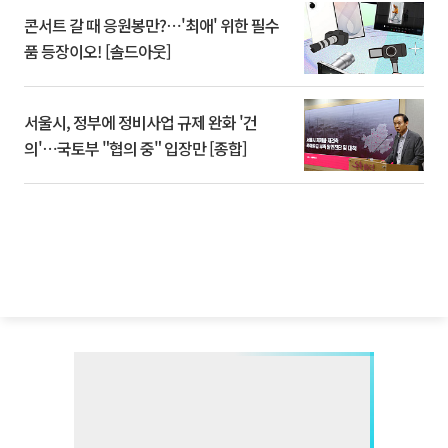
콘서트 갈 때 응원봉만?⋯'최애' 위한 필수
품 등장이오! [솔드아웃]
서울시, 정부에 정비사업 규제 완화 '건
의'⋯국토부 "협의 중" 입장만 [종합]