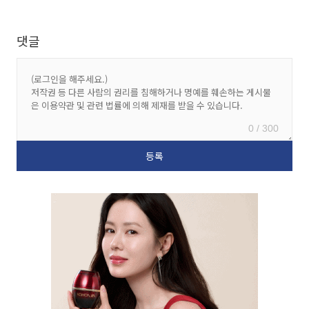
댓글
0 / 300