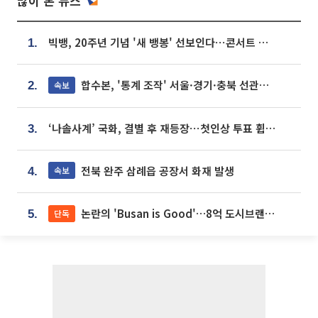
많이 본 뉴스
빅뱅, 20주년 기념 '새 뱅봉' 선보인다⋯콘서트 앞두고 팝업 개최
1.
합수본, '통계 조작' 서울·경기·충북 선관위 등 추가 압수수색
속보
2.
‘나솔사계’ 국화, 결별 후 재등장⋯첫인상 투표 휩쓸고 ‘인기녀’ 등극
3.
전북 완주 삼례읍 공장서 화재 발생
속보
4.
논란의 'Busan is Good'…8억 도시브랜드, 용산 대통령실 CI 업체가 수행
단독
5.