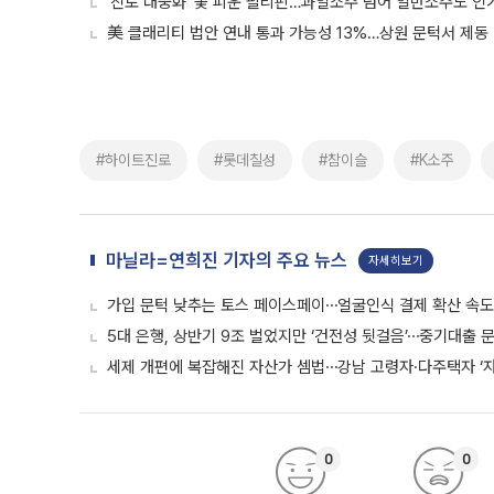
‘진로 대중화’ 꽃 피운 필리핀…과일소주 넘어 일반소주도 인기
美 클래리티 법안 연내 통과 가능성 13%…상원 문턱서 제동
#하이트진로
#롯데칠성
#참이슬
#K소주
마닐라=연희진 기자의 주요 뉴스
자세히보기
가입 문턱 낮추는 토스 페이스페이⋯얼굴인식 결제 확산 속
5대 은행, 상반기 9조 벌었지만 ‘건전성 뒷걸음’⋯중기대출 문
세제 개편에 복잡해진 자산가 셈법⋯강남 고령자·다주택자 ‘
0
0