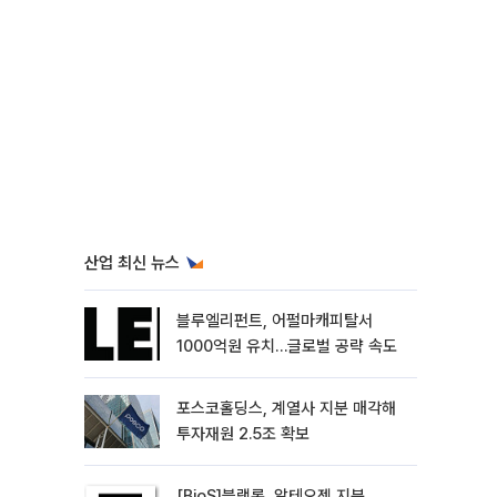
산업 최신 뉴스
블루엘리펀트, 어펄마캐피탈서
1000억원 유치…글로벌 공략 속도
포스코홀딩스, 계열사 지분 매각해
투자재원 2.5조 확보
[BioS]블랙록, 알테오젠 지분