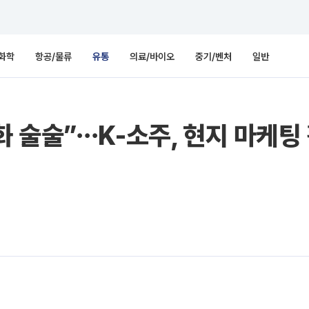
화학
항공/물류
유통
의료/바이오
중기/벤처
일반
 술술”⋯K-소주, 현지 마케팅