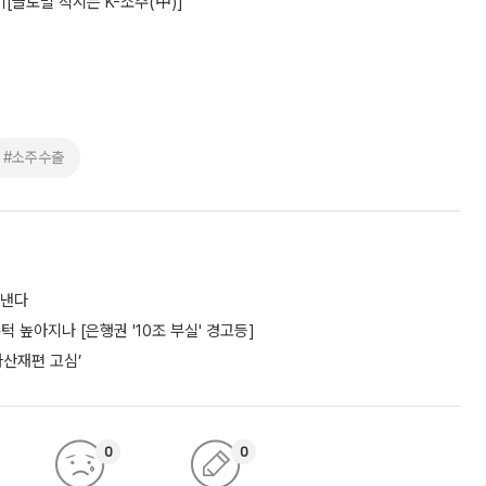
[글로벌 적시는 K-소주(中)]
#소주수출
도낸다
턱 높아지나 [은행권 '10조 부실' 경고등]
자산재편 고심’
0
0