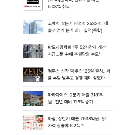
5.03% 취득
코웨이, 2분기 영업익 2532억...매
출·영업익 분기 최대 실적(종합)
반도체공학회 "주 52시간제 개선
시급…美·中에 추월당할 수도"
컴투스 신작 ‘제우스’ 26일 출시…과
금 부담 낮추고 경쟁 재미 살렸다
파라다이스, 2분기 매출 3181억
원…전년 대비 11.8% 증가
하림, 상반기 매출 7538억원…닭
가격 상승에 6.2%↑