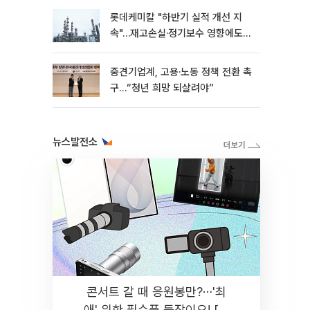
롯데케미칼 "하반기 실적 개선 지
속"…재고손실·정기보수 영향에도
흑자 유지
중견기업계, 고용·노동 정책 전환 촉
구…“청년 희망 되살려야”
뉴스발전소
콘서트 갈 때 응원봉만?⋯'최
애' 위한 필수품 등장이오! [솔