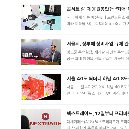
콘서트 갈 때 응원봉만?⋯'최애'
지금 화제 되는 패션·뷰티 트렌드를 소개
따라 제품을 사는 '디토(Ditto) 소비
어디일까요? 아이돌 콘서트 시작을 기다
서울시, 정부에 정비사업 규제 완화
명노준 주택실장, 재개발·재건축 주택공
공급 확대 방침을 거듭 강조한 가운데 정
면 반박하고 나섰다. 명노준 서울시 주택
서울 40도 찍더니 하남 40.8도
서울ㆍ노원 40.2도 이어 하남 40.8도
안 비 시작·내륙 소나기…무더위·열대야 
에서도 40도를 웃도는 기온이 관측됐다
의 극심한
넥스트레이드, 12일부터 프리마
대체거래소(ATS) 넥스트레이드가 프리
내 상·하한가 주문을 한시적으로 금지하