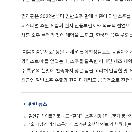
필리핀은 2022년부터 일반소주 판매 비중이 과일소주를
페스티벌 후원과 함께 현지 인플루언서와 적극적 협업으로
차츰 소주 본연의 맛에 매력을 느끼고, 한국의 음주 문화를
‘처음처럼’, ‘새로’ 등을 내세운 롯데칠성음료도 동남아에
팝업스토어’를 열었는데, 소주를 활용한 칵테일 제조 체험
주 특유의 쓴맛에 친숙하지 않은 점을 고려해 달콤한 맛과
최근엔 일반소주 수출과 현지 마케팅도 공격적으로 진행 
관련 뉴스
김인규 하이트진로 대표 “필리핀 소주 시장 1위…‘문화 동반자’
“술 게임엔 역시 초록병!”...필리핀 술부심 ‘진로’가 채웠다(르