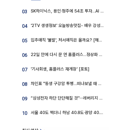
SK하이닉스, 용인·청주에 54조 투자…AI 메모리 생산기지 키운다
03
'2TV 생생정보' 오늘방송맛집- 배우 강성진 단골! 쌀국수ㆍ푸팟퐁 커리 맛집 '블○○○'
04
입추매직 '불발', 처서매직은 올까요? [해시태그]
05
22일 만에 다시 문 연 홈플러스…정상화 바쁜데 재고 없어 ‘발동동’[가보니]
06
'기사회생, 홈플러스 재개장' [포토]
07
차인표 "동생 구강암 투병…떠나보낼 때 가장 힘들었다”
08
“삼성전자 하단 단단해질 것”⋯레버리지 규제에 쏠림 완화 [찐코노미]
09
서울 40도 찍더니 하남 40.8도·광양 40.2도…전국 '펄펄'
10