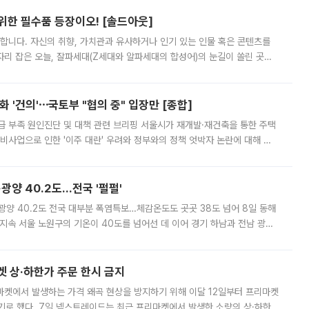
 위한 필수품 등장이오! [솔드아웃]
합니다. 자신의 취향, 가치관과 유사하거나 인기 있는 인물 혹은 콘텐츠를
'가 자리 잡은 오늘, 잘파세대(Z세대와 알파세대의 합성어)의 눈길이 쏠린 곳은
리는 공연장. 응원봉만큼이나 눈에 띄는 게 있습니다. 공연이 시작되기
 '건의'⋯국토부 "협의 중" 입장만 [종합]
급 부족 원인진단 및 대책 관련 브리핑 서울시가 재개발·재건축을 통한 주택
비사업으로 인한 '이주 대란' 우려와 정부와의 정책 엇박자 논란에 대해 정
실장은 2031년까지 31만 가구 착공 목표에 차질이 없다는 입장이나,
·광양 40.2도…전국 '펄펄'
·광양 40.2도 전국 대부분 폭염특보…체감온도도 곳곳 38도 넘어 8일 동해
지속 서울 노원구의 기온이 40도를 넘어선 데 이어 경기 하남과 전남 광양
. 전국 대부분 지역에 폭염특보가 내려진 가운데 곳곳에서 39~40도 안팎
켓 상·하한가 주문 한시 금지
마켓에서 발생하는 가격 왜곡 현상을 방지하기 위해 이달 12일부터 프리마켓
기로 했다. 7일 넥스트레이드는 최근 프리마켓에서 발생한 소량의 상·하한