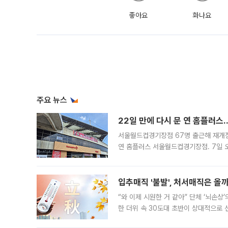
좋아요
화나요
주요 뉴스
22일 만에 다시 문 연 홈플러스
서울월드컵경기장점 67명 출근해 재개점 
연 홈플러스 서울월드컵경기장점. 7일 
우유, 과일 같은 신선식품이 차근차근 자
입추매직 '불발', 처서매직은 올
“와 이제 시원한 거 같아” 단체 ‘뇌손상
한 더위 속 30도대 초반이 상대적으로
지역에 있었습니다. 7월 말에는 서풍과