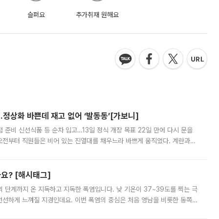
슬퍼요
추가취재 원해요
…정상화 바쁜데 재고 없어 ‘발동동’[가보니]
준비 신선식품 등 순차 입고…13일 정식 개장 목표 22일 만에 다시 문을
오전부터 직원들은 비어 있는 진열대를 채우느라 바쁘게 움직였다. 계란과
리를 잡기 시작했지만, 매장 곳곳엔 여전히 텅 빈 매대가 먼저 눈에 들어왔
까요? [해시태그]
’의 단계까지 온 지독하고 지독한 폭염입니다. 낮 기온이 37~39도를 찍는 극
 선선하게 느껴질 지경인데요. 이번 폭염의 중심은 처음 영남을 비롯한 동쪽
 북서풍이 산맥을 넘어 영남 쪽으로 내려오면서 뜨겁고 건조해졌는데요.