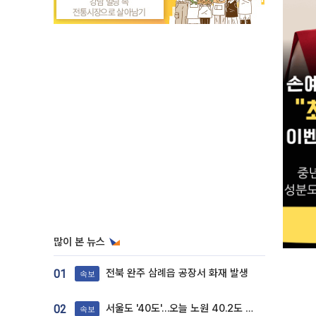
많이 본 뉴스
전북 완주 삼례읍 공장서 화재 발생
01
속보
서울도 '40도'…오늘 노원 40.2도 기록
02
속보