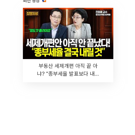
최신 영상
부동산 세제개편 아직 끝 아
냐? "종부세율 발표보다 내릴
것" 장기거주·양도세 전망 I 집
땅지성 I 김인만, 진미윤