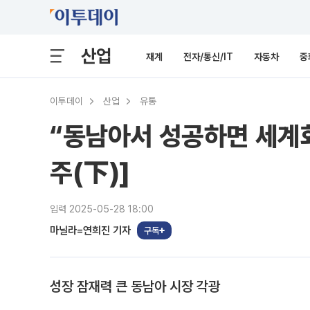
산업
재계
전자/통신/IT
자동차
중
이투데이
산업
유통
“동남아서 성공하면 세계화
주(下)]
입력 2025-05-28 18:00
마닐라=연희진 기자
구독
성장 잠재력 큰 동남아 시장 각광