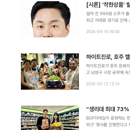
[시론] ‘착한상품’
얼마 전 990원 소주가 
최근 어려운 경기로 인해 
비시장 전체에서 자연스레 가성비 상품에
2026-04-16 06:00
을 기반으로 한 소주 기업
하이트진로, 호주 멜
하이트진로가 호주 문화의 
고 남반구 시장 공략에 속
은 현지인들이 진로(JINRO
2026-03-12 15:16
이트진로에 따르면 회사는
“생리대 최대 73%
BGF리테일이 운영하는 편
위크’ 행사를 진행한다고 19일 밝혔다. CU는 쟁여위크를 통해 