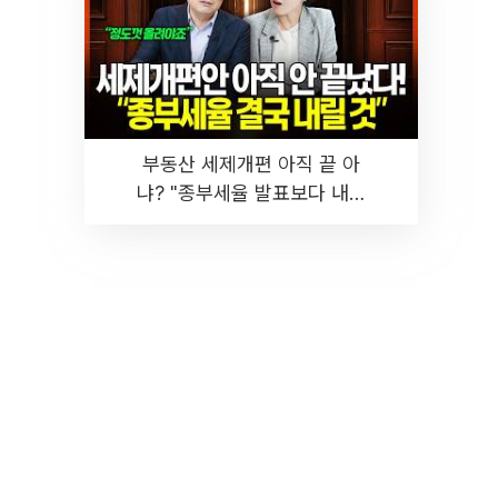
부동산 세제개편 아직 끝 아
냐? "종부세율 발표보다 내릴
것" 장기거주·양도세 전망 I 집
땅지성 I 김인만, 진미윤