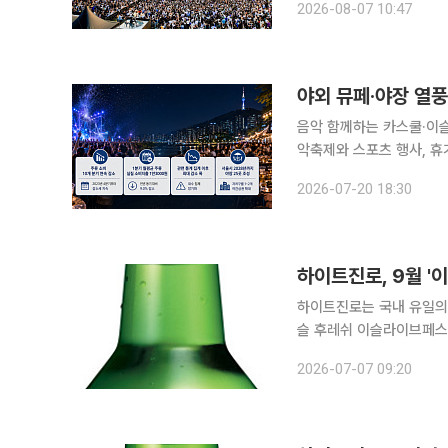
2026-08-07 10:47
2년 만에 열
야외 뮤페·야장 열풍
음악 함께하는 카스쿨·이슬
악축제와 스포츠 행사, 휴
등 기대감이 커지고 있다
2026-07-20 18:30
마케팅을 통해 소비자 접
하이트진로, 9월 
하이트진로는 국내 유일의
슬 후레쉬 이슬라이브페스티벌 에디션'
브랜드를 앞세운 뮤직페스티
2026-07-07 09:20
리며 오는 9월 12일 인