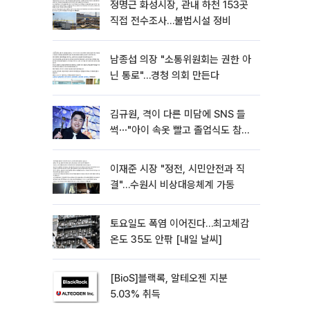
정명근 화성시장, 관내 하천 153곳
직접 전수조사…불법시설 정비
남종섭 의장 "소통위원회는 권한 아
닌 통로"…경청 의회 만든다
김규원, 격이 다른 미담에 SNS 들
썩⋯"아이 속옷 빨고 졸업식도 참
석"
이재준 시장 "정전, 시민안전과 직
결"…수원시 비상대응체계 가동
토요일도 폭염 이어진다…최고체감
온도 35도 안팎 [내일 날씨]
[BioS]블랙록, 알테오젠 지분
5.03% 취득