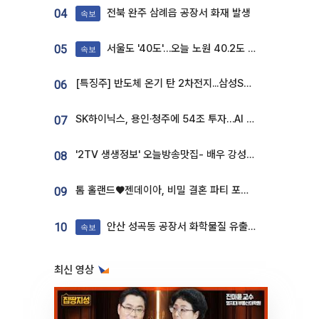
전북 완주 삼례읍 공장서 화재 발생
04
속보
서울도 '40도'…오늘 노원 40.2도 기록
05
속보
[특징주] 반도체 온기 탄 2차전지...삼성SDI, 장 초반 7% 넘게 껑충
06
SK하이닉스, 용인·청주에 54조 투자…AI 메모리 생산기지 키운다
07
'2TV 생생정보' 오늘방송맛집- 배우 강성진 단골! 쌀국수ㆍ푸팟퐁 커리 맛집 '블○○○'
08
톰 홀랜드♥젠데이아, 비밀 결혼 파티 포착⋯호텔 대관비만 9억
09
안산 성곡동 공장서 화학물질 유출 사고 발생
10
속보
최신 영상