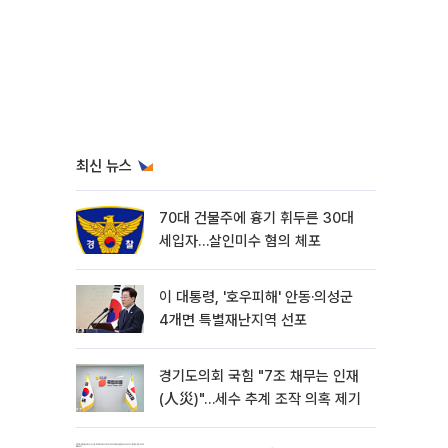
최신 뉴스
70대 건물주에 흉기 휘두른 30대
세입자…살인미수 혐의 체포
이 대통령, '호우피해' 안동·의성군
4개면 특별재난지역 선포
경기도의회 국힘 "7조 채무는 인재
(人災)"…세수 추계 조작 의혹 제기