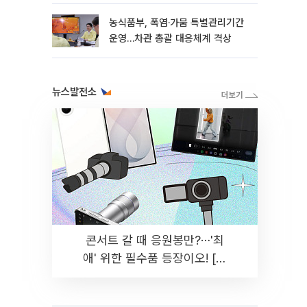
농식품부, 폭염·가뭄 특별관리기간
운영…차관 총괄 대응체계 격상
뉴스발전소
콘서트 갈 때 응원봉만?⋯'최
애' 위한 필수품 등장이오! [솔
드아웃]