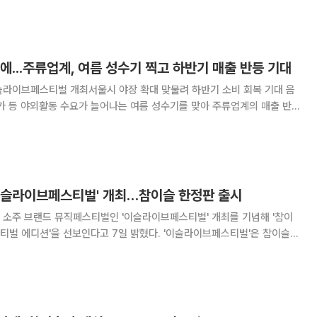
린다. 올해 행사는 관람객 대중교통 접근
에...주류업계, 여름 성수기 찍고 하반기 매출 반등 기대
라이브페스티벌 개최서울시 야장 확대 맞물려 하반기 소비 회복 기대 음
가 등 야외활동 수요가 늘어나는 여름 성수기를 맞아 주류업계의 매출 반
. 오비맥주와 하이트진로, 롯데칠성음료 등은 자체 뮤직페스티벌과 스포츠
점을 넓히면서 서울시가 추진하는 야간상권 활성화에
'이슬라이브페스티벌' 개최…참이슬 한정판 출시
 소주 브랜드 뮤직페스티벌인 '이슬라이브페스티벌' 개최를 기념해 '참이
을 선보인다고 7일 밝혔다. '이슬라이브페스티벌'은 참이슬
벌로 2018년 처음 시작됐다. 올해 행사는 2024년에 이어 2년 만에 열
천 송도달빛축제공원에서 개최된다. 공연과