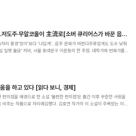
과일, 생리용품, 아이스크림 등 약 30종의 주요 행사 상품을 대상으로 할인·
 판매를 진행한다. 이번 쟁여위크에서 가장 혜택이
저무는 ‘독주’ 시대…저도주·무알코올이 主流로[소버 큐리어스가 바꾼 음주문화]
자리 풍경‘많이’보다 ‘나답게’...음주 문화가 바뀐다주류업계도 도수 낮춰
라” 식의 목소리는 들리지 않았다. 같은 테이블에서도 소주ㆍ맥주와 함께
채우거나 곳곳엔 무알코올 맥주를 먹는
움을 하고 있다 [읽다 보니, 경제]
 편의점을 배경으로 한 소설 '불편한 편의점'은 출간 이후 꾸준한 사랑을
을 비추는 작품으로 자리매김했다. 김호연 작가의 이 소설이 주목받는 이유
때문만은 아니다. 이 작품은 모든 것이 편리함과 효율로 환산되는 시대 속
온 삶의 가치를 비춰내며, 잊고 지냈던 관