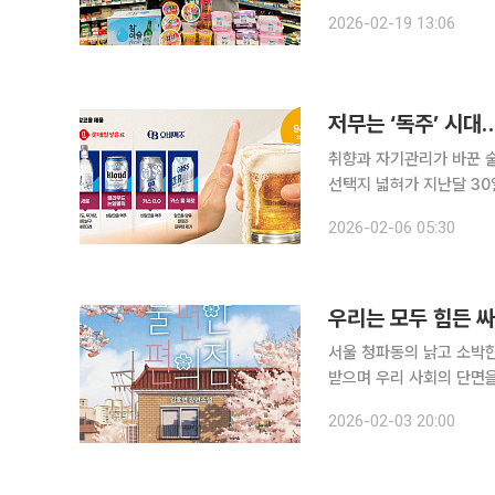
수요가 높은 라면, 소주, 
2026-02-19 13:06
특가
취향과 자기관리가 바꾼 술
선택지 넓혀가 지난달 30일 일명 불금' 저녁, 서울 동대문구 이문동의 한 주점. 대학가와 번화가를
가득 메웠던 “부어라 마셔
2026-02-06 05:30
콜라, 사이다로 술잔을 
우리는 모두 힘든 싸
서울 청파동의 낡고 소박한
받으며 우리 사회의 단면
는 단순히 따뜻한 이야기 
2026-02-03 20:00
에서 우리가 무심히 지나쳐