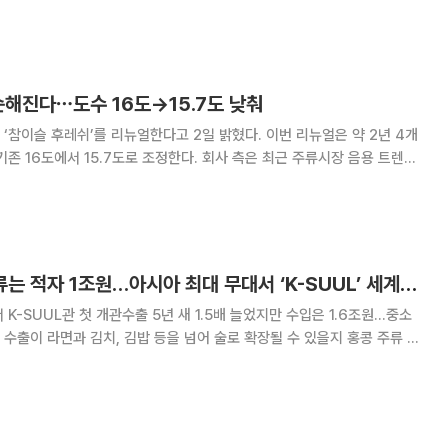
최고경영자(CEO)가 방한하면서 국내 주류업계가 이른바 ‘테이블 마케팅’
다. 5일 입국하는 젠슨 황 CEO가 국내
순해진다⋯도수 16도→15.7도 낮춰
후레쉬’를 리뉴얼한다고 2일 밝혔다. 이번 리뉴얼은 약 2년 4개
기존 16도에서 15.7도로 조정한다. 회사 측은 최근 주류시장 음용 트렌드
행한다고 설명했다. 참이슬은 1998년 출시 이후 올해 5
mL 기준)이 판매됐고, 이는
K푸드 확산에도 주류는 적자 1조원…아시아 최대 무대서 ‘K-SUUL’ 세계화 승부
K-SUUL관 첫 개관수출 5년 새 1.5배 늘었지만 수입은 1.6조원…중소
다. 우리 술의 해외 시장은 아직 출발선에 가깝다. 주류 수출액은 꾸준히
히 수출의 3배를 웃돌고, 무