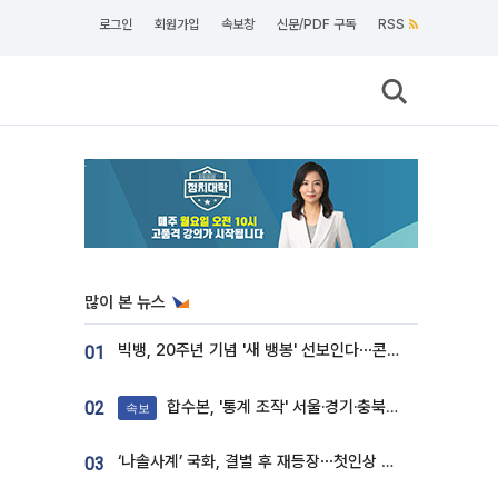
로그인
회원가입
속보창
신문/PDF 구독
RSS
많이 본 뉴스
빅뱅, 20주년 기념 '새 뱅봉' 선보인다⋯콘서트 앞두고 팝업 개최
01
합수본, '통계 조작' 서울·경기·충북 선관위 등 추가 압수수색
02
속보
‘나솔사계’ 국화, 결별 후 재등장⋯첫인상 투표 휩쓸고 ‘인기녀’ 등극
03