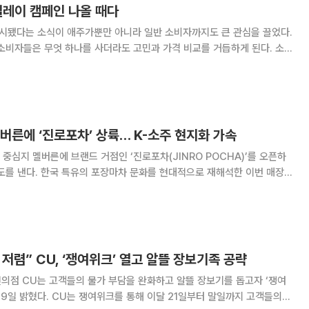
 릴레이 캠페인 나올 때다
출시됐다는 소식이 애주가뿐만 아니라 일반 소비자까지도 큰 관심을 끌었다.
소비자들은 무엇 하나를 사더라도 고민과 가격 비교를 거듭하게 된다. 소
 대한 갈증이 커지고 있다. ‘착한소주’ 990원 제품은 충청
인 선양소주가 990만 병 한정 수량으
버른에 ‘진로포차’ 상륙… K-소주 현지화 가속
중심지 멜버른에 브랜드 거점인 ‘진로포차(JINRO POCHA)’를 오픈하
도를 낸다. 한국 특유의 포장마차 문화를 현대적으로 재해석한 이번 매장
) 브랜드를 상시 체험할 수 있는 랜드마크로 운영될 예정이다. 12일 하
 글로벌 식음료 트렌드에 민감한 멜버
 저렴” CU, ‘쟁여위크’ 열고 알뜰 장보기족 공략
의점 CU는 고객들의 물가 부담을 완화하고 알뜰 장보기를 돕고자 ‘쟁여
이달 21일부터 말일까지 고객들의