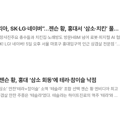
이고 있다.
[종합2보] “Go 코리아, SK·LG·네이버”…젠슨 황, 홍대서 ‘삼소·치킨’ 풀코스
 장사진주요 총수들과 치킨집·노래방도 방문HBM 넘어 로봇·피지컬 AI 협
디아 최고경영자(CEO)가 최태원 SK그룹 회장, 구광모 LG그룹 회장, 이
건배사를 외쳤다. 황
젠슨 황, 홍대 ‘삼소 회동’에 테라·참이슬 낙점
만찬‘테라+참이슬’ 소맥 ‘테슬라’ 조합 선택 젠슨 황 엔비디아 최고
삽겹살 만찬 주종은 '테슬라'였다. 테슬라는 하이트진로의 맥주 '테라'와 같
 혼합한 소맥(소주+맥주)의 합성어로, 한국 직장인들이 즐겨 마시는 회식주
 서울 홍대 거리에 시가총액