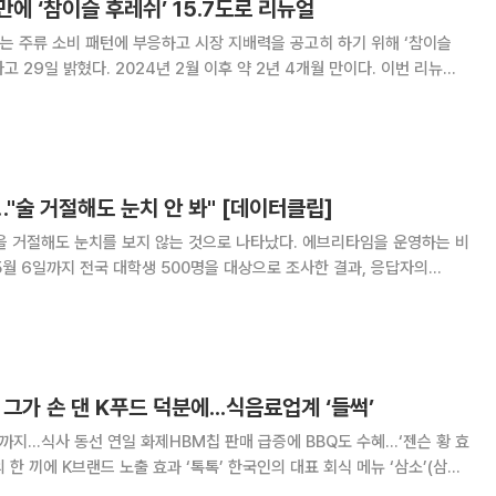
만에 ‘참이슬 후레쉬’ 15.7도로 리뉴얼
 주류 소비 패턴에 부응하고 시장 지배력을 공고히 하기 위해 ‘참이슬
 이후 약 2년 4개월 만이다. 이번 리뉴얼
정이다. 하이트진로는 ‘순한 술’을 찾는 소비자 선호도가 높아지는 것을 고
15.7도로 0.3도 낮췄다.
…"술 거절해도 눈치 안 봐" [데이터클립]
해도 눈치를 보지 않는 것으로 나타났다. 에브리타임을 운영하는 비
5월 6일까지 전국 대학생 500명을 대상으로 조사한 결과, 응답자의
도 눈치를 보지 않는다'라고 답했다. 74.0%는 술자리를 취하기보다 분위기
를 즐기기 위한 목적으로 인식하고 있었다. 월평균 술자리 횟
, 그가 손 댄 K푸드 덕분에...식음료업계 ‘들썩’
까지...식사 동선 연일 화제HBM칩 판매 급증에 BBQ도 수혜...‘젠슨 황 효
드 노출 효과 ‘톡톡’ 한국인의 대표 회식 메뉴 ‘삼소’(삼겹
 삼계탕, 과자까지. 젠슨 황 엔비디아 최고경영자(CEO)가 손 대는 K푸드