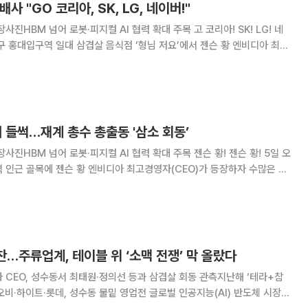
사 "GO 코리아, SK, LG, 네이버!"
 넘어 로봇·피지컬 AI 협력 확대 주목 고 코리아! SK! LG! 네
요 기업 총수들과 함께한 만찬 자리에서 건배사를 외쳤다. 황 CEO는 최태
LG그룹 회장, 이해진
대 들썩…재계 총수 총출동 '삼소 회동’
 넘어 로봇·피지컬 AI 협력 확대 주목 젠슨 황! 젠슨 황! 5일 오
 인근 골목에 젠슨 황 엔비디아 최고경영자(CEO)가 등장하자 수많은 시
 시작했다. 황 CEO가 국내 주요 기업 총수들과 만찬을 진행하는 식당 주
재진으로 북새통을 이뤘다.
만찬…주류업계, 테이블 위 ‘소맥 전쟁’ 막 올랐다
아 CEO, 성수동서 최태원·정의선 등과 삼겹살 회동 관측지난해 ‘테라+참
데, 성수동 물밑 영업전 글로벌 인공지능(AI) 반도체 시장을