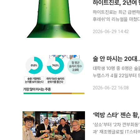
하이트진로, 2년여 
하이트진로는 최근 급변하는
후레쉬’의 리뉴얼을 마쳤다고 29일 밝혔다. 2024년 2월
의 핵심은 알코올 도수 조
2026-06-29 14:42
려해 기존 16도였던 도수를 
술 안 마시는 20대
대학생 10명 중 6명은 술을 거절
누랩스가 4월 22일부터 
61.6%는 '술을 거절해
2026-06-22 16:08
‘먹방 스타’ 젠슨 황
‘삼소’부터 ‘2차 깐부회동’
과’ 재조명글로벌 IT스타의 한 끼에 K브랜
살+소주)부터 치킨, 냉면,