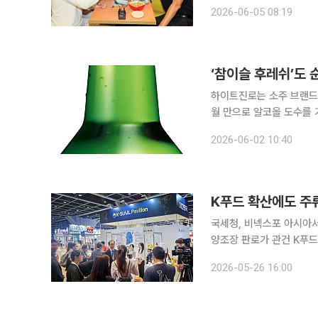
흔드는 젠슨 황 엔비디아 
2026-06-05 08:19
준비로 분주하
‘참이슬 후레쉬’도 
하이트진로는 소주 브랜드 ‘참이슬 
월 만으로 알코올 도수를 
변화에 적극 대응하고자 주질 리뉴얼을 단
2026-06-02 10:40
월까지 약 413억병(360
국세청, 비넥스포 아시아서 
양조장 판로가 관건 K푸드 수출이 라면과 김치, 김밥 등을 넘어 술로 확장될 수 있을지 홍콩 주류 박
람회에서 첫 시험대에 오른
2026-05-26 16:00
늘고 있지만 수입액은 여전