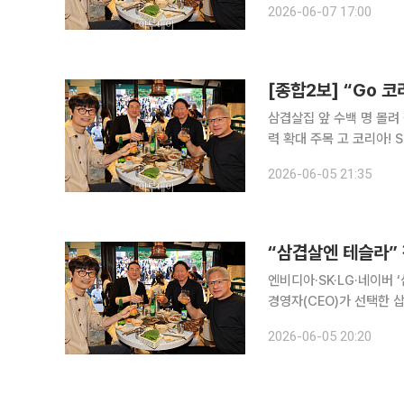
2026-06-07 17:00
에 국내 식음료업계가 들썩
삼겹살집 앞 수백 명 몰려
력 확대 주목 고 코리아! SK! LG! 네이버! 5일 오후 서울 마포구 홍대입구역 인근 삼겹살 전문점 ‘형
님 저요’에서 젠슨 황 엔비
2026-06-05 21:35
해진 네이버 의장과 함께 
“삼겹살엔 테슬라” 
엔비디아·SK·LG·네이버 ‘삼소’ 
경영자(CEO)가 선택한 
은 회사 소주 '참이슬'을
2026-06-05 20:20
다. 5일 ‘불금’을 맞은