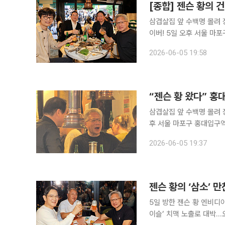
[종합] 젠슨 황의 건배
삼겹살집 앞 수백명 몰려 장사진HBM
이버! 5일 오후 서울 마포구 홍대입구역 일대 삼겹살 음식점 ‘형님 저요’에서 젠슨 황 엔비디아 최고
경영자(CEO)가 국내 주
2026-06-05 19:58
원 SK그룹 회장, 구광모 
“젠슨 황 왔다” 홍
삼겹살집 앞 수백명 몰려 장사진HBM
후 서울 마포구 홍대입구역
민들이 그의 이름을 외치기
2026-06-05 19:37
변에는 시민과 유튜버, 취
젠슨 황의 ‘삼소’ 
5일 방한 젠슨 황 엔비디
이슬’ 치맥 노출로 대박…오비·하이트·롯