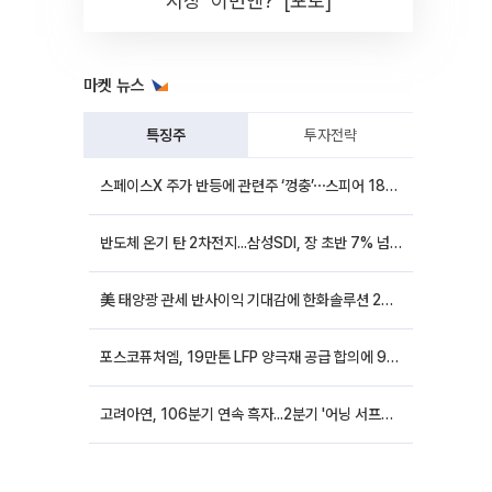
시장 '이번엔?' [포토]
마켓 뉴스
특징주
투자전략
스페이스X 주가 반등에 관련주 ‘껑충’⋯스피어 18%ㆍ에이치브이엠 12%↑
반도체 온기 탄 2차전지...삼성SDI, 장 초반 7% 넘게 껑충
美 태양광 관세 반사이익 기대감에 한화솔루션 20%대·OCI홀딩스 14%대 급등
포스코퓨처엠, 19만톤 LFP 양극재 공급 합의에 9%대 강세
고려아연, 106분기 연속 흑자...2분기 '어닝 서프라이즈'에 장 초반 12%대 강세