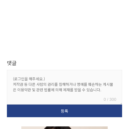
댓글
0 / 300