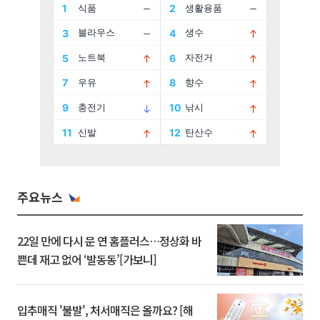
주요뉴스
22일 만에 다시 문 연 홈플러스…정상화 바
쁜데 재고 없어 ‘발동동’[가보니]
입추매직 '불발', 처서매직은 올까요? [해