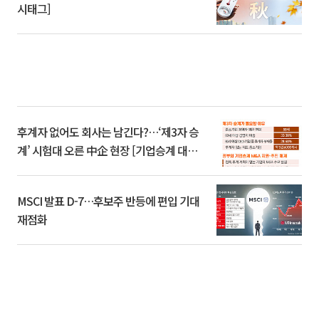
시태그]
후계자 없어도 회사는 남긴다?…‘제3자 승
계’ 시험대 오른 中企 현장 [기업승계 대전
환]
MSCI 발표 D-7…후보주 반등에 편입 기대
재점화