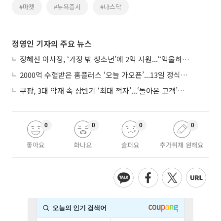
#마켓
#뉴욕증시
#나스닥
정영인 기자의 주요 뉴스
장혜선 이사장, ‘가정 밖 청소년’에 2억 지원...“억울하고 아파도 단단해지길”
2000억 수혈받은 홈플러스 ‘오늘 가오픈’...13일 정식 개장 시험대
쿠팡, 3대 악재 속 상반기 ‘최대 적자’...‘돌아온 고객’에 수익성 반등 주목
0
0
0
0
좋아요
화나요
슬퍼요
추가취재 원해요