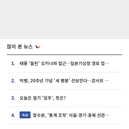
많이 본 뉴스
태풍 '돌핀' 오키나와 접근…일본기상청 경로 업데이트
1.
빅뱅, 20주년 기념 '새 뱅봉' 선보인다⋯콘서트 앞두고 팝업 개최
2.
오늘은 절기 '입추', 뜻은?
3.
합수본, '통계 조작' 서울·경기·충북 선관위 등 추가 압수수색
속보
4.