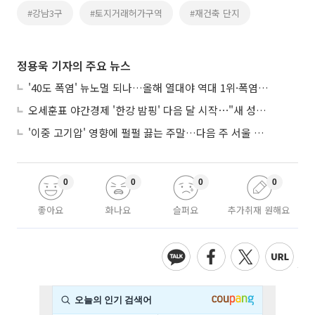
#강남3구
#토지거래허가구역
#재건축 단지
정용욱 기자의 주요 뉴스
'40도 폭염' 뉴노멀 되나…올해 열대야 역대 1위·폭염일수 평년 3배 넘어
오세훈표 야간경제 '한강 밤핑' 다음 달 시작⋯"새 성장동력 만들 것"
'이중 고기압' 영향에 펄펄 끓는 주말…다음 주 서울 포함 서쪽이 더 덥다
0
0
0
0
좋아요
화나요
슬퍼요
추가취재 원해요