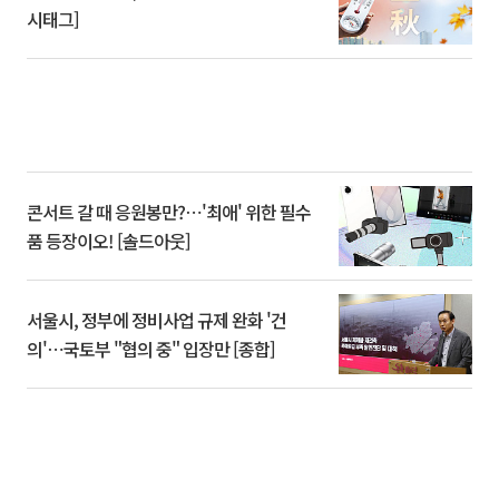
시태그]
콘서트 갈 때 응원봉만?⋯'최애' 위한 필수
품 등장이오! [솔드아웃]
서울시, 정부에 정비사업 규제 완화 '건
의'⋯국토부 "협의 중" 입장만 [종합]