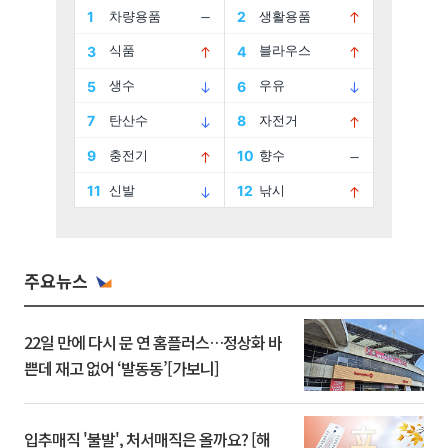
주요뉴스
22일 만에 다시 문 연 홈플러스…정상화 바
쁜데 재고 없어 ‘발동동’[가보니]
입추매직 '불발', 처서매직은 올까요? [해