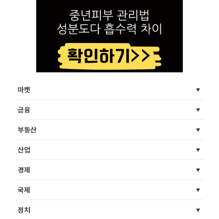
마켓
금융
부동산
산업
경제
국제
정치