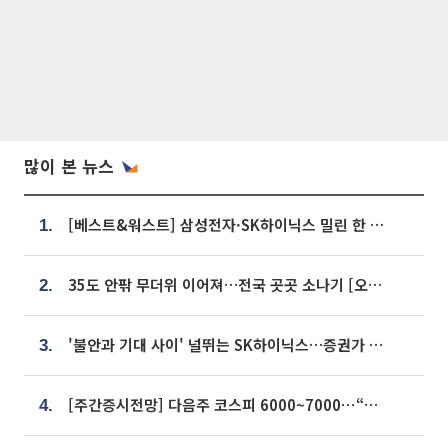
많이 본 뉴스
[베스트&워스트] 삼성전자·SK하이닉스 밀린 한 주…상상인증권은 85% 급등
1.
35도 안팎 무더위 이어져…전국 곳곳 소나기 [오늘 날씨]
2.
'불안과 기대 사이' 널뛰는 SK하이닉스…증권가 "HBM4·LTA 기반 펀터멘털 견고"
3.
[주간증시전망] 다음주 코스피 6000~7000⋯“外人 수급은 정책이 변수”
4.