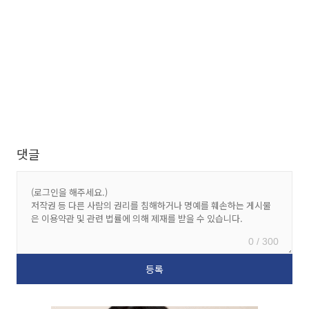
댓글
0 / 300