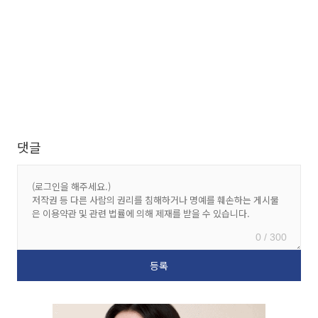
댓글
0 / 300