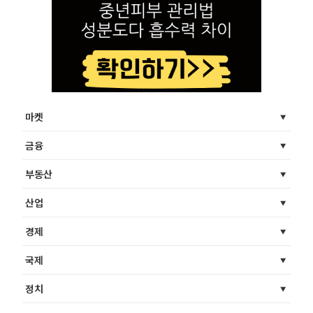
마켓
금융
부동산
산업
경제
국제
정치