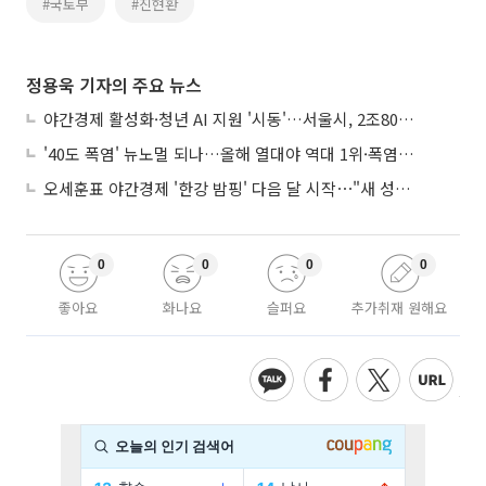
#국토부
#진현환
정용욱 기자의 주요 뉴스
야간경제 활성화·청년 AI 지원 '시동'…서울시, 2조8061억 추경 편성
'40도 폭염' 뉴노멀 되나…올해 열대야 역대 1위·폭염일수 평년 3배 넘어
오세훈표 야간경제 '한강 밤핑' 다음 달 시작⋯"새 성장동력 만들 것"
0
0
0
0
좋아요
화나요
슬퍼요
추가취재 원해요