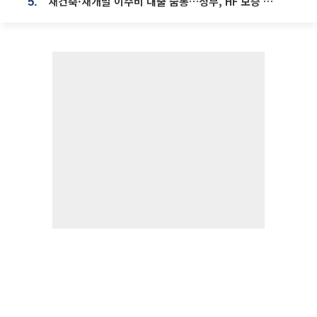
재건축·재개발 이주비 대출 숨통…정부, HF 보증 신설 추진
5.