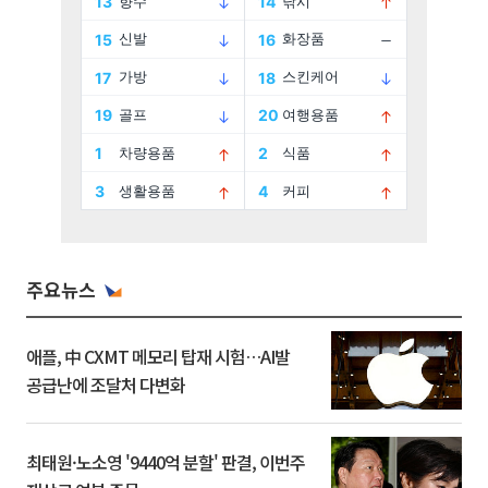
주요뉴스
애플, 中 CXMT 메모리 탑재 시험…AI발
공급난에 조달처 다변화
최태원·노소영 '9440억 분할' 판결, 이번주