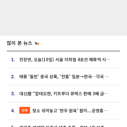
많이 본 뉴스
전장연, 오늘(10일) 서울 지하철 4호선 혜화역 시위…1호선 용산역 무정차
1.
태풍 '돌핀' 중국 상륙, '찬홈' 일본→한국…각국 기상청 예상 경로는?
2.
대신證 “알테오젠, 키트루다 큐렉스 판매 3배 급증…목표가 41만원 상향”
3.
젖소 섞어놓고 ‘한우 원육’ 팔이...공영홈쇼핑 표기·검증 구멍
단독
4.