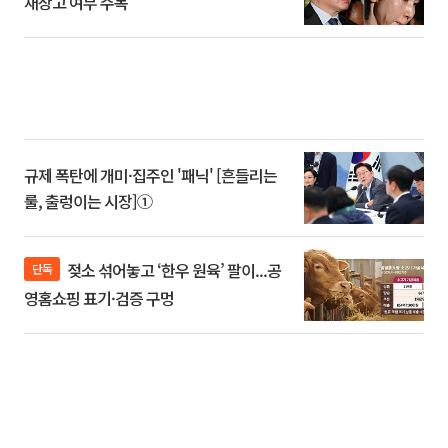
재상고 여부 주목
규제 폭탄에 개미·집주인 '패닉' [흔들리는
룰, 출렁이는 시장]①
젖소 섞어놓고 ‘한우 원육’ 팔이...공
단독
영홈쇼핑 표기·검증 구멍