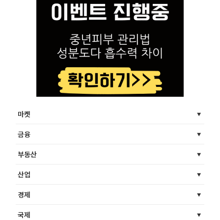
마켓
금융
부동산
산업
경제
국제