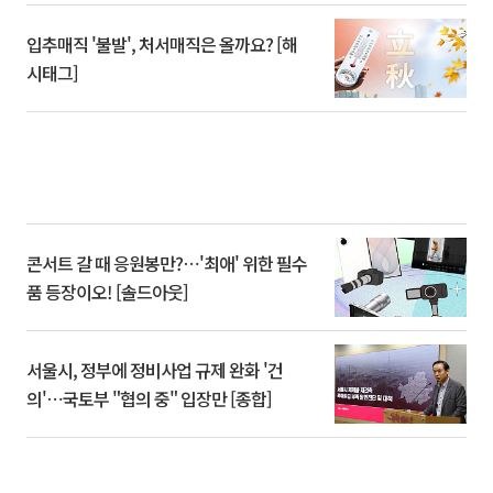
입추매직 '불발', 처서매직은 올까요? [해
시태그]
콘서트 갈 때 응원봉만?⋯'최애' 위한 필수
품 등장이오! [솔드아웃]
서울시, 정부에 정비사업 규제 완화 '건
의'⋯국토부 "협의 중" 입장만 [종합]