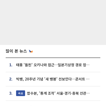
많이 본 뉴스
태풍 '돌핀' 오키나와 접근…일본기상청 경로 업데이트
1.
빅뱅, 20주년 기념 '새 뱅봉' 선보인다⋯콘서트 앞두고 팝업 개최
2.
합수본, '통계 조작' 서울·경기·충북 선관위 등 추가 압수수색
속보
3.