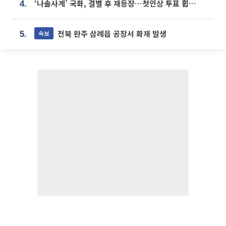
‘나솔사계’ 국화, 결별 후 재등장⋯첫인상 투표 휩쓸고 ‘인기녀’ 등극
4.
전북 완주 삼례읍 공장서 화재 발생
속보
5.