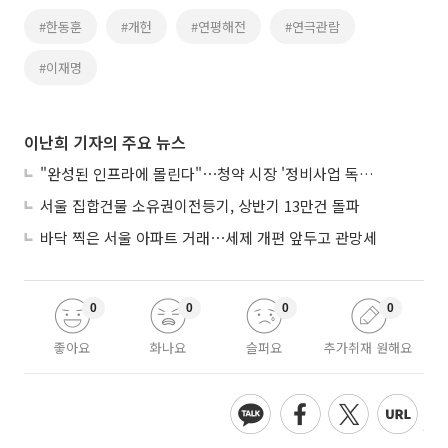
#한동훈
#개헌
#연평해전
#연극관람
#이재명
이난희 기자의 주요 뉴스
"완성된 인프라에 몰린다"⋯청약 시장 '정비사업 독주' 42배 격차
서울 집합건물 소유권이전등기, 상반기 13만건 돌파
바닥 찍은 서울 아파트 거래⋯세제 개편 앞두고 관망세
0
0
0
0
좋아요
화나요
슬퍼요
추가취재 원해요