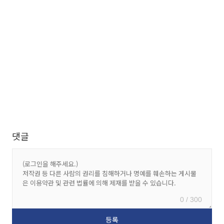
댓글
0 / 300