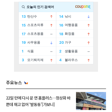
주요뉴스
22일 만에 다시 문 연 홈플러스…정상화 바
쁜데 재고 없어 ‘발동동’[가보니]