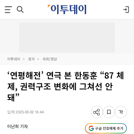
이투데이
정치
국회/정당
‘연평해전’ 연극 본 한동훈 “87 체
제, 권력구조 변화에 그쳐선 안
돼”
입력 2025-03-02 16:44
이난희 기자
구글 선호매체 추가