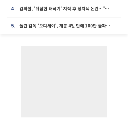
김희철, '뒤집힌 태극기' 지적 후 정치색 논란…"좌우 떠나 우리나라 국기"
4.
놀란 감독 '오디세이', 개봉 4일 만에 100만 돌파⋯'왕사남' 보다 빠르다
5.