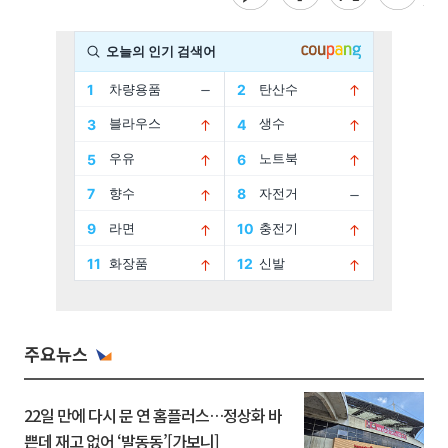
주요뉴스
22일 만에 다시 문 연 홈플러스…정상화 바
쁜데 재고 없어 ‘발동동’[가보니]