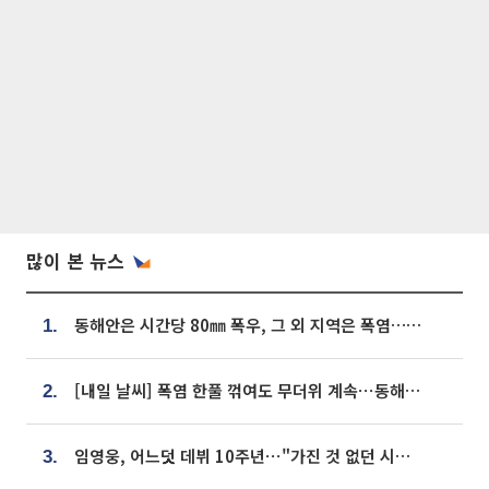
많이 본 뉴스
동해안은 시간당 80㎜ 폭우, 그 외 지역은 폭염…‘극과 극 날씨’
1.
[내일 날씨] 폭염 한풀 꺾여도 무더위 계속⋯동해안 이틀 연속 비
2.
임영웅, 어느덧 데뷔 10주년⋯"가진 것 없던 시절, 내 앞엔 20명의 팬뿐"
3.