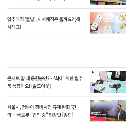
입추매직 '불발', 처서매직은 올까요? [해
시태그]
콘서트 갈 때 응원봉만?⋯'최애' 위한 필수
품 등장이오! [솔드아웃]
서울시, 정부에 정비사업 규제 완화 '건
의'⋯국토부 "협의 중" 입장만 [종합]