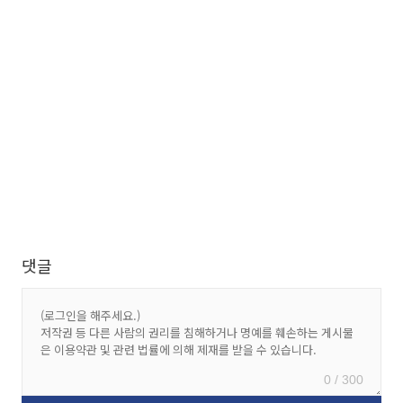
댓글
0 / 300