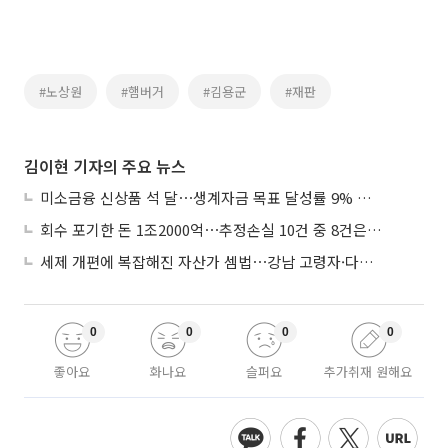
#노상원
#햄버거
#김용군
#재판
김이현 기자의 주요 뉴스
미소금융 신상품 석 달⋯생계자금 목표 달성률 9% 그쳐
회수 포기한 돈 1조2000억⋯추정손실 10건 중 8건은 기업대출
세제 개편에 복잡해진 자산가 셈법⋯강남 고령자·다주택자 ‘자산재편 고심’
0
0
0
0
좋아요
화나요
슬퍼요
추가취재 원해요