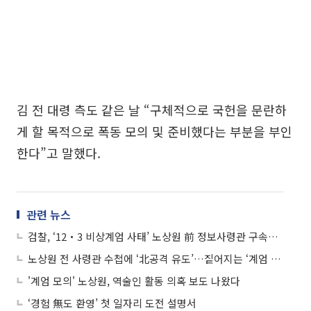
김 전 대령 측도 같은 날 “구체적으로 국헌을 문란하
게 할 목적으로 폭동 모의 및 준비했다는 부분을 부인
한다”고 말했다.
관련 뉴스
검찰, ‘12‧3 비상계엄 사태’ 노상원 前 정보사령관 구속기소
노상원 전 사령관 수첩에 ‘北공격 유도’…짙어지는 ‘계엄 비선’ 의혹
'계엄 모의' 노상원, 역술인 활동 의혹 보도 나왔다
‘경험 無도 환영’ 첫 일자리 도전 설명서