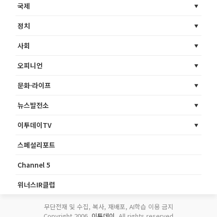
국제
정치
사회
오피니언
문화·라이프
뉴스발전소
이투데이TV
스페셜리포트
Channel 5
위너스IR클럽
무단전재 및 수집, 복사, 재배포, AI학습 이용 금지
Copyright 2006.
이투데이
. All rights reserved