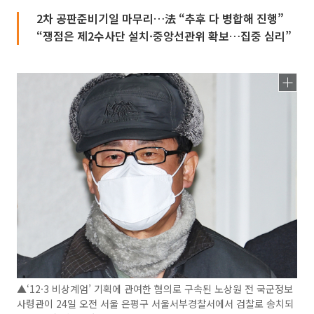
2차 공판준비기일 마무리…法 “추후 다 병합해 진행”
“쟁점은 제2수사단 설치·중앙선관위 확보…집중 심리”
▲‘12·3 비상계엄’ 기획에 관여한 혐의로 구속된 노상원 전 국군정보
사령관이 24일 오전 서울 은평구 서울서부경찰서에서 검찰로 송치되