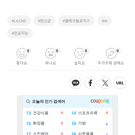
#LGCNS
#현신균
#델테크놀로지스
#AI
#인공지능
0
0
0
0
좋아요
화나요
슬퍼요
추가취재 원해요