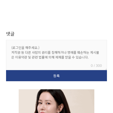
댓글
0 / 300