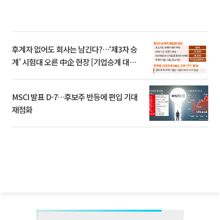
후계자 없어도 회사는 남긴다?…‘제3자 승
계’ 시험대 오른 中企 현장 [기업승계 대전
환]
MSCI 발표 D-7…후보주 반등에 편입 기대
재점화