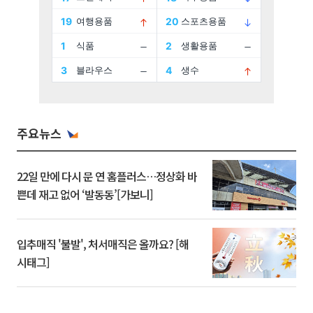
주요뉴스
22일 만에 다시 문 연 홈플러스…정상화 바
쁜데 재고 없어 ‘발동동’[가보니]
입추매직 '불발', 처서매직은 올까요? [해
시태그]