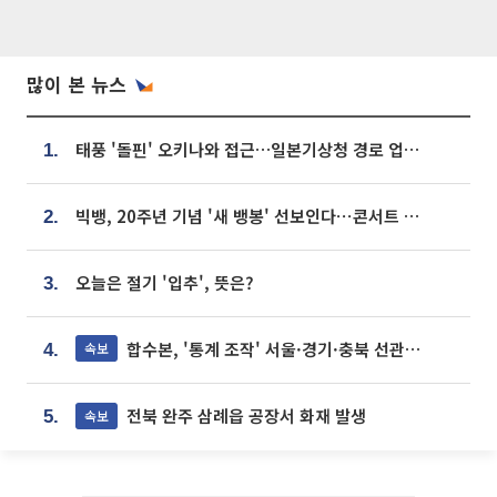
많이 본 뉴스
태풍 '돌핀' 오키나와 접근…일본기상청 경로 업데이트
1.
빅뱅, 20주년 기념 '새 뱅봉' 선보인다⋯콘서트 앞두고 팝업 개최
2.
오늘은 절기 '입추', 뜻은?
3.
합수본, '통계 조작' 서울·경기·충북 선관위 등 추가 압수수색
속보
4.
전북 완주 삼례읍 공장서 화재 발생
속보
5.