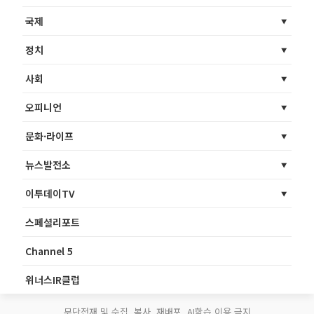
국제
정치
사회
오피니언
문화·라이프
뉴스발전소
이투데이TV
스페셜리포트
Channel 5
위너스IR클럽
무단전재 및 수집, 복사, 재배포, AI학습 이용 금지