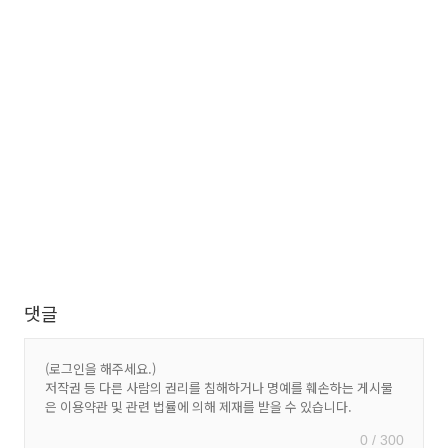
댓글
0 / 300