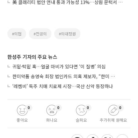
美 클래리티 법안 연내 통과 가능성 13%…상원 문턱서 제동
#의협
#전공의
#의대정원
한성주 기자의 주요 뉴스
귀밑·턱밑 혹…얼굴 마비가 있다면 ‘이 질병’ 의심
한미약품 송영숙 회장 법인카드 의혹 제보자, “한미 잘 되기 바라는 마음”
‘레켐비’ 독주 치매 치료제 시장…국산 신약 등장하나
0
0
0
0
좋아요
화나요
슬퍼요
추가취재 원해요