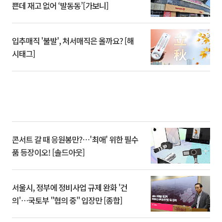
쁜데 재고 없어 ‘발동동’[가보니]
입추매직 '불발', 처서매직은 올까요? [해
시태그]
콘서트 갈 때 응원봉만?⋯'최애' 위한 필수
품 등장이오! [솔드아웃]
서울시, 정부에 정비사업 규제 완화 '건
의'⋯국토부 "협의 중" 입장만 [종합]