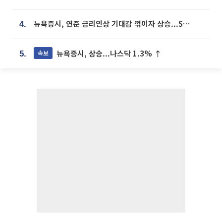
뉴욕증시, 연준 금리인상 기대감 꺾이자 상승...S&P500 사상 최고치 [종합]
4.
뉴욕증시, 상승...나스닥 1.3% ↑
속보
5.