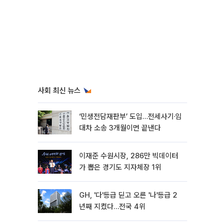
사회 최신 뉴스
‘민생전담재판부’ 도입…전세사기·임
대차 소송 3개월이면 끝낸다
이재준 수원시장, 286만 빅데이터
가 뽑은 경기도 지자체장 1위
GH, '다'등급 딛고 오른 '나'등급 2
년째 지켰다…전국 4위