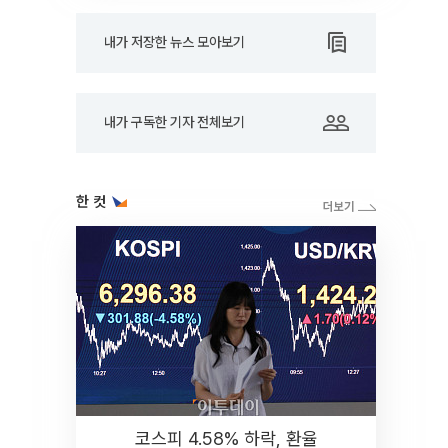
내가 저장한 뉴스 모아보기
내가 구독한 기자 전체보기
한 컷
코스피 4.58% 하락, 환율