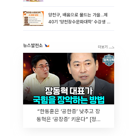
양천구, 배움으로 물드는 가을…제
40기 ‘양천장수문화대학’ 수강생 모
집
뉴스발전소
“한동훈은 ‘공한증’ 낮추고 장
동혁은 ‘공장증’ 키운다” [정치
대학]