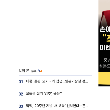
많이 본 뉴스
태풍 '돌핀' 오키나와 접근…일본기상청 경로 업데이트
01
오늘은 절기 '입추', 뜻은?
02
빅뱅, 20주년 기념 '새 뱅봉' 선보인다⋯콘서트 앞두고 팝업 개최
03