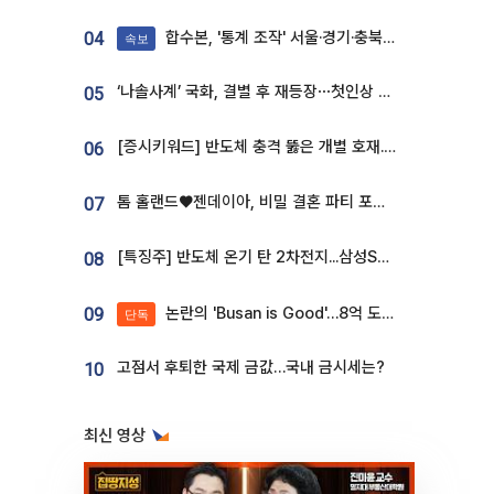
합수본, '통계 조작' 서울·경기·충북 선관위 등 추가 압수수색
04
속보
‘나솔사계’ 국화, 결별 후 재등장⋯첫인상 투표 휩쓸고 ‘인기녀’ 등극
05
[증시키워드] 반도체 충격 뚫은 개별 호재...포스코퓨처엠·에코프로·한화솔루션 '눈길'
06
톰 홀랜드♥젠데이아, 비밀 결혼 파티 포착⋯호텔 대관비만 9억
07
[특징주] 반도체 온기 탄 2차전지...삼성SDI, 장 초반 7% 넘게 껑충
08
논란의 'Busan is Good'…8억 도시브랜드, 용산 대통령실 CI 업체가 수행
09
단독
고점서 후퇴한 국제 금값…국내 금시세는?
10
최신 영상