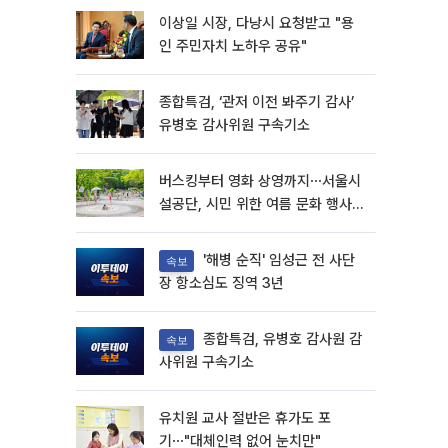
이상일 시장, 다낭시 요청받고 "용
인 주민자치 노하우 공유"
종합특검, ‘관저 이전 봐주기 감사’
유병호 감사위원 구속기소
버스킹부터 영화 상영까지⋯서울시
설공단, 시민 위한 여름 문화 행사
마련
'해병 순직' 임성근 전 사단
속보
장 항소심도 징역 3년
종합특검, 유병호 감사원 감
속보
사위원 구속기소
유치원 교사 절반은 휴가도 포
기⋯"대체인력 없어 눈치만"