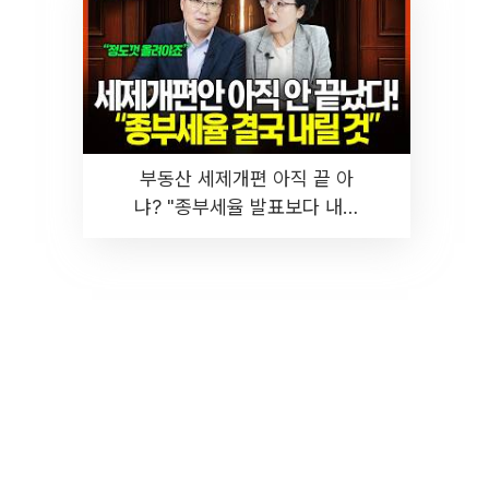
부동산 세제개편 아직 끝 아
냐? "종부세율 발표보다 내릴
것" 장기거주·양도세 전망 I 집
땅지성 I 김인만, 진미윤