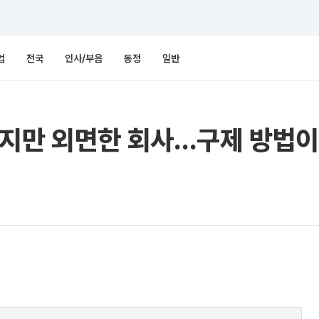
업
전국
인사/부음
동정
일반
했지만 외면한 회사…구제 방법이