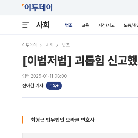
사회
법조
교육
사건/사고
노동/취
이투데이
사회
법조
[이법저법] 괴롭힘 신고
입력 2025-01-11 08:00
전아현 기자
구독
최형근 법무법인 오라클 변호사