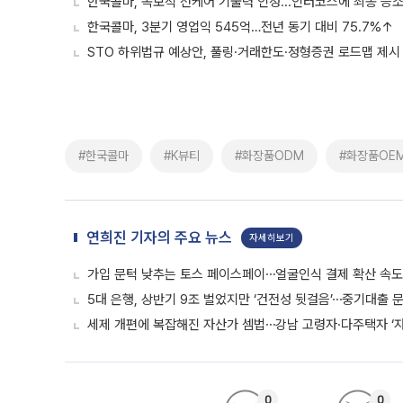
한국콜마, 독보적 선케어 기술력 인정...인터코스에 최종 승
한국콜마, 3분기 영업익 545억…전년 동기 대비 75.7%↑
STO 하위법규 예상안, 풀링·거래한도·정형증권 로드맵 제시
#한국콜마
#K뷰티
#화장품ODM
#화장품OE
연희진 기자의 주요 뉴스
자세히보기
가입 문턱 낮추는 토스 페이스페이⋯얼굴인식 결제 확산 속
5대 은행, 상반기 9조 벌었지만 ‘건전성 뒷걸음’⋯중기대출 문
세제 개편에 복잡해진 자산가 셈법⋯강남 고령자·다주택자 ‘
0
0