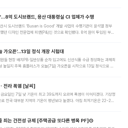
다시 부각되고 있다. 7일 금융투자업계에 따르면 MSCI는 한국시간으로 오는
od'…8억 도시브랜드, 용산 대통령실 CI 업체가 수행
시 도시브랜드 ‘Busan is Good’ 개발 사업의 수행기관이 윤석열 정부
여했던 디자인 전문업체 피앤(P&)인 것으로 확인됐다. 8억 원이 투입된 부산
 부족과 디자인 정체성 논란에 휩싸였던 만큼, 사업 선정 과정과 결과물에
 가오픈’...13일 정식 개장 시험대
.직원들 현장 배치PB·일반상품 순차 입고에도 신선식품 수급 정상화는 과제최
 높일지 주목 홈플러스가 오늘(7일) 가오픈을 시작으로 13일 정식으로 재
직원들이 현장 배치되고, PB 상품과 함께 일반 상품 납품도 순차적으로 진행
ㆍ전라 폭염 [날씨]
 금요일인 7일 낮 기온이 최고 39도까지 오르며 폭염이 이어지겠다. 기상청
로 전국 대부분 지역의 기온이 평년보다 높겠다. 아침 최저기온은 22~27
 대부분 지역에 폭염특보가 발효된 가운데 최고체감온도는 35도 안팎까지 올라
줄 죄는 건전성 규제 [주택공급 또다른 병목 PF]①