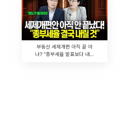
부동산 세제개편 아직 끝 아
냐? "종부세율 발표보다 내릴
것" 장기거주·양도세 전망 I 집
땅지성 I 김인만, 진미윤