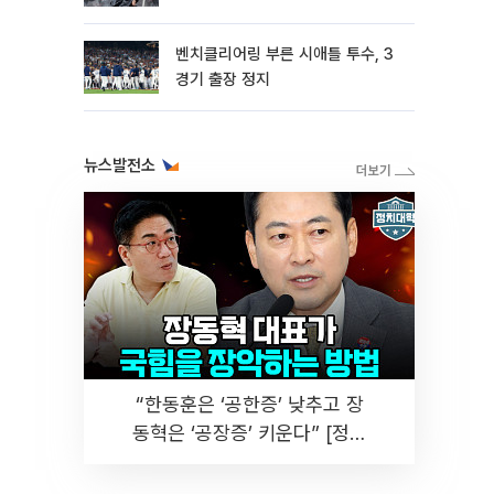
벤치클리어링 부른 시애틀 투수, 3
경기 출장 정지
뉴스발전소
“한동훈은 ‘공한증’ 낮추고 장
동혁은 ‘공장증’ 키운다” [정치
대학]