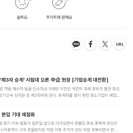
슬퍼요
추가취재 원해요
제3자 승계’ 시험대 오른 中企 현장 [기업승계 대전환]
지원 첫발 매수자 발굴·인수자금·거래망 이전은 여전히 과제 정부가 혈연 중심
장기근속 임직원 등 제3자에게 연다. 후계자를 찾지 못한 중소기업이 폐업
해 기술과 일자리를 남기도록 하겠다는 취지다. 다만 세금 감면만으로 거래를
에 편입 기대 재점화
월 정기 리뷰 발표가 일주일 앞으로 다가오면서 편출입 후보 종목에 관심이
 시가총액이 크게 흔들렸지만 저점 이후 주가가 상당 부분 회복되면서 편입