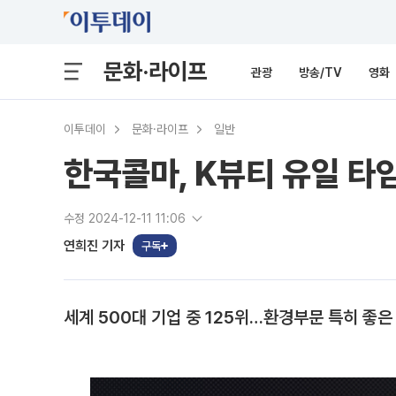
문화·라이프
관광
방송/TV
영화
이투데이
문화·라이프
일반
한국콜마, K뷰티 유일 타
수정 2024-12-11 11:06
연희진 기자
구독
세계 500대 기업 중 125위…환경부문 특히 좋은