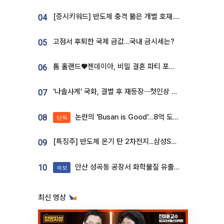
[증시키워드] 반도체 충격 뚫은 개별 호재...포스코퓨처엠·에코프로·한화솔루션 '눈길'
04
고점서 후퇴한 국제 금값…국내 금시세는?
05
톰 홀랜드♥젠데이아, 비밀 결혼 파티 포착⋯호텔 대관비만 9억
06
‘나솔사계’ 국화, 결별 후 재등장⋯첫인상 투표 휩쓸고 ‘인기녀’ 등극
07
논란의 'Busan is Good'…8억 도시브랜드, 용산 대통령실 CI 업체가 수행
08
단독
[특징주] 반도체 온기 탄 2차전지...삼성SDI, 장 초반 7% 넘게 껑충
09
안산 성곡동 공장서 화학물질 유출 사고 발생
10
속보
최신 영상