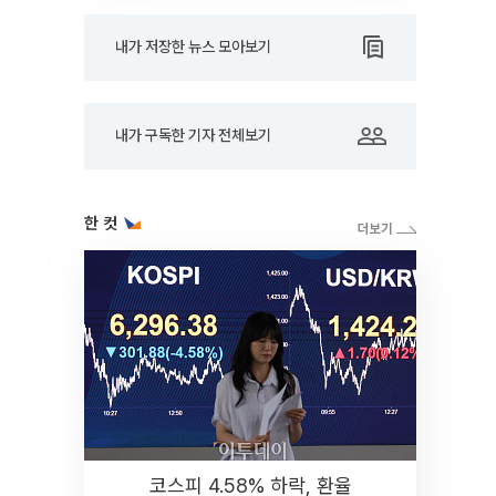
내가 저장한 뉴스 모아보기
내가 구독한 기자 전체보기
한 컷
코스피 4.58% 하락, 환율