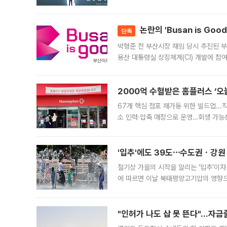
가능성과 지수 추종 자금 유입 기대가 
논란의 'Busan is Go
단독
박형준 전 부산시장 재임 당시 추진된 부산
용산 대통령실 상징체계(CI) 개발에 참
도시브랜드 사업이 공개 이후 시민 공감
2000억 수혈받은 홈플러스 ‘오늘
67개 핵심 점포 재가동 위한 빌드업..
소 인력·압축 매장으로 운영…회생 가능성
영업을 시작한다. 핵심 점포 67개에는 
'입추'에도 39도⋯수도권ㆍ강원
절기상 가을의 시작을 알리는 ‘입추’이자
에 따르면 이날 북태평양고기압의 영향으
도, 낮 최고기온은 31~39도로, 전국
"인허가 나도 삽 못 뜬다"…자금