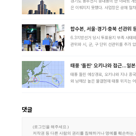
경기도 동두천시 송내동의 한 아파트 개
은 이뤄지지 못했다. 사업장은 공매 절차
3차 공매까지 진행됐으나 모두 유찰됐다.
후
합수본, 서울·경기·충북 선관위 등
6.3지방선거 당시 투표용지 부족 사태
관위와 시, 군, 구 단위 선관위를 추가
부(김태훈 서울중앙지검 3차장검사)는 
태풍 '돌핀' 오키나와 접근…일
태풍 돌핀 예상경로, 오키나와 지나 중
와 남해상 높은 물결현재 태풍 위치는 어
강한 세력을 유지한 채 일본 오키나와와
댓글