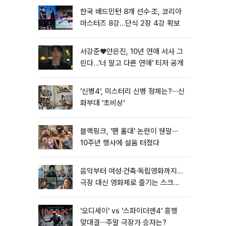
한국 배드민턴 8개 선수·조, 코리아
마스터즈 8강…단식 2장 4강 확보
서강준♥안은진, 10년 연애 서사 그
린다…'너 말고 다른 연애' 티저 공개
'신병4', 미스터리 신병 정체는?⋯신
화부대 '초비상'
블랙핑크, '팬 홀대' 논란이 웬말⋯
10주년 행사에 설움 터졌다
음악부터 여성·건축·독립영화까지…
극장 대신 영화제로 즐기는 스크린
여행[주말&]
'오디세이' vs '스파이더맨4' 흥행
맞대결⋯주말 극장가 승자는?