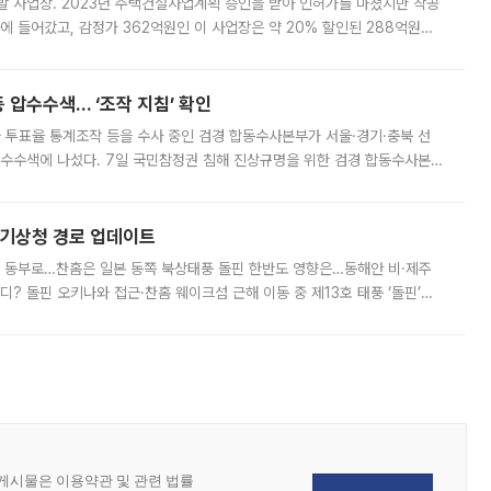
발 사업장. 2023년 주택건설사업계획 승인을 받아 인허가를 마쳤지만 착공
에 들어갔고, 감정가 362억원인 이 사업장은 약 20% 할인된 288억원에
 현재는 4차 공매를 위한 조건 협의가 진행 중이다. 수도권의 주요 주거 배
 압수수색… ‘조작 지침’ 확인
와 투표율 통계조작 등을 수사 중인 검경 합동수사본부가 서울·경기·충북 선
 압수수색에 나섰다. 7일 국민참정권 침해 진상규명을 위한 검경 합동수사본
추가 증거 확보를 위해 중앙선관위, 서울시·경기도·충청북도 선관위, 김포시
본기상청 경로 업데이트
국 동부로…찬홈은 일본 동쪽 북상태풍 돌핀 한반도 영향은…동해안 비·제주
디? 돌핀 오키나와 접근·찬홈 웨이크섬 근해 이동 중 제13호 태풍 ‘돌핀’이
 아마미 지방에 접근하고 있다. 돌핀은 오키나와 부근을 지난 뒤 동중국해