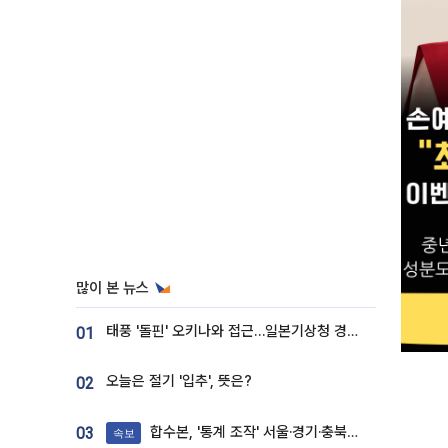
많이 본 뉴스
태풍 '돌핀' 오키나와 접근…일본기상청 경로 업데이트
01
오늘은 절기 '입추', 뜻은?
02
합수본, '통계 조작' 서울·경기·충북 선관위 등 추가 압수수색
03
속보