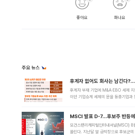
좋아요
화나요
주요 뉴스
후계자 없어도 회사는 남긴다?…‘
후계자 부재 기업에 M&A·EBO 세제 
이던 기업승계 세제의 문을 동종기업과 
대신 M&A나 임직원 인수(EBO)를 통
늘
MSCI 발표 D-7…후보주 반등
모건스탠리캐피털인터내셔널(MSCI) 8
쏠린다. 지난달 말 급락장으로 후보군의