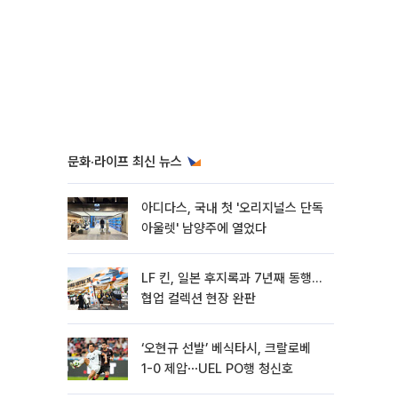
문화·라이프 최신 뉴스
아디다스, 국내 첫 '오리지널스 단독
아울렛' 남양주에 열었다
LF 킨, 일본 후지록과 7년째 동행…
협업 컬렉션 현장 완판
‘오현규 선발’ 베식타시, 크랄로베
1-0 제압⋯UEL PO행 청신호