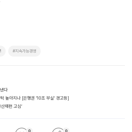
소
M
#지속가능경영
도낸다
턱 높아지나 [은행권 '10조 부실' 경고등]
자산재편 고심’
0
0