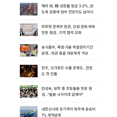
해외 IB, 韓 성장률 평균 3.2%...반
도체 호황에 정부 전망치도 넘어서
최휘영 문체부 장관, 강원 문화·체육
현장 점검…지역 협력 강화
농식품부, 폭염·가뭄 특별관리기간
운영…차관 총괄 대응체계 격상
한우, 싱가포르 수출 본궤도…한돈
도 첫 진출
한성숙, 방학 중 초등돌봄 현장 점
검…"돌봄 사각지대 없애야"
내항선사와 장기계약 화주에 운송비
1% 세액공제