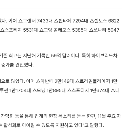
다. 이어 △그랜저 7433대 △싼타페 7294대 △셀토스 6822
 △스포티지 5531대 △그랑 콜레오스 5385대 △쏘나타 5047
 기존 최고는 지난해 기록한 59억 달러이다. 특히 하이브리드차
 증가를 견인했다.
으로 많았다. 이어 △아반떼 2만149대 △트레일블레이저 1만
△투싼 1만1704대 △모닝 1만895대 △스포티지 1만674대 △니
담회 등을 통해 업계의 현장 목소리를 듣는 한편, 11월 주요 자
 활성화로 이어질 수 있도록 지원하고 있다"고 말했다.