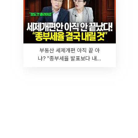
부동산 세제개편 아직 끝 아
냐? "종부세율 발표보다 내릴
것" 장기거주·양도세 전망 I 집
땅지성 I 김인만, 진미윤