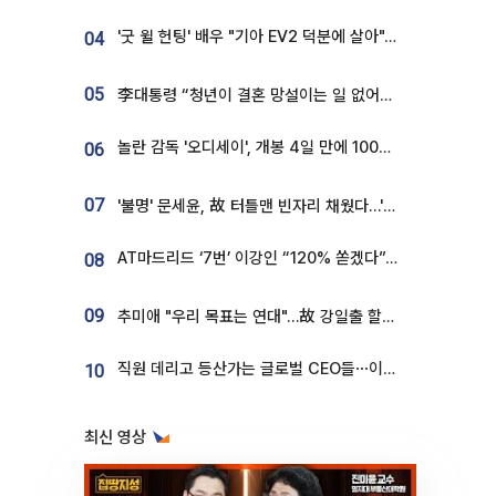
'굿 윌 헌팅' 배우 "기아 EV2 덕분에 살아"…교통사고 후 안전성 극찬
04
05
李대통령 “청년이 결혼 망설이는 일 없어야...제도상 불이익 조사”
놀란 감독 '오디세이', 개봉 4일 만에 100만 돌파⋯'왕사남' 보다 빠르다
06
07
'불명' 문세윤, 故 터틀맨 빈자리 채웠다…'거북이' 눈물의 최종 우승
AT마드리드 ‘7번’ 이강인 “120% 쏟겠다”⋯시메오네 감독 “필요한 선수”
08
09
추미애 "우리 목표는 연대"…故 강일출 할머니 흉상 제막
직원 데리고 등산가는 글로벌 CEO들⋯이유 있었네
10
최신 영상