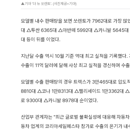
▲기아 '더 뉴 쏘렌토'. (사진제공=기아)
모델별 내수 판매량을 보면 쏘렌토가 7962대로 가장 많았
대 △투싼 6365대 △아반떼 5992대 △카니발 5645대
대 등이 뒤를 이었다.
지난달 수출 역시 10월 기준 역대 최고 실적을 기록했다.
수출이 11억 달러에 달해 사상 최고 실적을 경신하며 수출
모델별 수출 판매량의 경우 트렉스가 3만465대로 압도적
8810대 △코나 1만8313대 △팰리세이드 1만3362대 
로 9300대 △카니발 8978대 순이었다.
산업부 관계자는 "최근 글로벌 불확실성에 대응해 자동차 간
동차 업계의 코리아세일페스타 참가로 수출의 온기가 내수