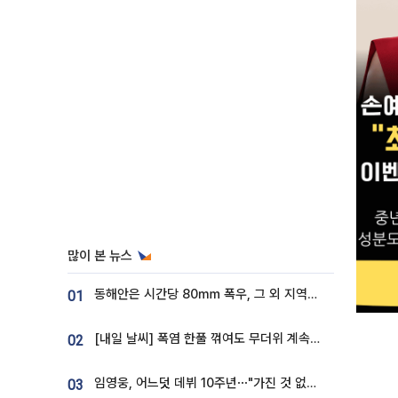
많이 본 뉴스
동해안은 시간당 80㎜ 폭우, 그 외 지역은 폭염…‘극과 극 날씨’
01
[내일 날씨] 폭염 한풀 꺾여도 무더위 계속⋯동해안 이틀 연속 비
02
임영웅, 어느덧 데뷔 10주년⋯"가진 것 없던 시절, 내 앞엔 20명의 팬뿐"
03