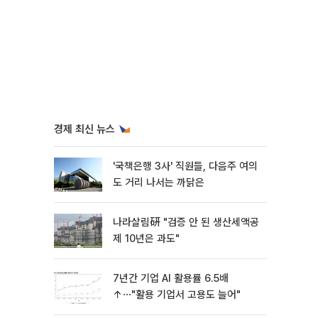
경제 최신 뉴스
'국책은행 3사' 직원들, 다음주 여의
도 거리 나서는 까닭은
나라살림硏 "검증 안 된 생산세액공
제 10년은 과도"
7년간 기업 AI 활용률 6.5배
↑⋯"활용 기업서 고용도 늘어"