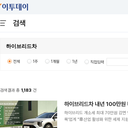
검색
전체
1주
1개월
1년
직접입력
검색결과 총
1,183
건
하이브리드차 내년 100만원 
하이브리드 개소세 최대 70만원 감면 
목'업계 "車산업 활성화 위한 세제 지원 필요" 국내 자동차 시장의 판매를 떠받치
드 자동차의 세제 혜택이 올해 말 종