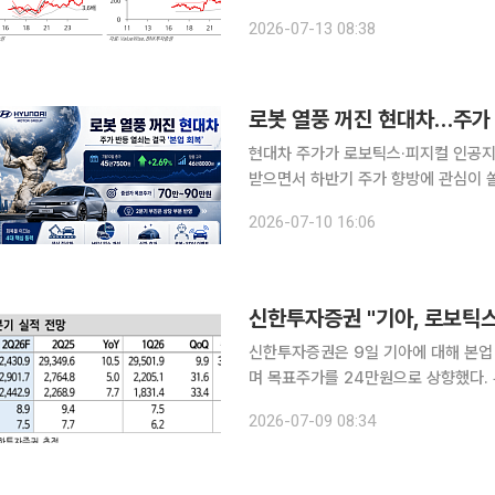
원은 유지했다. 이상현 BNK투자증권 연구원은 13일 “2분기 실적은 컨센서스를 다소 밑돌겠지만
2026-07-13 08:38
하반기에는 아반떼와 투싼, GV90, 아
로봇 열풍 꺼진 현대차…주가 
현대차 주가가 로보틱스·피지컬 인공지능
받으면서 하반기 주가 향방에 관심이 쏠
반영됐다고 보면서도, 반등의 핵심 조
2026-07-10 16:06
다. 10일 한국거래소에 따르면 현대차
신한투자증권 "기아, 로보틱스
신한투자증권은 9일 기아에 대해 본업
며 목표주가를 24만원으로 상향했다. 
원이다. 박광래 신한투자증권 연구위원은 “기아 주가에는 로보틱스와 소프트웨어 중심 차량(SDV)
2026-07-09 08:34
가치가 거의 반영되지 않았다”며 “현