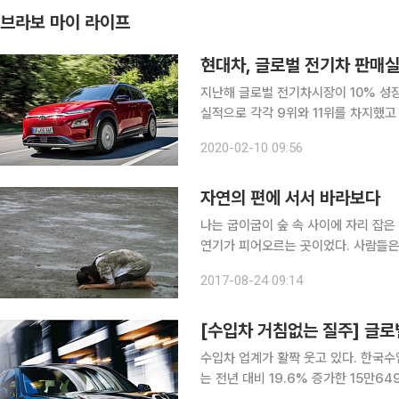
브라보 마이 라이프
현대차, 글로벌 전기차 판매실
지난해 글로벌 전기차시장이 10% 성
실적으로 각각 9위와 11위를 차지했고
차업계와 미국 전기차 전문매체 ‘인사이
2020-02-10 09:56
브리드차(PHEV) 판매가 전년 대비 1
자연의 편에 서서 바라보다
나는 굽이굽이 숲 속 사이에 자리 잡은
연기가 피어오르는 곳이었다. 사람들은 
테지만 사실과는 조금 다르다. 도시로
2017-08-24 09:14
찾아갔다. 내 고향 공장 근처 저수지에
[수입차 거침없는 질주] 글로
수입차 업계가 활짝 웃고 있다. 한국수
는 전년 대비 19.6% 증가한 15만6497대를 기록했다. 이는 지난