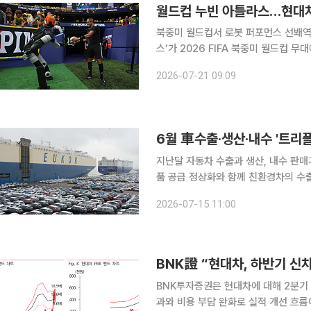
월드컵 누빈 아틀라스…현대차그
북중미 월드컵서 로봇 퍼포먼스 선봬역대 최대 공식 
스’가 2026 FIFA 북중미 월드컵 
파트너십에 새로운 장면을 선사했다. 
2026-07-21 09:09
스 기술과 미래 모빌리티 비전을 알리
6월 車수출·생산·내수 '트리
지난달 자동차 수출과 생산, 내수 판매가
품 공급 정상화와 함께 친환경차의 수출 
상부가 15일 발표한 '2026년 6월
2026-07-15 11:00
5.8% 증가한 67억1000만달러로 집
BNK證 “현대차, 하반기 신
BNK투자증권은 현대차에 대해 2분기
과와 비용 부담 완화로 실적 개선 흐름