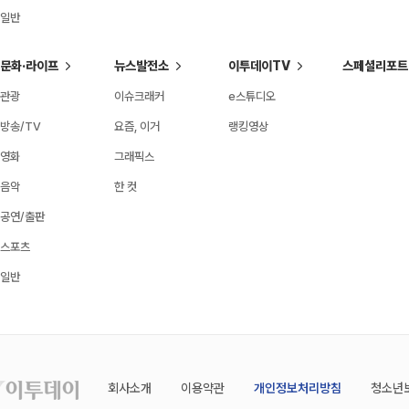
일반
문화·라이프
뉴스발전소
이투데이TV
스페셜리포트
관광
이슈크래커
e스튜디오
방송/TV
요즘, 이거
랭킹영상
영화
그래픽스
음악
한 컷
공연/출판
스포츠
일반
회사소개
이용약관
개인정보처리방침
청소년