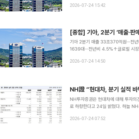
성했다. 다만 미국 관세 비용과 인센
2026-07-24 15:42
다. 기아는 대중화 전기차 신차 효과를
[종합] 기아, 2분기 ‘매출·
기아 2분기 매출 33조370억원⋯전년
1639대⋯전년비 4.5%↑글로벌 시
판매 확대로 성장 계획 기아가 전기차(EV)와 하이브리드차(HEV) 판매 호조에 힘입어 올해 2분기
2026-07-24 14:50
역대 최대 매출과 분기 기준 최대 판매
NH證 “현대차, 분기 실적 바
NH투자증권은 현대차에 대해 투자의견
로 하향한다고 24일 밝혔다. 하늘 NH투자증권 연구원은 “부품 수급 차질과 중동 수출판매 제한 등
으로 자동차 판매가 감소했으나 우호적
2026-07-24 07:52
로 인한 믹스 악화와 북미·유럽 인센