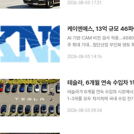
2026-08-05 17:21
내수 판매가 부진한 가운데 하이브리
케이엔에스, 13억 규모 46
AI 기반 CAM·비전 검사 적용…468
주 확대 기대…첨단산업 무인화 영토 확장 첨단산업 무인 자동화 전문기업 케이엔에스가 
차전지 제조사로부터 13억원 규모의 4
2026-08-05 14:16
행진을 이어갔다. 인공지능(AI) 기술과
테슬라, 6개월 연속 수입차 
테슬라가 6개월 연속 수입차 시장에서
1~3위를 모두 차지하며 국내 수입 전기차 시장에서 독
는 7월 수입 승용차 신규 등록 대수가 
2026-08-05 09:54
혔다. 휴가철과 일부 브랜드의 물량 부