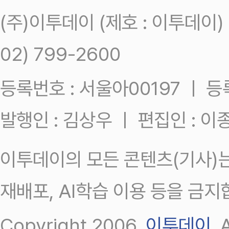
(주)이투데이 (제호 : 이투데이
02) 799-2600
등록번호 : 서울아00197 ㅣ 등록일
발행인 : 김상우 ㅣ 편집인 : 
이투데이의 모든 콘텐츠(기사)는
재배포, AI학습 이용 등을 금지
Copyright 2006.
이투데이
.