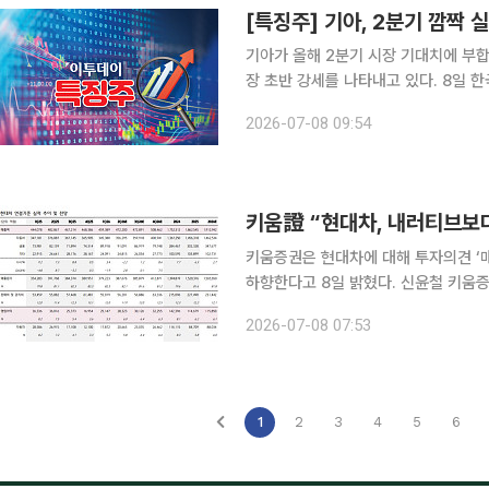
[특징주] 기아, 2분기 깜짝
기아가 올해 2분기 시장 기대치에 부
장 초반 강세를 나타내고 있다. 8일 한국거래소에 따르면 오전 9시50분 기아는 전 거래일 대비
4.81% 오른 16만1100원에 거래 중이다. 이날 LS증권은 기아의 2분기 실적이 물량 증가와
2026-07-08 09:54
선 효과에 힘입어 컨센서스에 부합할 
키움증권은 현대차에 대해 투자의견 ‘
하향한다고 8일 밝혔다. 신윤철 키움증권 연구원은 “현대차에 부여했던 목표 주가수익비율(PER)
17배는 유지하되 주당순이익(EPS) 
2026-07-08 07:53
충격으로 현재로서는 올해 증익 가능성
1
2
3
4
5
6