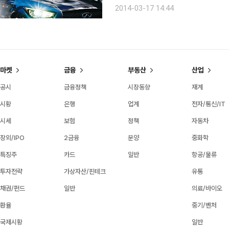
방된 이후 사상 최대치다. 최근 자동차
2014-03-17 14:44
따라 올해는 국산차와 수입차 모두 전
마켓
금융
부동산
산업
공시
금융정책
시장동향
재계
시황
은행
업계
전자/통신/IT
시세
보험
정책
자동차
장외/IPO
2금융
분양
중화학
특징주
카드
일반
항공/물류
투자전략
가상자산/핀테크
유통
채권/펀드
일반
의료/바이오
환율
중기/벤처
국제시황
일반