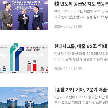
韓 반도체 공급망 지도 변동폭
한은, '우리나라 주요 제조업 생산 및 공급망지도' 
요 확산과 첨단 반도체 경쟁 심화 속 
도체 수출 시장에서 대만이 새로운 핵심
2026-07-27 12:00
장비 부문에서는 네덜란드에 대한 수입
현대차그룹, 매출 82조 '역대
현대차·기아 합산 매출 82조2523억원아이오
이 미국 관세 부담과 글로벌 자동차 수
와 기아 모두 하이브리드차(HEV)와 
2026-07-24 15:59
성공했지만 관세와 인센티브 확대 등의
[종합 2보] 기아, 2분기 매
2분기 EV 판매 88.4% 증가한 11만대EV3·
분기 글로벌 자동차 수요가 감소한 상