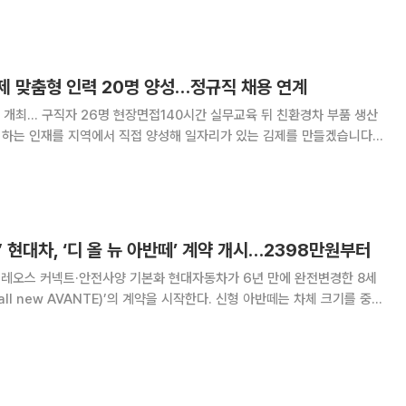
데 하이브리드차의 실구매 부담까지 커지면서
제 맞춤형 인력 20명 양성…정규직 채용 연계
개최… 구직자 26명 현장면접140시간 실무교육 뒤 친환경차 부품 생산
김제일자리종합지원센터에서 열린 ‘일자리 매칭데이’에서 한국형 퀵스타트
의 인력난 해소와 지역 일자리 창출을 지원
” 현대차, ‘디 올 뉴 아반떼’ 계약 개시…2398만원부터
전사양 기본화 현대자동차가 6년 만에 완전변경한 8세
 all new AVANTE)’의 계약을 시작한다. 신형 아반떼는 차체 크기를 중형
본 트림부터 대형 디스플레이와 첨단 안전·편의 사양을 적용해 준중형 세단
을 높였다. 5일 현대차는 디 올 뉴 아반떼의