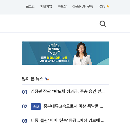
로그인
회원가입
속보창
신문/PDF 구독
RSS
많이 본 뉴스
김정관 장관 “반도체 성과급, 주총 승인 받도록”…상법·자본시장법 개정 시사
01
중부내륙고속도로서 미상 폭발물 발견
02
속보
태풍 '돌핀' 이어 '찬홈' 등장…예상 경로에 한국 '한숨'
03