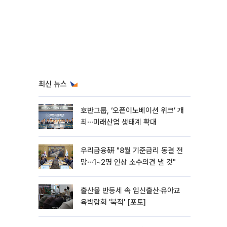
최신 뉴스
호반그룹, ‘오픈이노베이션 위크’ 개
최⋯미래산업 생태계 확대
우리금융硏 "8월 기준금리 동결 전
망⋯1~2명 인상 소수의견 낼 것"
출산율 반등세 속 임신출산·유아교
육박람회 '북적' [포토]