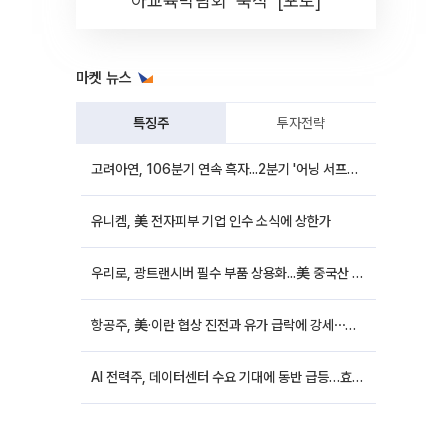
아교육박람회 '북적' [포토]
마켓 뉴스
특징주
투자전략
고려아연, 106분기 연속 흑자...2분기 '어닝 서프라이즈'에 장 초반 12%대 강세
유니켐, 美 전자피부 기업 인수 소식에 상한가
우리로, 광트랜시버 필수 부품 상용화...美 중국산 퇴출 추진에 상승세
항공주, 美·이란 협상 진전과 유가 급락에 강세⋯한진칼 8%↑
AI 전력주, 데이터센터 수요 기대에 동반 급등…효성중공업 10%↑