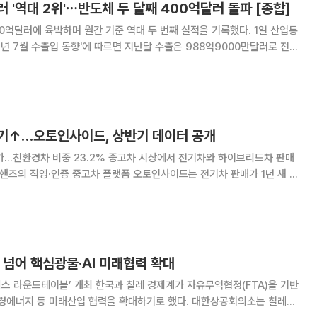
러 '역대 2위'⋯반도체 두 달째 400억달러 돌파 [종합]
억달러에 육박하며 월간 기준 역대 두 번째 실적을 기록했다. 1일 산업통
6년 7월 수출입 동향'에 따르면 지난달 수출은 988억9000만달러로 전년
. 이는 사상 처음 월간 수출 1000억달러를 돌파한 6월(1022억5000만
째로 높은 실적이다.
기↑…오토인사이드, 상반기 데이터 공개
.2% 중고차 시장에서 전기차와 하이브리드차 판매
토핸즈의 직영·인증 중고차 플랫폼 오토인사이드는 전기차 판매가 1년 새 두
서 차지하는 비중도 확대됐다고 밝혔다. 고유가·고물가 속 경제성을 중시하
 모델이 유입되면서 내연기관차 중심이던
A’ 넘어 핵심광물·AI 미래협력 확대
국과 칠레 경제계가 자유무역협정(FTA)을 기반
지 등 미래산업 협력을 확대하기로 했다. 대한상공회의소는 칠레산