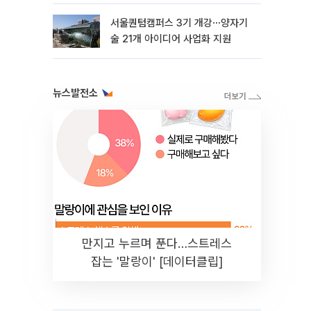
서울퀀텀캠퍼스 3기 개강⋯양자기
술 21개 아이디어 사업화 지원
뉴스발전소
만지고 누르며 푼다…스트레스
잡는 '말랑이' [데이터클립]