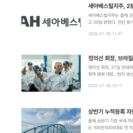
세아베스틸지주, 2
세아베스틸지주는 올해 2분
고 30일 밝혔다. 전년 동기보다 각각 
가운데 고부가 제품 비중 
2026-07-30 11:47
세아베스틸은 2분기 매출 
정의선 회장, 브라질
정의선 회장, 27일 현대
정책 변화 대응…현지 생산
진 정의선 현대자동차그룹 회장이 브라질 현지 생산기지를 찾아 중남미 시장 공략 전략을 점검했다.
2026-07-30 10:11
중국 업체들의 공세가 거
상반기 누적등록 자동
올해 상반기 기준 국내 자
는 109만5000대로 첫 