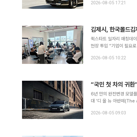
2026-08-05 17:21
내수 판매가 부진한 가운
김제시, 한국몰드김
퀵스타트 일자리 매칭데이 
현장 투입 “기업이 필요로 하는 인재를 지역에서 직접 양성해 일자리가 있는 김제를 만들겠습니다.”
정성주 김제시장은 4일 
2026-08-05 10:22
프로그램을 통해 투자기업
“국민 첫 차의 귀환
6년 만의 완전변경 모델플레오스 커넥트·안
대 ‘디 올 뉴 아반떼(The
세단 수준으로 키우고 기
2026-08-05 09:03
의 상품성