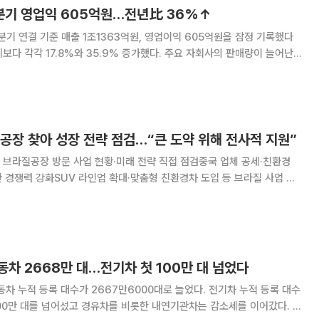
분기 영업익 605억원…전년比 36%↑
기 연결 기준 매출 1조1363억원, 영업이익 605억원을 잠정 기록했다
17.8%와 35.9% 증가했다. 주요 자회사의 판매량이 늘어난
확대와 원부재료 가격 상승을 반영한 판매가격 인상이 실적을 견인했다.
5989억원과 영업이익 246억
공장 찾아 성장 전략 점검…“큰 도약 위해 전사적 지원”
차 브라질공장 방문 사업 현황·미래 전략 직접 점검중국 업체 공세·친환경
 경쟁력 강화SUV 라인업 확대·맞춤형 친환경차 도입 등 브라질 사업 추
세지는 가운데 브라질 맞춤형 친환경차와 스
차 2668만 대…전기차 첫 100만 대 넘었다
동차 누적 등록 대수가 2667만6000대로 늘었다. 전기차 누적 등록 대수
100만 대를 넘어섰고 경유차를 비롯한 내연기관차는 감소세를 이어갔다. 국