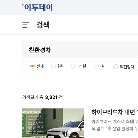
검색
전체
1주
1개월
1년
직접입력
검색결과 총
3,821
건
하이브리드차 내년 1
하이브리드 개소세 최대 7
목'업계 "車산업 활성화 위한 세제 지원 필요" 국내 
드 자동차의 세제 혜택이