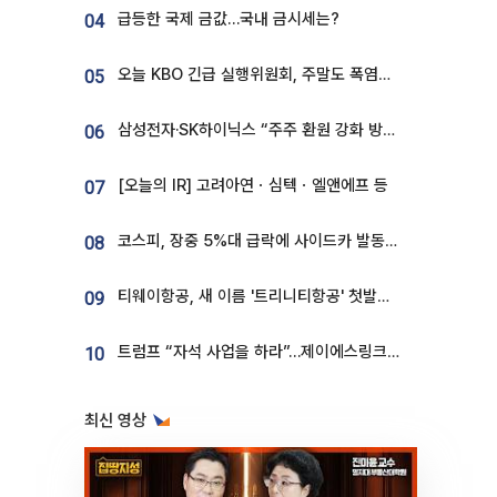
급등한 국제 금값…국내 금시세는?
04
오늘 KBO 긴급 실행위원회, 주말도 폭염취소 될까
05
삼성전자·SK하이닉스 “주주 환원 강화 방안 마련”
06
[오늘의 IR] 고려아연ㆍ심텍ㆍ엘앤에프 등
07
코스피, 장중 5%대 급락에 사이드카 발동…삼성·SK 동반 폭락
08
티웨이항공, 새 이름 '트리니티항공' 첫발…SSC 전략 본격화
09
트럼프 “자석 사업을 하라”…제이에스링크, 비중국 영구자석 공급망 구축 속도
10
최신 영상