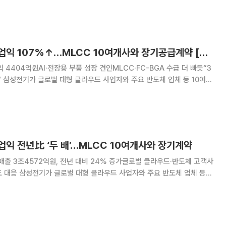
현지시간) 칠레 산티아고에서 ‘한-칠레 비즈니스 라운드테이블’을 개최했
명 대통령의 칠레 공식 방문을 계기로 마련
삼성전기, 2분기 영업익 107%↑…MLCC 10여개사와 장기공급계약 [종합]
 4404억원AI·전장용 부품 성장 견인MLCC·FC-BGA 수급 더 빠듯“3
10여
서(MLCC) 장기공급계약(LTA)을 체결했다. AI 데이터센터용 고성능
늘어나는 가운데 장기계약을 통해
업익 전년比 ‘두 배’…MLCC 10여개사와 장기계약
대매출 3조4572억원, 전년 대비 24% 증가글로벌 클라우드·반도체 고객사
주요 반도체 업체 등
믹콘덴서(MLCC) 장기공급계약(LTA)을 체결했다. AI 데이터센터용 고
르게 늘어나는 가운데 장기계약을 통해