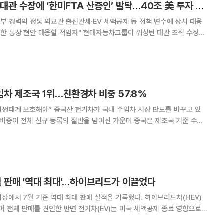
현대차그룹, 워싱턴 대관 수장에 ‘한미FTA 산증인’ 발탁…40조 美 투자 뒷받침
부 경력의 정통 외교관 출신관세·EV 세액공제 등 정책 변수에 상시 대응
할 적임자" 현대자동차그룹이 워싱턴 대관 조직 수장에
 출신 외교관을 앉혔다. 관세 리스크가 여전한 가운데 미국 내 40조원 규
 대응 채널을 강화하려는 포석으로 풀이
입차 제조국 1위…친환경차 비중 57.8%
기차가 국내 수입차 시장 판도를 바꾸고 있
 비중이 전체 신규 등록의 절반을 넘어선 가운데 중국은 제조국 기준 수입
랐다. 완성차 업계에서는 중국산 전기차 공세에 대응하기 위해 국내 생산 기
반을 강화할 정책 지원이 필요하다고 제언했다. 4일 한국자동차모
월 판매 '역대 최대'…하이브리드가 이끌었다
장에서 7월 기준 역대 최대 판매 실적을 기록했다. 하이브리드차(HEV)
며 전체 판매를 견인한 반면 전기차(EV)는 미국 세액공제 종료 영향으로