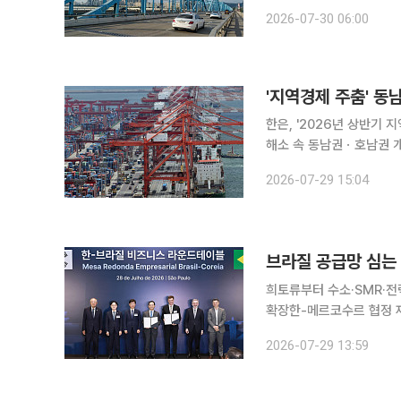
토교통부는 올해 6월 말 
2026-07-30 06:00
1000대, 0.6% 증가했다
한은, '2026년 상반기 
해소 속 동남권ㆍ호남권 개선 기
경제가 반도체 등 주요 
2026-07-29 15:04
일 것이라는 한국은행 분석
브라질 공급망 심
희토류부터 수소·SMR·전
확장한-메르코수르 협정 재개·인증 개선 
계기로 한국과 브라질 기
2026-07-29 13:59
섰다. 단순한 원료 구매나