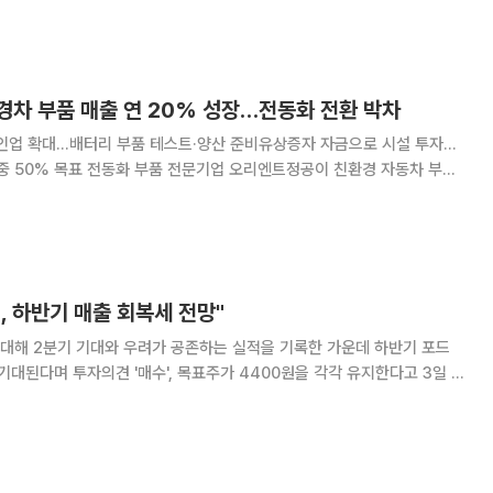
밝혔다. 현대차(제네시스 포함)는
경차 부품 매출 연 20% 성장…전동화 전환 박차
라인업 확대…배터리 부품 테스트·양산 준비유상증자 자금으로 시설 투자…
 오리엔트정공이 친환경 자동차 부품
 속도를 낸다. 오리엔트정공은 친환경차 부품 매출이 매
따라 전동화 부품 사업 구조 전환을 가속한다
 하반기 매출 회복세 전망"
대해 2분기 기대와 우려가 공존하는 실적을 기록한 가운데 하반기 포드
이 기대된다며 투자의견 '매수', 목표주가 4400원을 각각 유지한다고 3일 밝
 동기 대비 각각 0.6%,