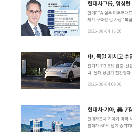
한미FTA 실무·미무역대표
체계 구축성 김 사장 "복잡한 통상 현안 대응
25년 경력의 미국 국무부
2026-08-04 16:20
모 투자를 뒷받침할 정책
中, 독일 제치고 수
전기차 113.6% 급증“산업생태계 보호해야” 중국산 전
다. 올해 상반기 친환경차
차 시장 점유율 1위에 올
2026-08-04 09:36
현대차·기아, 美 7
현대자동차·기아가 미국 시
판매가 50% 넘게 증가하