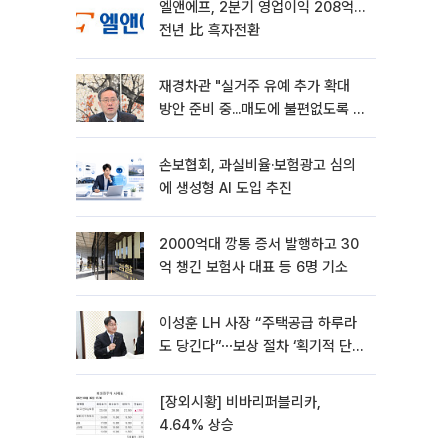
엘앤에프, 2분기 영업이익 208억…
전년 比 흑자전환
재경차관 "실거주 유예 추가 확대
방안 준비 중...매도에 불편없도록 노
력"
손보협회, 과실비율·보험광고 심의
에 생성형 AI 도입 추진
2000억대 깡통 증서 발행하고 30
억 챙긴 보험사 대표 등 6명 기소
이성훈 LH 사장 “주택공급 하루라
도 당긴다”⋯보상 절차 ‘획기적 단
축’
[장외시황] 비바리퍼블리카,
4.64% 상승