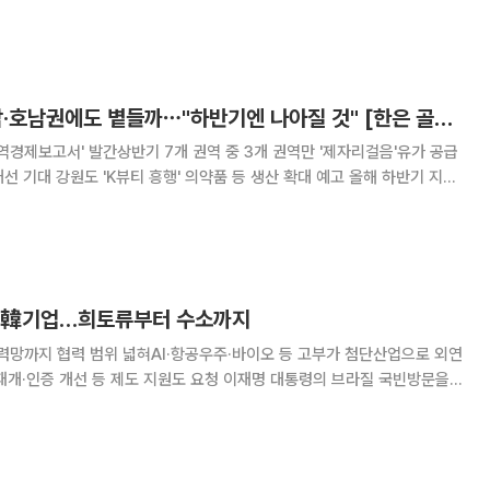
기준 자동차 누적 등록 대수가 2667만6000대로 지난해 말보다 16만
고 30일 밝혔다. 국민 1.
'지역경제 주춤' 동남·호남권에도 볕들까⋯"하반기엔 나아질 것" [한은 골든북]
지역경제보고서' 발간상반기 7개 권역 중 3개 권역만 '제자리걸음'유가 공급
대 강원도 'K뷰티 흥행' 의약품 등 생산 확대 예고 올해 하반기 지역
제조업과 서비스업의 견조한 성장세에 힘입어 대부분 권역에서 개선세를 보
이 나왔다. 상반기 개선세가 뚜렷
는 韓기업…희토류부터 수소까지
력망까지 협력 범위 넓혀AI·항공우주·바이오 등 고부가 첨단산업으로 외연
등 제도 지원도 요청 이재명 대통령의 브라질 국빈방문을
업들이 핵심광물과 친환경 에너지, 첨단산업을 아우르는 공급망 협력에 나
 제품 수출을 넘어 현지 생산과 기술 개발,