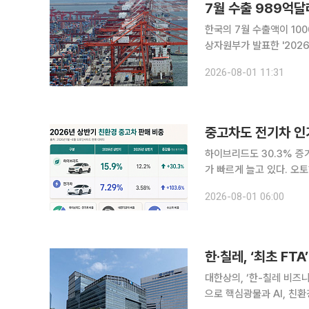
7월 수출 989억달
한국의 7월 수출액이 1000
상자원부가 발표한 '202
동월보다 62.8% 증가했다
2026-08-01 11:31
달러)에 이어 역대 두 번
중고차도 전기차 인
하이브리드도 30.3% 증가…친환경차 비중 23
가 빠르게 늘고 있다. 오
배로 뛰었고 전체 판매에
2026-08-01 06:00
는 소비자가 늘고 다양한
한·칠레, ‘최초 FT
대한상의, ‘한-칠레 비즈니스 라운드테이블’ 개최 한
으로 핵심광물과 AI, 친환경에너