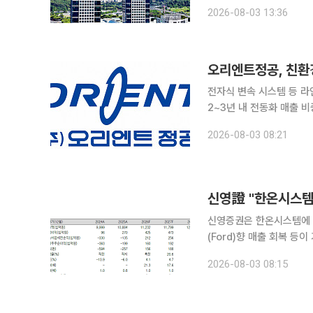
감소세를 보였다. 현대차·기아는 지난달 미국에서 총 16만5284대를 판매해 지난해 같은 기간보다
2026-08-03 13:36
5.0% 증가했다고 3일 
오리엔트정공, 친환
전자식 변속 시스템 등 
2~3년 내 전동화 매출 비중 50% 목표 전동화 부품 전문기업
매출 증가세를 바탕으로 전동화 사업 전환에
2026-08-03 08:21
년 약 20%씩 성장함에 
신영證 "한온시스템,
신영증권은 한온시스템에 
(Ford)향 매출 회복 등
혔다. 문용권 신영증권 연구원은 "한온시스템의 2026년 2분기 연결 매출액은 2조8750억원, 영업
2026-08-03 08:15
이익은 1037억원으로 전년