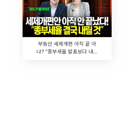
부동산 세제개편 아직 끝 아
냐? "종부세율 발표보다 내릴
것" 장기거주·양도세 전망 I 집
땅지성 I 김인만, 진미윤