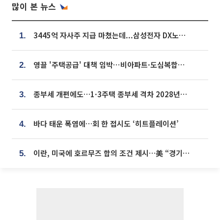
많이 본 뉴스
3445억 자사주 지급 마쳤는데...삼성전자 DX노조, 뒤늦은 '떼쓰기 집회'
1.
영끌 '주택공급' 대책 임박⋯비아파트·도심복합까지 총동원
2.
종부세 개편에도…1·3주택 종부세 격차 2028년부터 확대
3.
바다 태운 폭염에…회 한 접시도 ‘히트플레이션’
4.
이란, 미국에 호르무즈 합의 조건 제시…美 “경기 아직 안 끝나” [종합]
5.