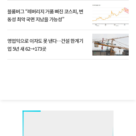
블룸버그 “레버리지 거품 빠진 코스피, 변
동성 최악 국면 지났을 가능성”
영업익으로 이자도 못 낸다…건설 한계기
업 5년 새 62→173곳