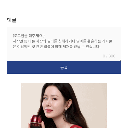
댓글
0 / 300