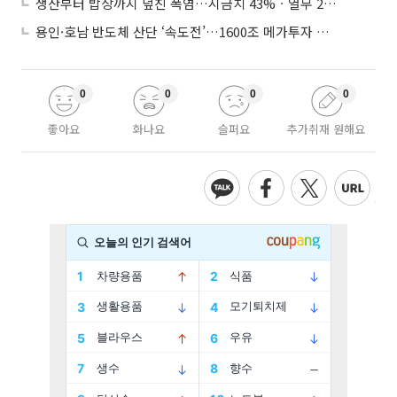
생산부터 밥상까지 덮친 폭염…시금치 43%ㆍ열무 28% 급등
용인·호남 반도체 산단 ‘속도전’…1600조 메가투자 이행 총력
0
0
0
0
좋아요
화나요
슬퍼요
추가취재 원해요