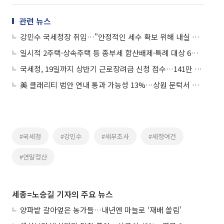
관련 뉴스
강민수 국세청장 취임…"안정적인 세수 확보 위해 내실 있고 효율적인 세정"
일시적 2주택·상속주택 등 종부세 합산배제·특례 대상 6만 명 이달 신청해야
국세청, 19일까지 상반기 근로장려금 신청 접수…141만 가구 대상
美 클래리티 법안 연내 통과 가능성 13%…상원 문턱서 제동
#국세청
#강민수
#세무조사
#세정여건
#연말정산
세종=노승길 기자의 주요 뉴스
양파밭 갈아엎은 농가들…내년엔 마늘로 ‘재배 쏠림’