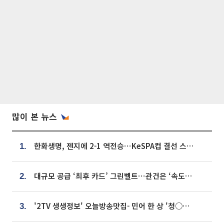
많이 본 뉴스
한화생명, 젠지에 2-1 역전승⋯KeSPA컵 결선 스테이지 2 직행
1.
대규모 공급 ‘최후 카드’ 그린벨트⋯관건은 ‘속도’ [주택공급 승부수의 조건]
2.
'2TV 생생정보' 오늘방송맛집- 민어 한 상 '청○○○' vs 전복 한 상 '명○'
3.