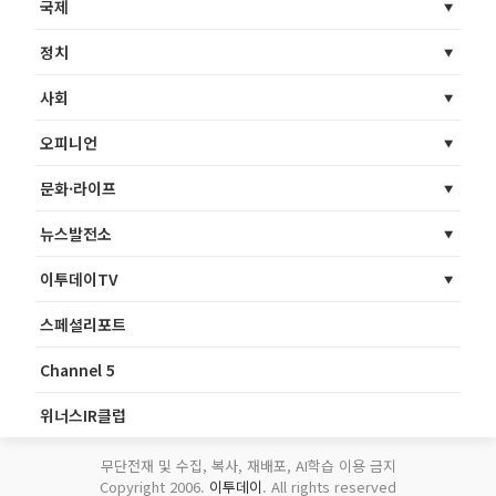
국제
정치
사회
오피니언
문화·라이프
뉴스발전소
이투데이TV
스페셜리포트
Channel 5
위너스IR클럽
무단전재 및 수집, 복사, 재배포, AI학습 이용 금지
Copyright 2006.
이투데이
. All rights reserved