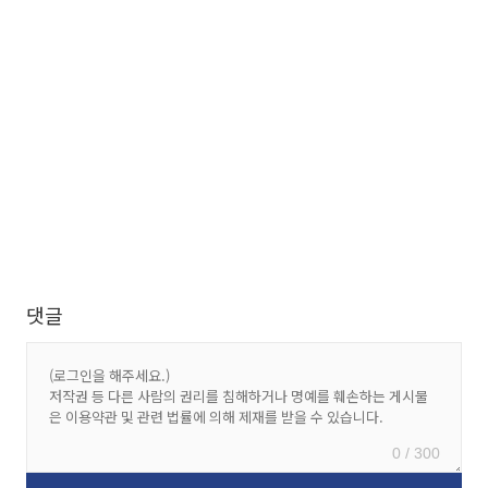
댓글
0 / 300