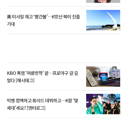
美 미사일 재고 ‘빨간불’…K방산 북미 진출
기대
KBO 폭염 '여름방학' 끝…프로야구 갈 길
멀다 [해시태그]
빅뱅 컴백하고 튜이드 데뷔하고⋯K팝 '몇
세대'세요? [엔터로그]