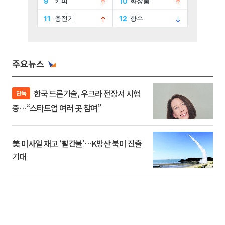
주요뉴스
한국 드론기술, 우크라 전장서 시험
단독
중…“스타트업 여러 곳 참여”
美 미사일 재고 ‘빨간불’…K방산 북미 진출
기대