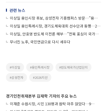
관련 뉴스
이상일 용인시장 후보, 삼성전자 기흥캠퍼스 방문…"용인 국가산단 정상 추진돼야"
이상일 용인특례시장, 경기도체육대회 선수단과 동행…26개 종목 485명 총력전
이상일, 안호영 반도체 이전론 해부…"전북 표심이 국가산업 볼모 잡았다"
무너진 노후, 국민연금으로 다시 세우다
#이상일
#용인특례시장
#반도체국가산업단지
#삼성전자
#2026지선
경기인천취재본부 김재학 기자의 주요 뉴스
이재준 수원시장, 시민 130명과 원탁 마주 앉았다…9월 비전선포 마지막 관문