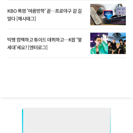
KBO 폭염 '여름방학' 끝…프로야구 갈 길
멀다 [해시태그]
빅뱅 컴백하고 튜이드 데뷔하고⋯K팝 '몇
세대'세요? [엔터로그]