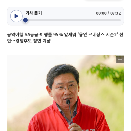
기사 듣기
00:00 / 03:32
공약이행 SA등급·이행률 95% 앞세워 '용인 르네상스 시즌2' 선
언…경쟁후보 정면 겨냥