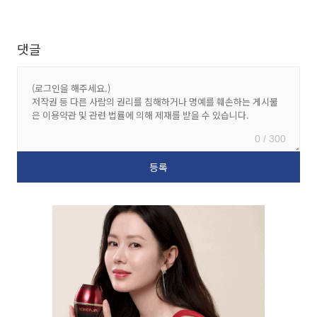
댓글
0 / 300