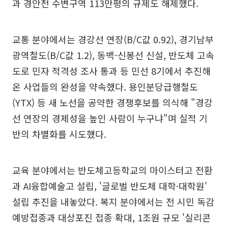
과 경안천 수변구역 113만평의 규제도 해제했다.
교통 분야에서는 경강선 연장(B/C값 0.92), 경기남부
광역철도(B/C값 1.2), 동백-신봉선 신설, 반도체 고속
도로 민자 적격성 조사 통과 등 민선 8기에서 추진해
온 사업들의 완성을 약속했다. 용인분당급행철도
(YTX) 등 새 노선을 공약한 경쟁후보를 의식해 "경강
선 연장의 경제성을 높인 사람이 누구냐"며 실적 기
반의 차별화를 시도했다.
교육 분야에서는 반도체고등학교의 마이스터고 전환
과 AI융합예술고 설립, '글로벌 반도체 대학·대학원'
설립 추진을 내놓았다. 복지 분야에서는 전 시민 독감
예방접종과 대상포진 접종 확대, 1조원 규모 '실리콘