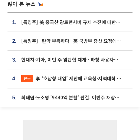
많이 본 뉴스
[특징주] 美 중국산 광트랜시버 규제 추진에 대한광통신 등 광통신株 강세
1.
[특징주] “탄약 부족하다“ 美 국방부 증산 요청에⋯국내 방산주 급등세
2.
현대차·기아, 이번 주 임단협 재개…하청 사용자성 재심도 ‘변수’
3.
李 ‘호남형 대입’ 제안에 교육청·지역대학 서·논술형 입시 연계 '착수'
단독
4.
최태원·노소영 '9440억 분할' 판결, 이번주 재상고 여부 주목
5.