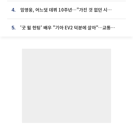
임영웅, 어느덧 데뷔 10주년⋯"가진 것 없던 시절, 내 앞엔 20명의 팬뿐"
4.
'굿 윌 헌팅' 배우 "기아 EV2 덕분에 살아"…교통사고 후 안전성 극찬
5.