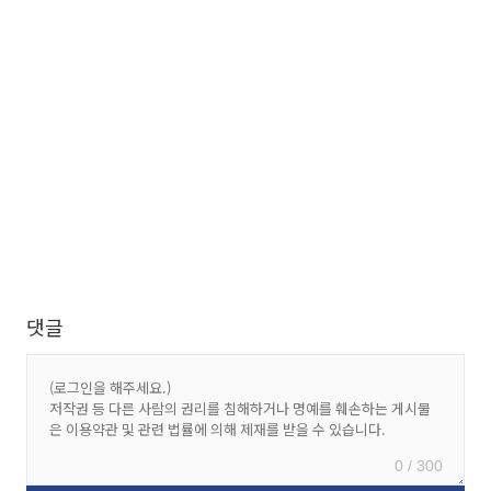
댓글
0 / 300