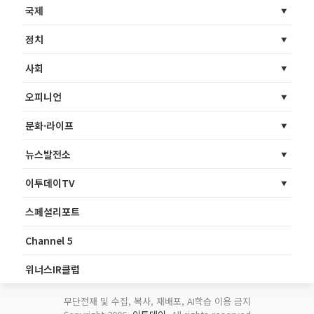
국제
정치
사회
오피니언
문화·라이프
뉴스발전소
이투데이TV
스페셜리포트
Channel 5
위너스IR클럽
무단전재 및 수집, 복사, 재배포, AI학습 이용 금지