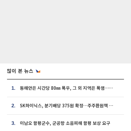
많이 본 뉴스
동해안은 시간당 80㎜ 폭우, 그 외 지역은 폭염…‘극과 극 날씨’
1.
SK하이닉스, 분기배당 375원 확정…주주환원책 9월로 앞당겨 발표
2.
이남오 함평군수, 군공항 소음피해 함평 보상 요구
3.