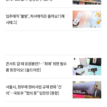
입추매직 '불발', 처서매직은 올까요? [해
시태그]
콘서트 갈 때 응원봉만?⋯'최애' 위한 필수
품 등장이오! [솔드아웃]
서울시, 정부에 정비사업 규제 완화 '건
의'⋯국토부 "협의 중" 입장만 [종합]