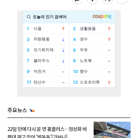
주요뉴스
22일 만에 다시 문 연 홈플러스…정상화 바
쁜데 재고 없어 ‘발동동’[가보니]