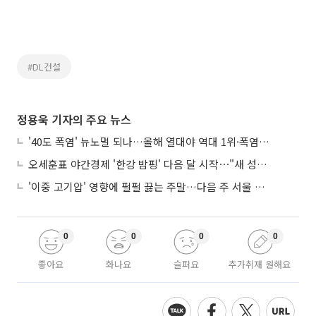
#DL건설
정용욱 기자의 주요 뉴스
'40도 폭염' 뉴노멀 되나…올해 열대야 역대 1위·폭염일수 평년 3배 넘어
오세훈표 야간경제 '한강 밤핑' 다음 달 시작⋯"새 성장동력 만들 것"
'이중 고기압' 영향에 펄펄 끓는 주말…다음 주 서울 포함 서쪽이 더 덥다
0
0
0
0
좋아요
화나요
슬퍼요
추가취재 원해요