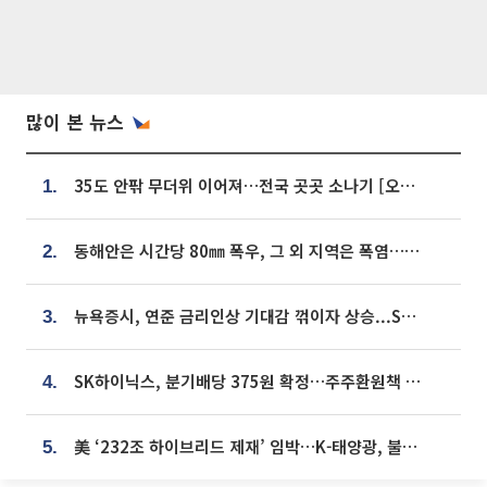
많이 본 뉴스
35도 안팎 무더위 이어져…전국 곳곳 소나기 [오늘 날씨]
1.
동해안은 시간당 80㎜ 폭우, 그 외 지역은 폭염…‘극과 극 날씨’
2.
뉴욕증시, 연준 금리인상 기대감 꺾이자 상승...S&P500 사상 최고치 [종합]
3.
SK하이닉스, 분기배당 375원 확정…주주환원책 9월로 앞당겨 발표
4.
美 ‘232조 하이브리드 제재’ 임박…K-태양광, 불확실성 털고 날개 다나
5.