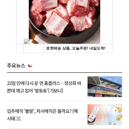
주요뉴스
22일 만에 다시 문 연 홈플러스…정상화 바
쁜데 재고 없어 ‘발동동’[가보니]
입추매직 '불발', 처서매직은 올까요? [해
시태그]