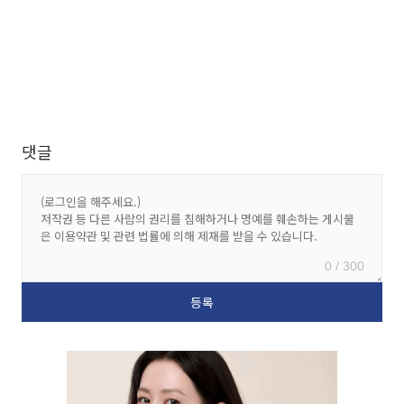
댓글
0 / 300