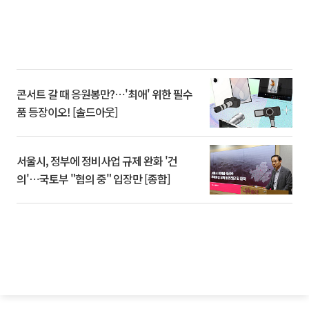
콘서트 갈 때 응원봉만?⋯'최애' 위한 필수
품 등장이오! [솔드아웃]
서울시, 정부에 정비사업 규제 완화 '건
의'⋯국토부 "협의 중" 입장만 [종합]