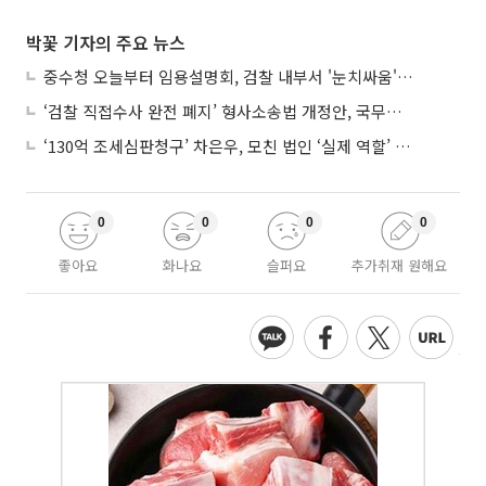
박꽃 기자의 주요 뉴스
중수청 오늘부터 임용설명회, 검찰 내부서 '눈치싸움' 기류변화도
‘검찰 직접수사 완전 폐지’ 형사소송법 개정안, 국무회의 통과
‘130억 조세심판청구’ 차은우, 모친 법인 ‘실제 역할’ 다툴 듯
0
0
0
0
좋아요
화나요
슬퍼요
추가취재 원해요