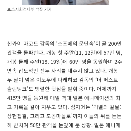
▲△사회경제부 박꽃 기자
신카이 마코토 감독의 ‘스즈메의 문단속’이 곧 200만
관객을 돌파한다. 개봉 첫 주말(11, 12일)에 57만 명,
개봉 둘째 주말(18, 19일)에 60만 명을 동원하며 2주
연속 압도적인 선두 자리를 내주지 않고 있다. 개봉
두 달이 넘은 이노우에 다케히코 감독의 ‘더 퍼스트
슬램덩크’도 맹렬한 뒷심을 발휘 중이다. 어제까지
415만 명을 동원해 매일 역대 일본 애니메이션의 최
고 기록을 갈아 치우고 있다. 심지어는 ‘귀멸의 칼날:
상현집결, 그리고 도공마을로’까지 이들의 뒤를 든든
히 받치며 50만 관객을 눈앞에 둔 상황. 일본 애니메