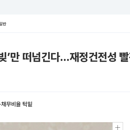
일반
에 ‘빚’만 떠넘긴다…재정건전성 
·채무비율 턱밑