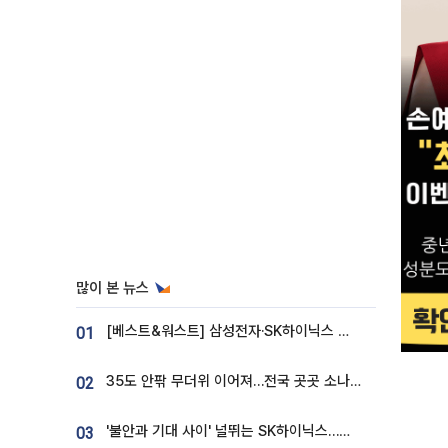
많이 본 뉴스
[베스트&워스트] 삼성전자·SK하이닉스 밀린 한 주…상상인증권은 85% 급등
01
35도 안팎 무더위 이어져…전국 곳곳 소나기 [오늘 날씨]
02
'불안과 기대 사이' 널뛰는 SK하이닉스…증권가 "HBM4·LTA 기반 펀터멘털 견고"
03