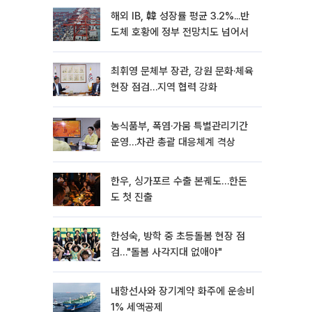
해외 IB, 韓 성장률 평균 3.2%...반
도체 호황에 정부 전망치도 넘어서
최휘영 문체부 장관, 강원 문화·체육
현장 점검…지역 협력 강화
농식품부, 폭염·가뭄 특별관리기간
운영…차관 총괄 대응체계 격상
한우, 싱가포르 수출 본궤도…한돈
도 첫 진출
한성숙, 방학 중 초등돌봄 현장 점
검…"돌봄 사각지대 없애야"
내항선사와 장기계약 화주에 운송비
1% 세액공제