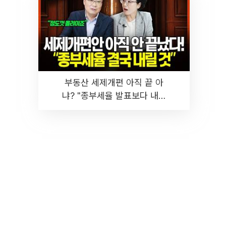
부동산 세제개편 아직 끝 아
냐? "종부세율 발표보다 내릴
것" 장기거주·양도세 전망 I 집
땅지성 I 김인만, 진미윤