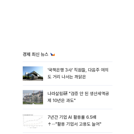
경제 최신 뉴스
'국책은행 3사' 직원들, 다음주 여의
도 거리 나서는 까닭은
나라살림硏 "검증 안 된 생산세액공
제 10년은 과도"
7년간 기업 AI 활용률 6.5배
↑⋯"활용 기업서 고용도 늘어"