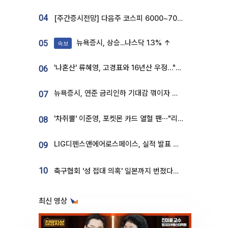
04
[주간증시전망] 다음주 코스피 6000~7000⋯“外人 수급은 정책이 변수”
뉴욕증시, 상승...나스닥 1.3% ↑
05
속보
'나혼산' 류혜영, 고경표와 16년산 우정…"자취방서 부모님과 마주쳐"
06
뉴욕증시, 연준 금리인하 기대감 꺾이자 상승...S&P500 사상 최고치 [종합]
07
'차쥐뿔' 이준영, 포켓몬 카드 열혈 팬⋯"리셀러 처단할 것"
08
LIG디펜스앤에어로스페이스, 실적 발표 후 급락→반등⋯증권가 “28년까지 튼튼”
09
10
축구협회 '성 접대 의혹' 일본까지 번졌다…日 심판 실명 공개
최신 영상