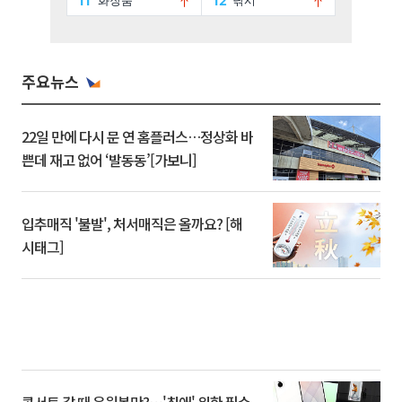
주요뉴스
22일 만에 다시 문 연 홈플러스…정상화 바
쁜데 재고 없어 ‘발동동’[가보니]
입추매직 '불발', 처서매직은 올까요? [해
시태그]