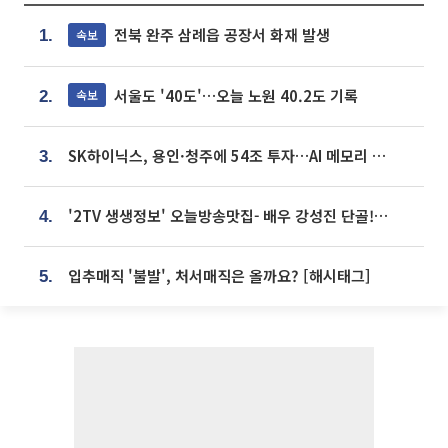
전북 완주 삼례읍 공장서 화재 발생
속보
1.
서울도 '40도'…오늘 노원 40.2도 기록
속보
2.
SK하이닉스, 용인·청주에 54조 투자…AI 메모리 생산기지 키운다
3.
'2TV 생생정보' 오늘방송맛집- 배우 강성진 단골! 쌀국수ㆍ푸팟퐁 커리 맛집 '블○○○'
4.
입추매직 '불발', 처서매직은 올까요? [해시태그]
5.