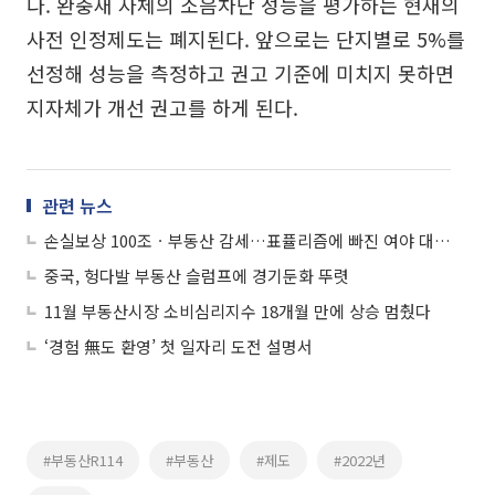
다. 완충재 자체의 소음차단 성능을 평가하는 현재의
사전 인정제도는 폐지된다. 앞으로는 단지별로 5%를
선정해 성능을 측정하고 권고 기준에 미치지 못하면
지자체가 개선 권고를 하게 된다.
관련 뉴스
손실보상 100조ㆍ부동산 감세…표퓰리즘에 빠진 여야 대선후보
중국, 헝다발 부동산 슬럼프에 경기둔화 뚜렷
11월 부동산시장 소비심리지수 18개월 만에 상승 멈췄다
‘경험 無도 환영’ 첫 일자리 도전 설명서
#부동산R114
#부동산
#제도
#2022년