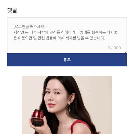
댓글
0 / 300