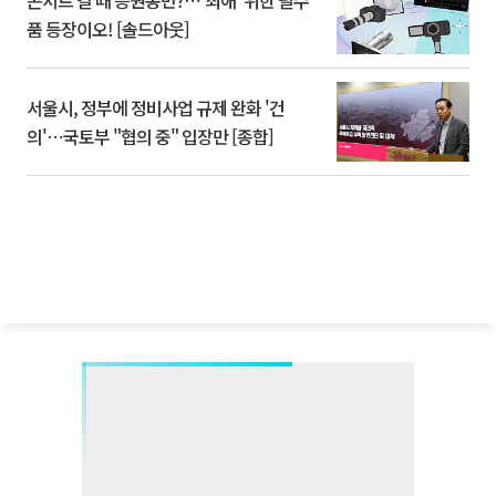
콘서트 갈 때 응원봉만?⋯'최애' 위한 필수
품 등장이오! [솔드아웃]
서울시, 정부에 정비사업 규제 완화 '건
의'⋯국토부 "협의 중" 입장만 [종합]