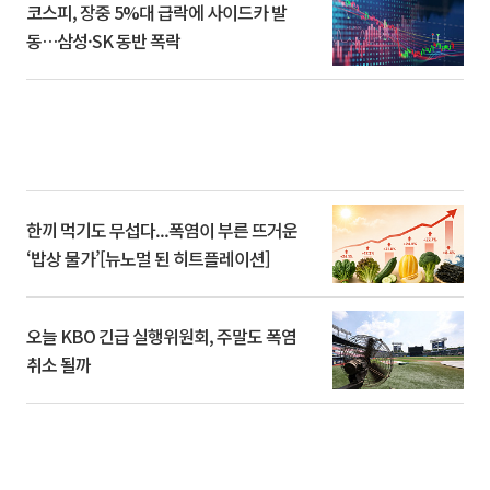
코스피, 장중 5%대 급락에 사이드카 발
동…삼성·SK 동반 폭락
한끼 먹기도 무섭다...폭염이 부른 뜨거운
‘밥상 물가’[뉴노멀 된 히트플레이션]
오늘 KBO 긴급 실행위원회, 주말도 폭염
취소 될까