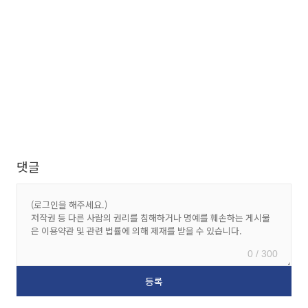
댓글
0 / 300