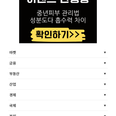
마켓
금융
부동산
산업
경제
국제