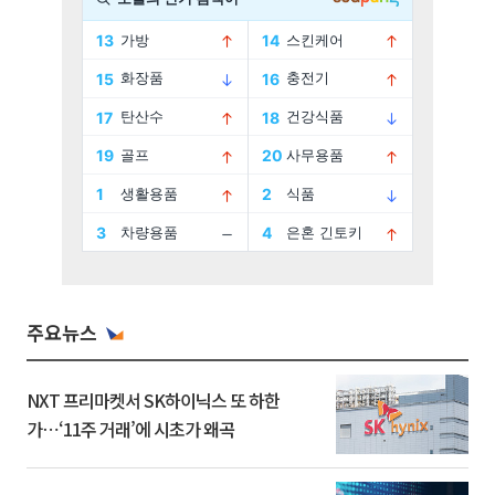
주요뉴스
NXT 프리마켓서 SK하이닉스 또 하한
가⋯‘11주 거래’에 시초가 왜곡