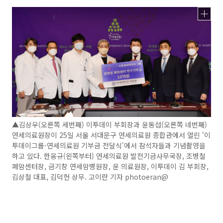
▲김상우(오른쪽 세번째) 이투데이 부회장과 윤동섭(오른쪽 네번째)
연세의료원장이 25일 서울 서대문구 연세의료원 종합관에서 열린 '이
투데이그룹-연세의료원 기부금 전달식'에서 참석자들과 기념촬영을
하고 있다. 한웅규(왼쪽부터) 연세의료원 발전기금사무국장, 조병철
폐암센터장, 금기창 연세암병원장, 윤 의료원장, 이투데이 김 부회장,
김상철 대표, 김덕헌 상무. 고이란 기자 photoeran@