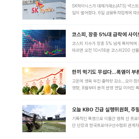
SK하이닉스가 대체거래소(ATS) 넥스
일이 벌어졌다. 6일 금융투자업계에 따르
규장 종가보다 29.98% 내린 116만8
규시장과 달
코스피, 장중 5%대 급락에 사이
코스피 지수가 장중 5% 넘게 폭락하며
따르면 오전 10시18분 코스피200 
정지됐다. 발동 시점 당시 코스피200 선
록했다.
한끼 먹기도 무섭다...폭염이 부
고온에 생육 부진·출하량 감소…오이·참외
영향, 8월부터 본격 반영 연일 이어진 
고온에 취약한 시금치와 상추 등 잎채소뿐
오늘 KBO 긴급 실행위원회, 주
기록적인 폭염으로 이틀간 멈춰 선 프로야
단 단장과 한국프로야구선수협회 관계자가
5일 “최근 전국적으로 폭염이 지속되면