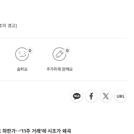
조의 경고]
0
0
슬퍼요
추가취재 원해요
 하한가⋯‘11주 거래’에 시초가 왜곡