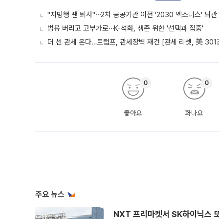
"지방행 땐 퇴사"⋯2차 공공기관 이전 '2030 엑소더스' 뇌관
범용 버리고 고부가로⋯K-석화, 생존 위한 '선택과 집중'
더 센 관세 온다…트럼프, 관세장벽 재건 [관세 리셋, 美 301
0
0
좋아요
화나요
주요 뉴스
NXT 프리마켓서 SK하이닉스 또