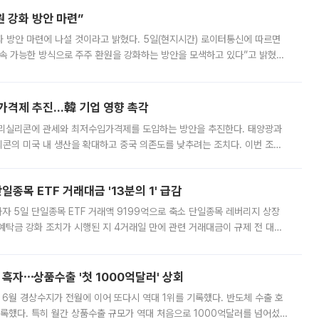
 강화 방안 마련”
 것이라고 밝혔다. 5일(현지시간) 로이터통신에 따르면
속 가능한 방식으로 주주 환원을 강화하는 방안을 모색하고 있다”고 밝혔다.
그러면서 자세한 내용은 “조만간 공개할 예정”이라고 덧붙였다. SK하이닉스도 로이터에 전달한 성명에서 “연
가격제 추진…韓 기업 영향 촉각
폴리실리콘에 관세와 최저수입가격제를 도입하는 방안을 추진한다. 태양광과
콘의 미국 내 생산을 확대하고 중국 의존도를 낮추려는 조치다. 이번 조처
쏠리고 있다. 5일(현지시간) 블룸버그통신에 따르면 미국 행정부 내에서는
종목 ETF 거래대금 '13분의 1' 급감
자 5일 단일종목 ETF 거래액 9199억으로 축소 단일종목 레버리지 상장
예탁금 강화 조치가 시행된 지 4거래일 만에 관련 거래대금이 규제 전 대비
거래소에 따르면 전날 코스피 시장 전체 거래대금은 25조2129억원을 기록
 흑자⋯상품수출 '첫 1000억달러' 상회
표 6월 경상수지가 전월에 이어 또다시 역대 1위를 기록했다. 반도체 수출 호
기록했다. 특히 월간 상품수출 규모가 역대 처음으로 1000억달러를 넘어섰