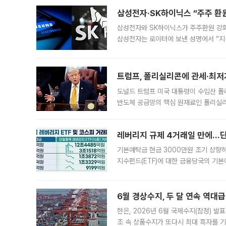
KBO리그와
삼성전자·SK하이닉스 “주주 환원
삼성전자와 SK하이닉스가 주주환원 강화 방안 마련에 나설
삼성전자는 로이터에 보낸 성명에서 “지
트럼프, 폴리실리콘에 관세·최저
도널드 트럼프 미국 대통령이 수입산 
반도체 공급망의 핵심 원재료인 폴리실리
로 한국 기업에 미칠 영향에도 관심이 
레버리지 규제 4거래일 만에…단일
기본예탁금 현금 3000만원 조기 상향하
지수펀드(ETF)에 대한 금융당국의 기본
13분의 1수준으로 급감했다. 6일 한국
한 가운데
6월 경상수지, 두 달 연속 역대급
한은, 2026년 6월 국제수지(잠정) 발
조 속 상품수지가 또다시 최대 흑자를 