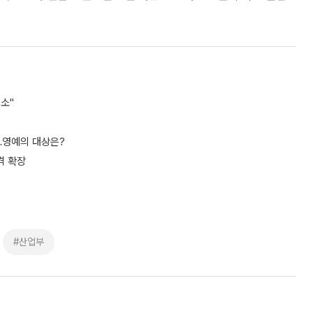
소"
…영예의 대상은?
격 확장
#산업부