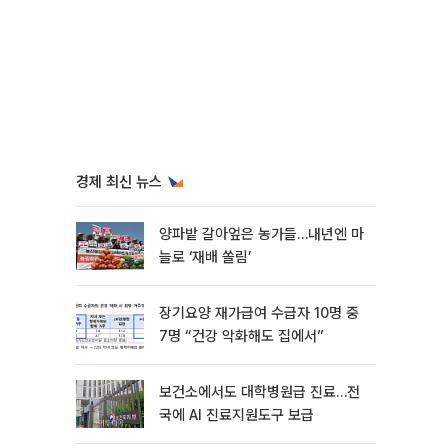
경제 최신 뉴스
양파밭 갈아엎은 농가들…내년엔 마
늘로 ‘재배 쏠림’
장기요양 재가급여 수급자 10명 중
7명 “건강 악화해도 집에서”
보건소에서도 대학병원급 진료…전
국에 AI 진료지원도구 보급