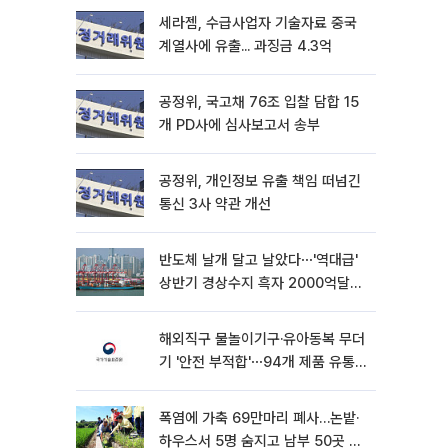
세라젬, 수급사업자 기술자료 중국
계열사에 유출... 과징금 4.3억
공정위, 국고채 76조 입찰 담합 15
개 PD사에 심사보고서 송부
공정위, 개인정보 유출 책임 떠넘긴
통신 3사 약관 개선
반도체 날개 달고 날았다⋯'역대급'
상반기 경상수지 흑자 2000억달러
육박 [종합]
해외직구 물놀이기구·유아동복 무더
기 '안전 부적합'⋯94개 제품 유통
차단
폭염에 가축 69만마리 폐사…논밭·
하우스서 5명 숨지고 남부 50곳 가