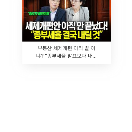
부동산 세제개편 아직 끝 아
냐? "종부세율 발표보다 내릴
것" 장기거주·양도세 전망 I 집
땅지성 I 김인만, 진미윤