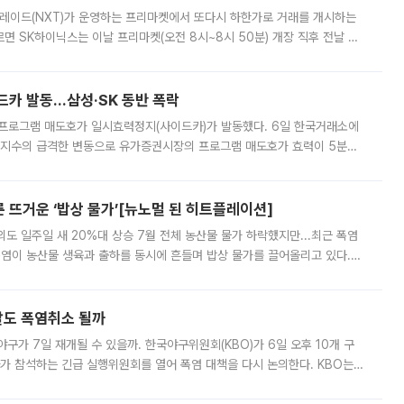
트레이드(NXT)가 운영하는 프리마켓에서 또다시 하한가로 거래를 개시하는
면 SK하이닉스는 이날 프리마켓(오전 8시~8시 50분) 개장 직후 전날 정
000원에 거래됐다. 거래량은 11주에 불과했으나, 최초 가격 결정이 기존 정
드카 발동…삼성·SK 동반 폭락
 프로그램 매도호가 일시효력정지(사이드카)가 발동했다. 6일 한국거래소에
선물지수의 급격한 변동으로 유가증권시장의 프로그램 매도호가 효력이 5분간
물지수는 전 거래일 종가 대비 52.48포인트(5.04%) 내린 987.24를 기
른 뜨거운 ‘밥상 물가’[뉴노멀 된 히트플레이션]
도 일주일 새 20%대 상승 7월 전체 농산물 물가 하락했지만...최근 폭염
폭염이 농산물 생육과 출하를 동시에 흔들며 밥상 물가를 끌어올리고 있다.
 아니라 오이와 참외, 브로콜리 가격까지 일주일 새 두 자릿수로 뛰었다.
말도 폭염취소 될까
구가 7일 재개될 수 있을까. 한국야구위원회(KBO)가 6일 오후 10개 구
 참석하는 긴급 실행위원회를 열어 폭염 대책을 다시 논의한다. KBO는
서 관람객과 선수단의 안전 위험 상황이 발생했다”며 5∼6일 예정됐던