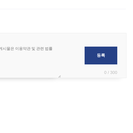
6월 국제수지(잠정)'에 따르면 6월 경상수지는 497억3000만달러 흑자로
0 / 300