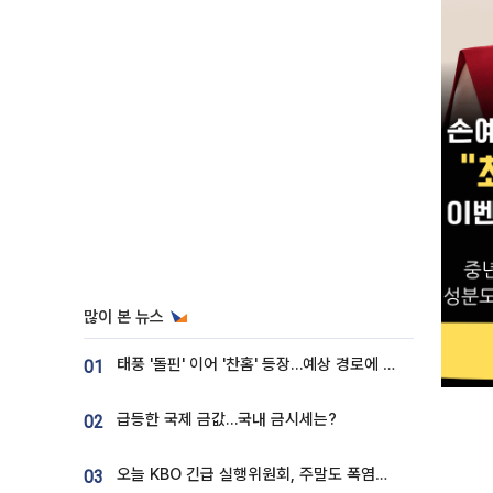
많이 본 뉴스
태풍 '돌핀' 이어 '찬홈' 등장…예상 경로에 한국 '한숨'
01
급등한 국제 금값…국내 금시세는?
02
오늘 KBO 긴급 실행위원회, 주말도 폭염취소 될까
03