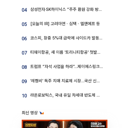
삼성전자·SK하이닉스 “주주 환원 강화 방안 마련”
04
[오늘의 IR] 고려아연ㆍ심텍ㆍ엘앤에프 등
05
코스피, 장중 5%대 급락에 사이드카 발동…삼성·SK 동반 폭락
06
티웨이항공, 새 이름 '트리니티항공' 첫발…SSC 전략 본격화
07
트럼프 “자석 사업을 하라”…제이에스링크, 비중국 영구자석 공급망 구축 속도
08
‘레켐비’ 독주 치매 치료제 시장…국산 신약 등장하나
09
라온로보틱스, 국내 유일 차세대 반도체 공정 로봇 개발 ‘고객사 테스트 진행’
10
최신 영상