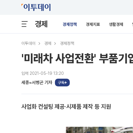
경제
경제정책
경제지표
생활경제
이투데이
경제
경제정책
'미래차 사업전환' 부품기업
입력 2021-05-19 13:20
세종=서병곤 기자
구독
사업화 컨설팅 제공·시제품 제작 등 지원