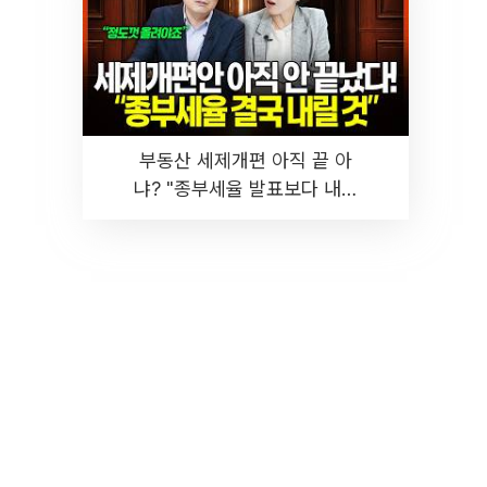
부동산 세제개편 아직 끝 아
냐? "종부세율 발표보다 내릴
것" 장기거주·양도세 전망 I 집
땅지성 I 김인만, 진미윤