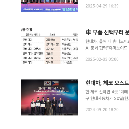
터, 친환경선박 가상실증센
2025-04-29 16:39
망이다.
車 부품 선택부터 
현대차, 올해 내 휴머노이
AI 등과 협력“휴머노이드 로봇 책임 기준 개발해
과 협업을 통해 로봇을 개
2025-02-03 05:00
용하고 있다. 특히 휴머노
현대차, 체코 오스
한·체코 산학연 4곳 ‘미래
구 현대자동차가 20일(현지시간) 체코 프라하에서 오스트라바 공과대학, 한국자동차연구원, 한국산
업기술평가원과 ‘미래 모빌리티 기
2024-09-20 18:20
현대차 전략기획실 부사장