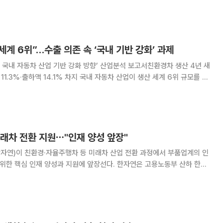
부 국가기술표준원이 주최하는 행사로, 국
세계 6위”…수출 의존 속 ‘국내 기반 강화’ 과제
국내 자동차 산업 기반 강화 방향’ 산업분석 보고서친환경차 생산 4년 새
1% 차지 국내 자동차 산업이 생산 세계 6위 규모를 유
역할을 하고 있지만 글로벌 생산 재편과 기술 변화 속에서 국내 산업 기반
강화가 주요 과제로 떠오르고 있다. 한국자동차연구원(
래차 전환 지원⋯"인재 양성 앞장"
자연)이 친환경·자율주행차 등 미래차 산업 전환 과정에서 부품업계의 인
인재 양성과 지원에 앞장선다. 한자연은 고용노동부 산하 한국
'산업전환 공동훈련센터' 사업을 통해 미래차 전환기에 놓인 부품업계를
 교육·훈련과 기업지원 컨설팅을 수행하고 있다고