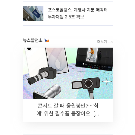
포스코홀딩스, 계열사 지분 매각해
투자재원 2.5조 확보
뉴스발전소
콘서트 갈 때 응원봉만?⋯'최
애' 위한 필수품 등장이오! [솔
드아웃]