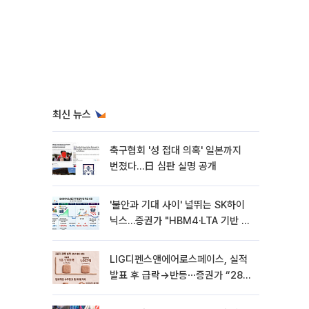
최신 뉴스
축구협회 '성 접대 의혹' 일본까지
번졌다…日 심판 실명 공개
'불안과 기대 사이' 널뛰는 SK하이
닉스…증권가 "HBM4·LTA 기반 펀
터멘털 견고"
LIG디펜스앤에어로스페이스, 실적
발표 후 급락→반등⋯증권가 “28년
까지 튼튼”