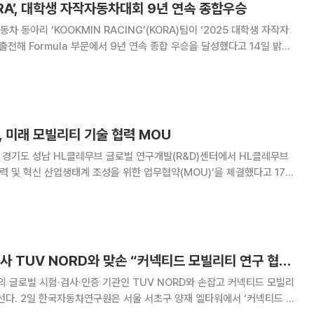
RA’, 대학생 자작자동차대회 9년 연속 종합우승
 동아리 ‘KOOKMIN RACING’(KORA)팀이 ‘2025 대학생 자작자
에 출전해 Formula 부문에서 9년 연속 종합 우승을 달성했다고 14일 밝혔
한국자동차연구원이 공동 주
 미래 모빌리티 기술 협력 MOU
 경기도 성남 HL클레무브 글로벌 연구개발(R&D)센터에서 HL클레무브
협력 및 혁신 산업생태계 조성을 위한 업무협약(MOU)’을 체결했다고 17일
컴퓨팅) △환경 센서(라이더, 레이더
한자연, 글로벌 인증사 TUV NORD와 맞손 “커넥티드 모빌리티 연구 협력”
글로벌 시험·검사·인증 기관인 TUV NORD와 손잡고 커넥티드 모빌리
서 ‘커넥티드 모