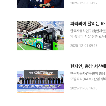
2025-12-03 13:12
밝혔다. 발명특허대전은 
한국자동차연구원(한자연)
의 중남미 시장 진출 교두보를 마련하고 있다. 한자연은
중인 ‘파라과이 e-vehi
2025-12-01 09:18
출에 실질적 역할을 하고 있
한자연, 충남 서산에
한국자동차연구원이 충남 
모빌리티(AAM) 산업 생태계 조성에 나섰다. 한자연은 
이오웰빙특구에서 우주항공청
2025-11-06 16:10