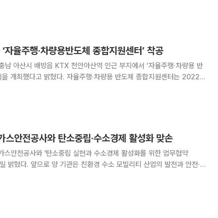
무협약(MOU)’을 체결했다고 밝혔다. TUV NORD는 1869년 독일에서
검사·인증기관이다. 해당 기관은 15
에 ‘자율주행·차량용반도체 종합지원센터’ 착공
남 아산시 배방읍 KTX 천안아산역 인근 부지에서 ‘자율주행·차량용 반
자율주행·차량용 반도체 종합지원센터는 2022년
남도, 아산시, 한자연의 긴밀한 협력을 통해 추진 중인 사업이다. 자율주
안전·신뢰성 시험·평가 전주기 지원과 미래
가스안전공사와 탄소중립·수소경제 활성화 맞손
스안전공사와 '탄소중립 실현과 수소경제 활성화를 위한 업무협약
19일 밝혔다. 앞으로 양 기관은 친환경 수소 모빌리티 산업의 발전과 안전·신
 연구개발을 진행할 계획이다.