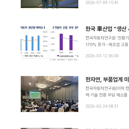
2026-07-09 15:41
인정의 날은 산업통상자원
한국 車산업 “생산 
한국자동차연구원 ‘전환기 
170% 증가⋯제조업 고용 11.3%·출하액 14.
지하며 제조업의 핵심 축 
2026-03-12 06:00
한자연, 부품업계 미
한국자동차연구원(이하 한
력·기술 전환 부담 해소를 위한 핵심 
산업인력공단이 주관하는 
2026-02-24 08:31
대상으로 재직자 직무전환