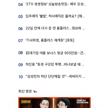
'2TV 생생정보' 오늘방송맛집- 배우 강성진 단골! 쌀국수ㆍ푸팟퐁 커리 맛집 '블○○○'
04
입추매직 '불발', 처서매직은 올까요? [해시태그]
05
22일 만에 다시 문 연 홈플러스…정상화 바쁜데 재고 없어 ‘발동동’[가보니]
06
'기사회생, 홈플러스 재개장' [포토]
07
08
日대기업 여름 보너스 평균 935만원⋯건설회사 1800만 넘어
차인표 "동생 구강암 투병…떠나보낼 때 가장 힘들었다”
09
“삼성전자 하단 단단해질 것”⋯레버리지 규제에 쏠림 완화 [찐코노미]
10
최신 영상