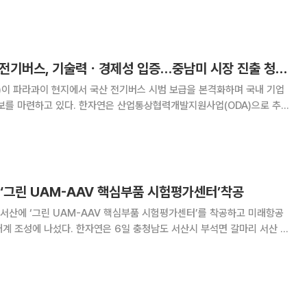
지식재산처가 주최하는 국내 대표 기술·특허 전
파라과이 달리는 K-전기버스, 기술력ㆍ경제성 입증…중남미 시장 진출 청신호
이 파라과이 현지에서 국산 전기버스 시범 보급을 본격화하며 국내 기업
 산업통상협력개발지원사업(ODA)으로 추진
cle 시범보급’ 사업이 현지에서 가시적 성과를 내며 국내 기업의 중남미 진
다고 1일 밝혔다. 이 사업은 산업 생
‘그린 UAM-AAV 핵심부품 시험평가센터’착공
서산에 ‘그린 UAM-AAV 핵심부품 시험평가센터’를 착공하고 미래항공
6일 충청남도 서산시 부석면 갈마리 서산 바
, 충청남도, 서산시와 함께 ‘그린 UAM-AAV 핵심부품 시험평가센터’
착공식을 열었다고 밝혔다. 행사에는 진종욱 한자연 원장을 비롯