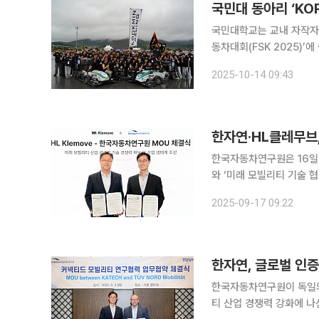
국민대 동아리 ‘KO
국민대학교는 교내 자작자동차
동차대회(FSK 2025)’
다. 이번 대회는 지난달 25일부터 28일까지 4일간 한국자동차연구원 E모빌리티연구센터에서 열렸
2025-10-14 09:43
다. 한국자동차공학회와 
한자연·HL클레무브,
한국자동차연구원은 16일
와 ‘미래 모빌리티 기술 
밝혔다. 양 기관은 이번 협약을 통해 AI·자율주행 모빌리티 분야에서 △모빌리티 플랫폼(섀시·이동
2025-09-17 09:22
체, 소프트웨어, 고성능 
한국자동차연구원이 독일의 
티 산업 경쟁력 강화에 나선다. 2일 한국자동차연구원은 서울 서초구 양재 엘타워에