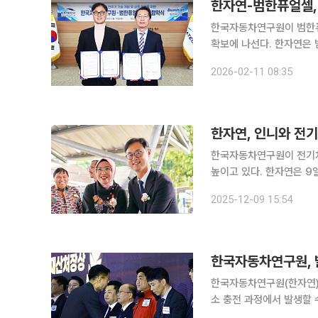
한자연-범한퓨얼셀, 
한국자동차연구원이 범한퓨
확보에 나선다. 한자연은 범한퓨얼셀과 10일 충청남도 천안시 풍세면에 위치한 한국자동차연구원
본원에서 '액화수소 활용 
2026-02-11 08:35
일 밝혔다. 액화수소는 기
한자연, 인니와 전기
한국자동차연구원이 전기차
높이고 있다. 한자연은 9일(현지시각) 인도네시아 자카르타 한-인니전기차협력센터(IKEVC)에서
전기차 인도 및 복합충전소 
2025-12-09 15:54
량은 현대차인도네시아생산
한국자동차연구원(한자연)
소 충전 과정에서 발생할 
성을 인정받은 결과다. 한자연은 3일 서울 코엑스 C홀에서 열린 시상식에서 기관 표창을 받았다고