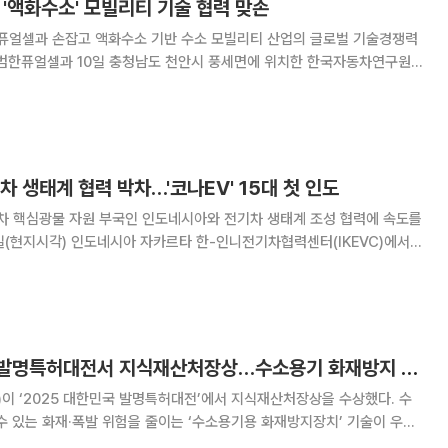
'액화수소' 모빌리티 기술 협력 맞손
얼셀과 손잡고 액화수소 기반 수소 모빌리티 산업의 글로벌 기술경쟁력
전주기 기술 개발 및 실증 협력을 위한 업무협약(MOU)'을 체결했다고 11
체 수소를 영하 253℃로 냉각해 부피를 8
차 생태계 협력 박차…'코나EV' 15대 첫 인도
 핵심광물 자원 부국인 인도네시아와 전기차 생태계 조성 협력에 속도를
개통식을 열고 인프라, 인력, 제도 협력을 본격화했다고 밝혔다. 인도 차
법인에서 생산된 코나EV 15대로 현대차
한국자동차연구원, 발명특허대전서 지식재산처장상…수소용기 화재방지 기술 인정
이 ‘2025 대한민국 발명특허대전’에서 지식재산처장상을 수상했다. 수
수 있는 화재·폭발 위험을 줄이는 ‘수소용기용 화재방지장치’ 기술이 우수