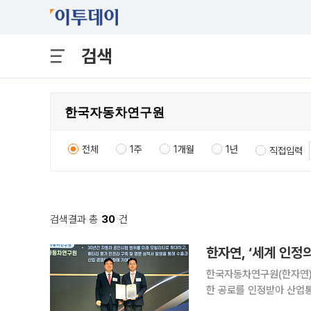
검색
전체
1주
1개월
1년
직접입력
검색결과 총
30
건
한국자동차연구원(한자연)
한 공로를 인정받아 산업통상자원부
구 엘리에나호텔에서 열린 '