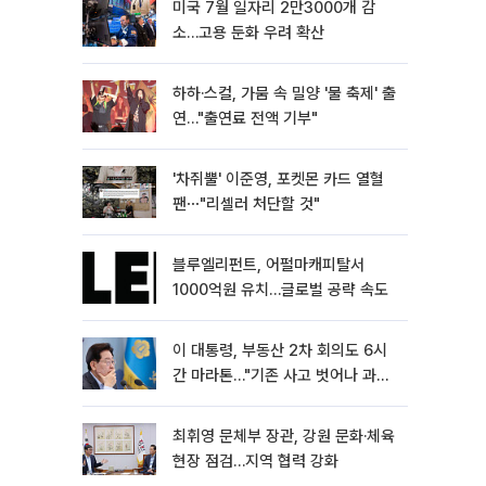
미국 7월 일자리 2만3000개 감
소…고용 둔화 우려 확산
하하·스컬, 가뭄 속 밀양 '물 축제' 출
연…"출연료 전액 기부"
'차쥐뿔' 이준영, 포켓몬 카드 열혈
팬⋯"리셀러 처단할 것"
블루엘리펀트, 어펄마캐피탈서
1000억원 유치…글로벌 공략 속도
이 대통령, 부동산 2차 회의도 6시
간 마라톤…"기존 사고 벗어나 과감
히 실천"
최휘영 문체부 장관, 강원 문화·체육
현장 점검…지역 협력 강화