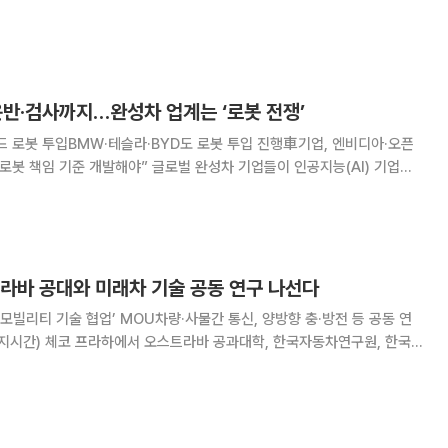
터 등 4개의 센터로 건설된다. 센터는 올해 말까지 순차적으로 운영할 전
운반·검사까지…완성차 업계는 ‘로봇 전쟁’
드 로봇 투입BMW·테슬라·BYD도 로봇 투입 진행車기업, 엔비디아·오픈
야” 글로벌 완성차 기업들이 인공지능(AI) 기업들
발하고, 자동차 부품 선택부터 운반, 검사까지 생산 전 단계에서 로봇을 활
이드 로봇 기술 발전이 향후 자율주
트라바 공대와 미래차 기술 공동 연구 나선다
 모빌리티 기술 협업’ MOU차량·사물간 통신, 양방향 충·방전 등 공동 연
술 협업’ 업무협약(MOU)을 체결했다. 이날 체결식에는 김동욱
, 바츨라프 스나셀 오스트라바 공대