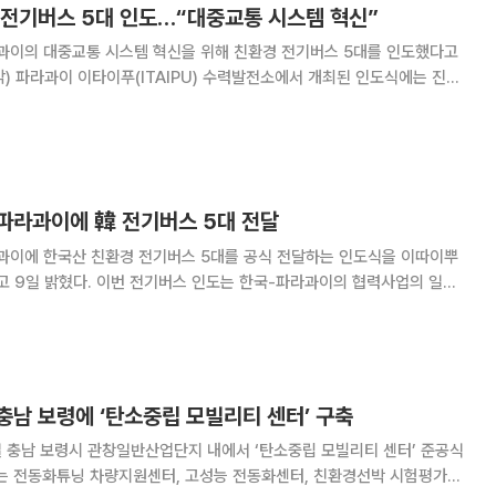
 전기버스 5대 인도…“대중교통 시스템 혁신”
이의 대중교통 시스템 혁신을 위해 친환경 전기버스 5대를 인도했다고
과 하비에르 히메네스 파라과이 산업통상부 장관 등 비롯하여 양국 정부
및 기업·기관 관계자 50명이 참석했다. 이번 사업은 2022년도부터
파라과이에 韓 전기버스 5대 전달
이에 한국산 친환경 전기버스 5대를 공식 전달하는 인도식을 이따이뿌
는 한국-파라과이의 협력사업의 일환
 시스템을 친환경적으로 전환하기 위한 목적을 갖고 있다. 한자연은 지난
 파라과이에 운송했으며, 전기버스 운행을 위한 충전기
충남 보령에 ‘탄소중립 모빌리티 센터’ 구축
 충남 보령시 관창일반산업단지 내에서 ‘탄소중립 모빌리티 센터’ 준공식
터는 전동화튜닝 차량지원센터, 고성능 전동화센터, 친환경선박 시험평가센