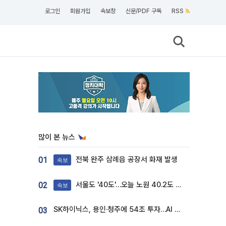
로그인
회원가입
속보창
신문/PDF 구독
RSS
많이 본 뉴스
전북 완주 삼례읍 공장서 화재 발생
01
속보
서울도 '40도'…오늘 노원 40.2도 기록
02
속보
SK하이닉스, 용인·청주에 54조 투자…AI 메모리 생산기지 키운다
03