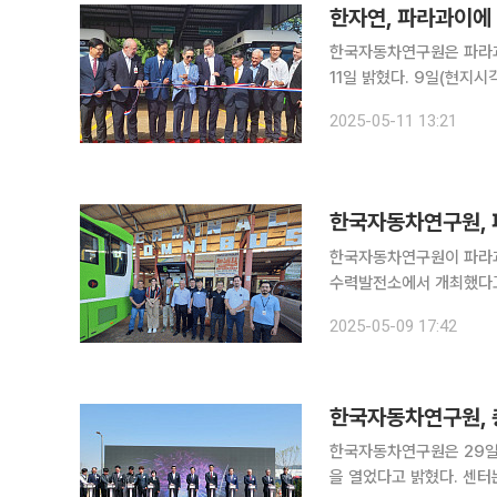
한자연, 파라과이에
한국자동차연구원은 파라과
11일 밝혔다. 9일(현지시각) 파라과이 이타이푸(ITAIPU) 수력발전소에서 개최된 인도식에는 진종
욱 한국자동차연구원 원장
2025-05-11 13:21
한국자동차연구원, 
한국자동차연구원이 파라과
수력발전소에서 개최했다고 9일 밝혔다. 이번 전기버스 인도
으로 파라과이의 대중교통
2025-05-09 17:42
해 12월 전기버스 5대를
한국자동차연구원, 
한국자동차연구원은 29일
을 열었다고 밝혔다. 센