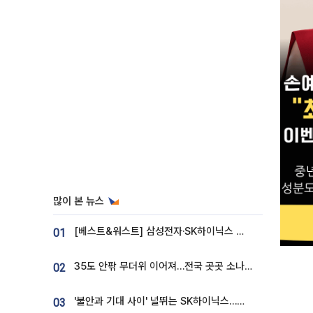
많이 본 뉴스
[베스트&워스트] 삼성전자·SK하이닉스 밀린 한 주…상상인증권은 85% 급등
01
35도 안팎 무더위 이어져…전국 곳곳 소나기 [오늘 날씨]
02
'불안과 기대 사이' 널뛰는 SK하이닉스…증권가 "HBM4·LTA 기반 펀터멘털 견고"
03