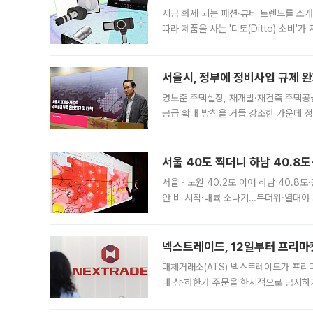
지금 화제 되는 패션·뷰티 트렌드를 소개
따라 제품을 사는 '디토(Ditto) 소비
어디일까요? 아이돌 콘서트 시작을 기다
서울시, 정부에 정비사업 규제 완화
명노준 주택실장, 재개발·재건축 주택공
공급 확대 방침을 거듭 강조한 가운데 정
면 반박하고 나섰다. 명노준 서울시 주택
서울 40도 찍더니 하남 40.8도
서울ㆍ노원 40.2도 이어 하남 40.8도
안 비 시작·내륙 소나기…무더위·열대야 
에서도 40도를 웃도는 기온이 관측됐다
의 극심한
넥스트레이드, 12일부터 프리마
대체거래소(ATS) 넥스트레이드가 프리
내 상·하한가 주문을 한시적으로 금지하
가 체결 사례와 관련해 설명자료를 내고