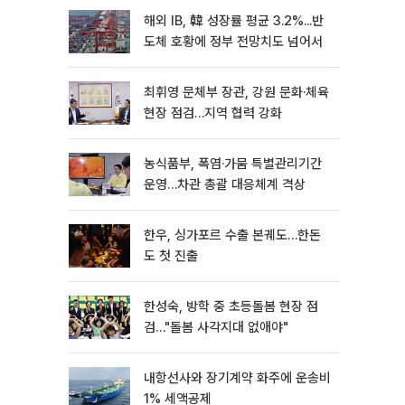
해외 IB, 韓 성장률 평균 3.2%...반
도체 호황에 정부 전망치도 넘어서
최휘영 문체부 장관, 강원 문화·체육
현장 점검…지역 협력 강화
농식품부, 폭염·가뭄 특별관리기간
운영…차관 총괄 대응체계 격상
한우, 싱가포르 수출 본궤도…한돈
도 첫 진출
한성숙, 방학 중 초등돌봄 현장 점
검…"돌봄 사각지대 없애야"
내항선사와 장기계약 화주에 운송비
1% 세액공제