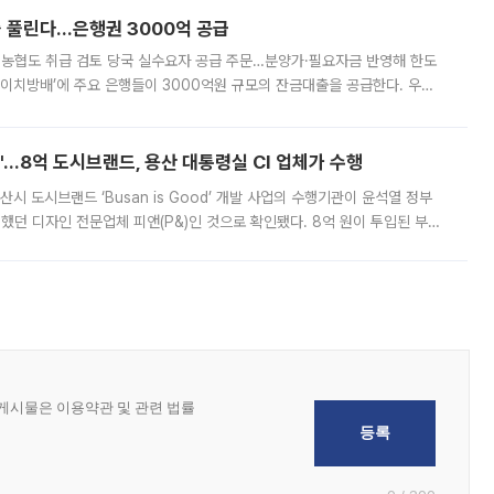
 풀린다…은행권 3000억 공급
리·농협도 취급 검토 당국 실수요자 공급 주문…분양가·필요자금 반영해 한도
에이치방배’에 주요 은행들이 3000억원 규모의 잔금대출을 공급한다. 우리
하고 있어 향후 공급 규모가 늘어날 전망이다. 7일 금융권에 따르면 KB국
od'…8억 도시브랜드, 용산 대통령실 CI 업체가 수행
시 도시브랜드 ‘Busan is Good’ 개발 사업의 수행기관이 윤석열 정부
여했던 디자인 전문업체 피앤(P&)인 것으로 확인됐다. 8억 원이 투입된 부산
 부족과 디자인 정체성 논란에 휩싸였던 만큼, 사업 선정 과정과 결과물에