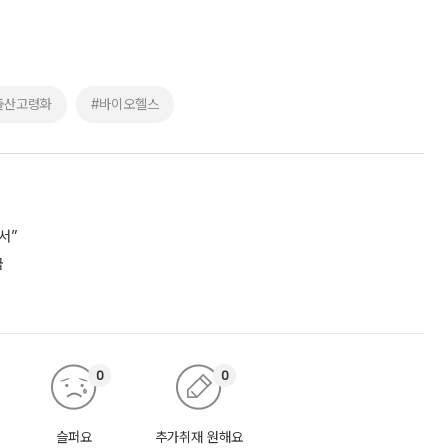
출산고령화
#바이오헬스
서”
급
0
0
슬퍼요
추가취재 원해요