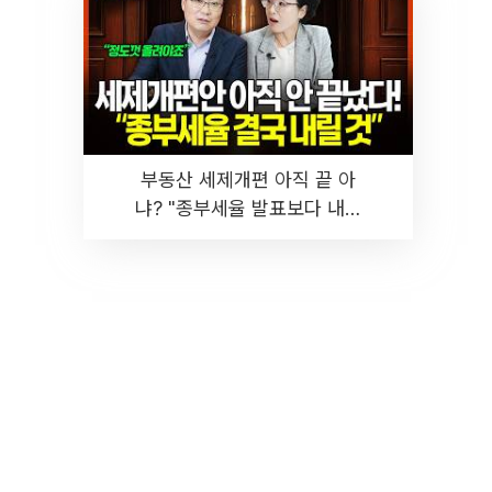
부동산 세제개편 아직 끝 아
냐? "종부세율 발표보다 내릴
것" 장기거주·양도세 전망 I 집
땅지성 I 김인만, 진미윤