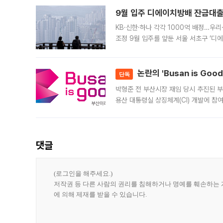
9월 입주 디에이치방배 잔금대출
KB·신한·하나 각각 1000억 배정…우
조정 9월 입주를 앞둔 서울 서초구 ‘디
은행과 NH농협은행도 대출 취급을 검토
민은행
논란의 'Busan is Go
단독
박형준 전 부산시장 재임 당시 추진된 부산
용산 대통령실 상징체계(CI) 개발에 참
도시브랜드 사업이 공개 이후 시민 공감
댓글