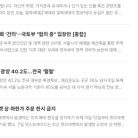
합니다. 자신의 취향, 가치관과 유사하거나 인기 있는 인물 혹은 콘텐츠를
'가 자리 잡은 오늘, 잘파세대(Z세대와 알파세대의 합성어)의 눈길이 쏠린 곳은
리는 공연장. 응원봉만큼이나 눈에 띄는 게 있습니다. 공연이 시작되기
 '건의'⋯국토부 "협의 중" 입장만 [종합]
급 부족 원인진단 및 대책 관련 브리핑 서울시가 재개발·재건축을 통한 주택
비사업으로 인한 '이주 대란' 우려와 정부와의 정책 엇박자 논란에 대해 정
실장은 2031년까지 31만 가구 착공 목표에 차질이 없다는 입장이나,
·광양 40.2도…전국 '펄펄'
·광양 40.2도 전국 대부분 폭염특보…체감온도도 곳곳 38도 넘어 8일 동해
지속 서울 노원구의 기온이 40도를 넘어선 데 이어 경기 하남과 전남 광양
. 전국 대부분 지역에 폭염특보가 내려진 가운데 곳곳에서 39~40도 안팎
켓 상·하한가 주문 한시 금지
마켓에서 발생하는 가격 왜곡 현상을 방지하기 위해 이달 12일부터 프리마켓
기로 했다. 7일 넥스트레이드는 최근 프리마켓에서 발생한 소량의 상·하한
, 주문 오류로 인한 가격 급등락을 최소화하기 위한 비상 대응방안을 발표