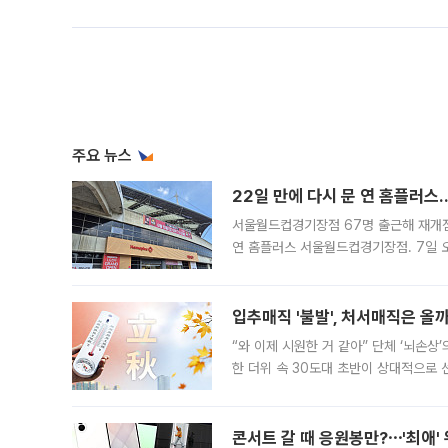
주요 뉴스
22일 만에 다시 문 연 홈플러스
서울월드컵경기장점 67명 출근해 재개점 
연 홈플러스 서울월드컵경기장점. 7일 
우유, 과일 같은 신선식품이 차근차근 자
입추매직 '불발', 처서매직은 올
“와 이제 시원한 거 같아” 단체 ‘뇌손상
한 더위 속 30도대 초반이 상대적으로
지역에 있었습니다. 7월 말에는 서풍과
콘서트 갈 때 응원봉만?⋯'최애'