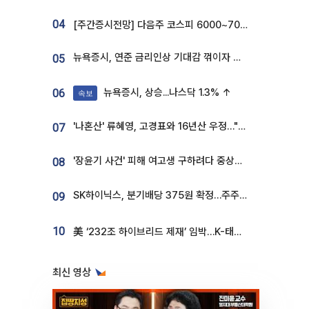
04
[주간증시전망] 다음주 코스피 6000~7000⋯“外人 수급은 정책이 변수”
뉴욕증시, 연준 금리인상 기대감 꺾이자 상승...S&P500 사상 최고치 [종합]
05
뉴욕증시, 상승...나스닥 1.3% ↑
06
속보
'나혼산' 류혜영, 고경표와 16년산 우정…"자취방서 부모님과 마주쳐"
07
'장윤기 사건' 피해 여고생 구하려다 중상…고교생 의상자 지정
08
SK하이닉스, 분기배당 375원 확정…주주환원책 9월로 앞당겨 발표
09
10
美 ‘232조 하이브리드 제재’ 임박…K-태양광, 불확실성 털고 날개 다나
최신 영상