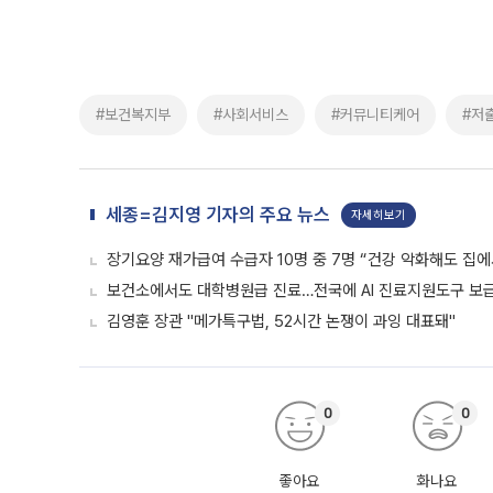
#보건복지부
#사회서비스
#커뮤니티케어
#저
세종=김지영 기자의 주요 뉴스
자세히보기
장기요양 재가급여 수급자 10명 중 7명 “건강 악화해도 집에
보건소에서도 대학병원급 진료…전국에 AI 진료지원도구 보
김영훈 장관 "메가특구법, 52시간 논쟁이 과잉 대표돼"
0
0
좋아요
화나요