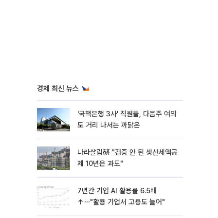
경제 최신 뉴스
'국책은행 3사' 직원들, 다음주 여의
도 거리 나서는 까닭은
나라살림硏 "검증 안 된 생산세액공
제 10년은 과도"
7년간 기업 AI 활용률 6.5배
↑⋯"활용 기업서 고용도 늘어"