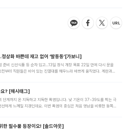
…정상화 바쁜데 재고 없어 ‘발동동’[가보니]
준비 신선식품 등 순차 입고…13일 정식 개장 목표 22일 만에 다시 문을
오전부터 직원들은 비어 있는 진열대를 채우느라 바쁘게 움직였다. 계란과
리를 잡기 시작했지만, 매장 곳곳엔 여전히 텅 빈 매대가 먼저 눈에 들어왔
까요? [해시태그]
’의 단계까지 온 지독하고 지독한 폭염입니다. 낮 기온이 37~39도를 찍는 극
 선선하게 느껴질 지경인데요. 이번 폭염의 중심은 처음 영남을 비롯한 동쪽
 북서풍이 산맥을 넘어 영남 쪽으로 내려오면서 뜨겁고 건조해졌는데요.
 위한 필수품 등장이오! [솔드아웃]