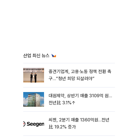
산업 최신 뉴스
중견기업계, 고용·노동 정책 전환 촉
구…“청년 희망 되살려야”
대원제약, 상반기 매출 3109억 원…
전년比 3.1%↑
씨젠, 2분기 매출 1360억원…전년
比 19.2% 증가