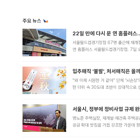
주요 뉴스
22일 만에 다시 문 연 홈플러스
서울월드컵경기장점 67명 출근해 재개점 
연 홈플러스 서울월드컵경기장점. 7일 
우유, 과일 같은 신선식품이 차근차근 자
입추매직 '불발', 처서매직은 올
“와 이제 시원한 거 같아” 단체 ‘뇌손상
한 더위 속 30도대 초반이 상대적으로
지역에 있었습니다. 7월 말에는 서풍과
서울시, 정부에 정비사업 규제 완화
명노준 주택실장, 재개발·재건축 주택공
공급 확대 방침을 거듭 강조한 가운데 정
면 반박하고 나섰다. 명노준 서울시 주택