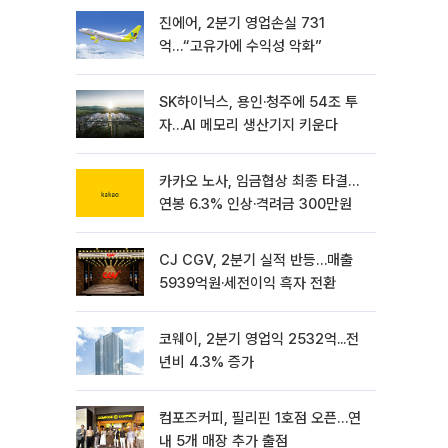
진에어, 2분기 영업손실 731
억…“고유가에 수익성 악화”
SK하이닉스, 용인·청주에 54조 투
자…AI 메모리 생산기지 키운다
카카오 노사, 임금협상 최종 타결…
연봉 6.3% 인상·격려금 300만원
CJ CGV, 2분기 실적 반등…매출
5939억원·세전이익 흑자 전환
코웨이, 2분기 영업익 2532억...전
년비 4.3% 증가
컴포즈커피, 필리핀 1호점 오픈…연
내 5개 매장 추가 출점