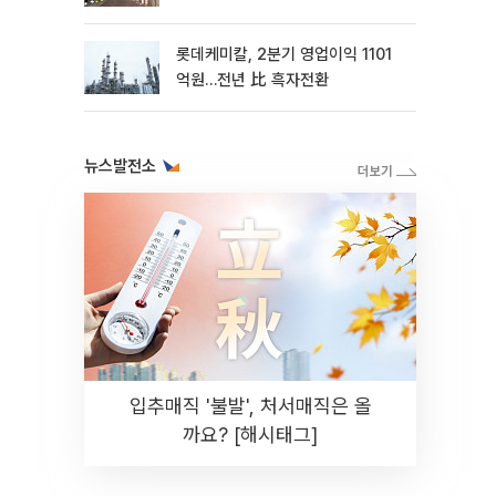
롯데케미칼, 2분기 영업이익 1101
억원…전년 比 흑자전환
뉴스발전소
입추매직 '불발', 처서매직은 올
까요? [해시태그]