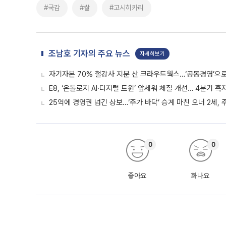
#국감
#쌀
#고시히카리
조남호 기자의 주요 뉴스
자세히보기
자기자본 70% 철강사 지분 산 크라우드웍스…‘공동경영’으로 
E8, ‘온톨로지 AI·디지털 트윈’ 앞세워 체질 개선… 4분기 
25억에 경영권 넘긴 상보…‘주가 바닥’ 승계 마친 오너 2세,
0
0
좋아요
화나요