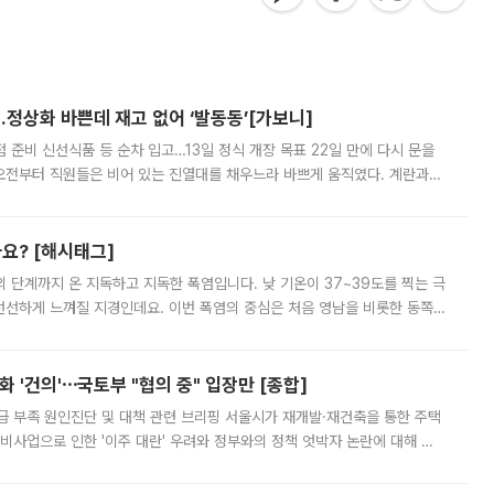
…정상화 바쁜데 재고 없어 ‘발동동’[가보니]
준비 신선식품 등 순차 입고…13일 정식 개장 목표 22일 만에 다시 문을
오전부터 직원들은 비어 있는 진열대를 채우느라 바쁘게 움직였다. 계란과
리를 잡기 시작했지만, 매장 곳곳엔 여전히 텅 빈 매대가 먼저 눈에 들어왔
까요? [해시태그]
’의 단계까지 온 지독하고 지독한 폭염입니다. 낮 기온이 37~39도를 찍는 극
 선선하게 느껴질 지경인데요. 이번 폭염의 중심은 처음 영남을 비롯한 동쪽
 북서풍이 산맥을 넘어 영남 쪽으로 내려오면서 뜨겁고 건조해졌는데요.
 '건의'⋯국토부 "협의 중" 입장만 [종합]
급 부족 원인진단 및 대책 관련 브리핑 서울시가 재개발·재건축을 통한 주택
비사업으로 인한 '이주 대란' 우려와 정부와의 정책 엇박자 논란에 대해 정
실장은 2031년까지 31만 가구 착공 목표에 차질이 없다는 입장이나,