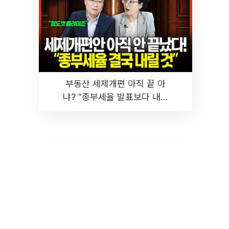
부동산 세제개편 아직 끝 아
냐? "종부세율 발표보다 내릴
것" 장기거주·양도세 전망 I 집
땅지성 I 김인만, 진미윤