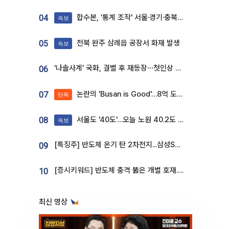
합수본, '통계 조작' 서울·경기·충북 선관위 등 추가 압수수색
04
속보
전북 완주 삼례읍 공장서 화재 발생
05
속보
‘나솔사계’ 국화, 결별 후 재등장⋯첫인상 투표 휩쓸고 ‘인기녀’ 등극
06
논란의 'Busan is Good'…8억 도시브랜드, 용산 대통령실 CI 업체가 수행
07
단독
서울도 '40도'…오늘 노원 40.2도 기록
08
속보
[특징주] 반도체 온기 탄 2차전지...삼성SDI, 장 초반 7% 넘게 껑충
09
[증시키워드] 반도체 충격 뚫은 개별 호재...포스코퓨처엠·에코프로·한화솔루션 '눈길'
10
최신 영상