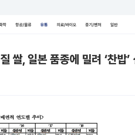
화학
항공/물류
유통
의료/바이오
중기/벤처
일반
질 쌀, 일본 품종에 밀려 ‘찬밥’