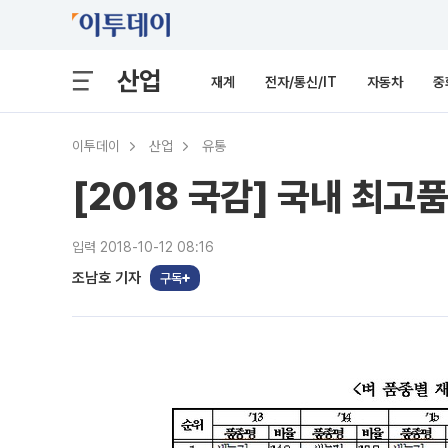
산업
재계
전자/통신/IT
자동차
중
이투데이
산업
유통
[2018 국감] 국내 최고품
입력 2018-10-12 08:16
조남호 기자
구독