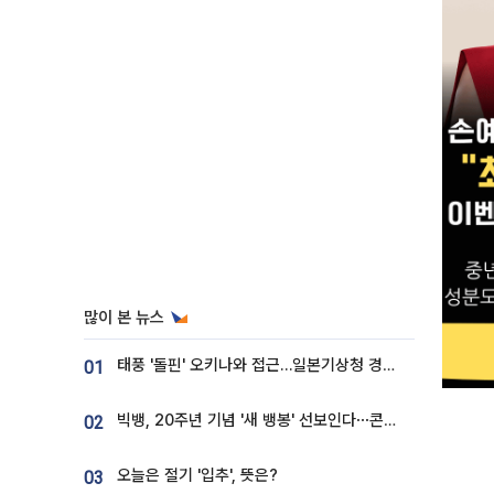
많이 본 뉴스
태풍 '돌핀' 오키나와 접근…일본기상청 경로 업데이트
01
빅뱅, 20주년 기념 '새 뱅봉' 선보인다⋯콘서트 앞두고 팝업 개최
02
오늘은 절기 '입추', 뜻은?
03