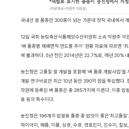
(자료제공=박완주 의원실)
국내산 쌀 품종만 300종이 넘는 가운데 정작 국내에서 
12일 국회 농림축산식품해양수산위원회 소속 박완주 의
‘벼 품종별 재배면적 연도별 추이’ 현황 자료에 따르면 ‘
에 불과하다. 5년 전인 2014년은 22.7%로, 매년 20
농진청은 고품질 쌀 개발을 포함해 ‘벼 품종 개발사업’을
개발 연구비로만 최근 10년 동안 390억 원을 투입했다.
자원에 등록된 벼 품종은 총 285가지에 이른다. 이중 밥
용 등의 특수미다.
농진청은 196개의 밥쌀용 품종 중 밥맛이 좋은‘최고품질’로
하이아미, 해품, 미품, 삼광, 수광, 영호진미, 진수미, 칠보