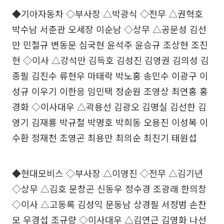
◆기아자동차 ◇부사장 △박광식 ◇전무 △권혁호
박수남 서춘관 오세장 이순남 ◇상무 △공문성 김선
만 민철규 변동문 심국현 윤석주 윤승규 조상현 조진
현 ◇이사 △강석만 김득호 김성진 김영권 김의성 김
종필 김진수 류현우 마태락 박노홍 송민수 이광구 이
성규 이우기 이한응 임민택 정순원 조영상 최연홍 홍
경화 ◇이사대우 △곽용선 김광오 김명실 김선한 김
영기 김재룡 박규철 박명호 박희동 오용진 이성복 이
수환 정재천 조영곤 최용만 최의순 최진기 태원섭
◆현대모비스 ◇부사장 △이영진 ◇전무 △김기년
◇상무 △김호 문창곤 신동우 정수경 조광래 한의창
◇이사 △고동록 김성익 문동남 상경필 서정범 손찬
모 우경섭 조규량 ◇이사대우 △김연근 김영화 나선