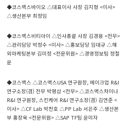
◆코스맥스바이오 △대표이사 사장 김지형 <이사>
△생산본부 최정임
◆코스맥스비티아이 △인사총괄 사장 김경용 <전무>
△관리담당 박정수 <이사> △홍보담당 임대규 △해
외마케팅본부 김미정 <전문위원> △경영정보팀 정철
운
◆코스맥스 △코스맥스USA 연구원장, 메이크업 R&I
연구소장(겸) 전무 박명삼 <전무> △코스맥스차이나
R&I 연구원장, 스킨케어 R&I 연구소장(겸) 김연준 <
이사> △CF Lab 박천호 △PP Lab 서은주 △생산본
부 홍장욱 <전문위원> △SAP TF팀 윤미자