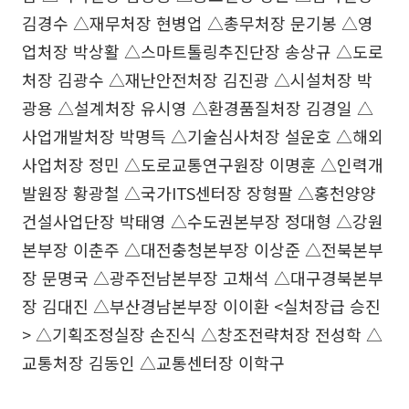
김경수 △재무처장 현병업 △총무처장 문기봉 △영
업처장 박상활 △스마트톨링추진단장 송상규 △도로
처장 김광수 △재난안전처장 김진광 △시설처장 박
광용 △설계처장 유시영 △환경품질처장 김경일 △
사업개발처장 박명득 △기술심사처장 설운호 △해외
사업처장 정민 △도로교통연구원장 이명훈 △인력개
발원장 황광철 △국가ITS센터장 장형팔 △홍천양양
건설사업단장 박태영 △수도권본부장 정대형 △강원
본부장 이춘주 △대전충청본부장 이상준 △전북본부
장 문명국 △광주전남본부장 고채석 △대구경북본부
장 김대진 △부산경남본부장 이이환 <실처장급 승진
> △기획조정실장 손진식 △창조전략처장 전성학 △
교통처장 김동인 △교통센터장 이학구