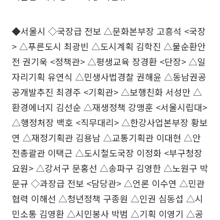
◆서울시 ◇국장급 전보 △문화본부장 고흥석 <국장
> △푸른도시 최광빈 △도시계획 김학진 △물순환안
전 권기욱 <정책관> △평생교육 장경환 <단장> △일
자리기획 유연식 △민생사법경찰 권해윤 △동남권공
공개발추진 최경주 <기획관> △보행친화 서성만 △
환경에너지 김선순 △재생정책 강맹훈 <서울시립대>
△행정처장 백호 <직무대리> △한강사업본부장 황보
연 △재정기획관 김용남 △교통기획관 이대현 △안
전총괄관 이택근 △도시철도국장 이정화 <부구청장
요원> △강서구 문홍선 △송파구 김영한 △노원구 박
문규 ◇과장급 전보 <담당관> △언론 이수연 △민관
협력 이해선 △청년정책 구종원 △인권 심동섭 △시
민소통 김영환 △시민봉사 박범 △기획 이영기 △공