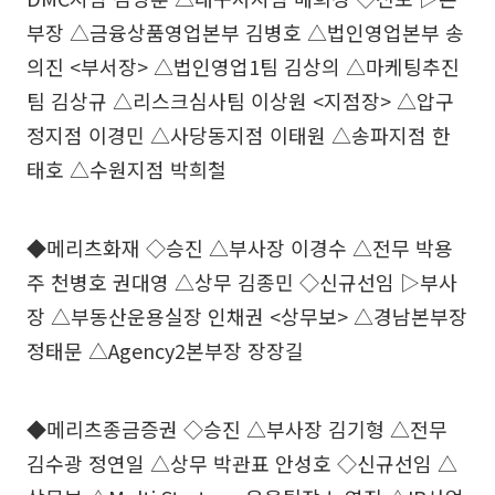
부장 △금융상품영업본부 김병호 △법인영업본부 송
의진 <부서장> △법인영업1팀 김상의 △마케팅추진
팀 김상규 △리스크심사팀 이상원 <지점장> △압구
정지점 이경민 △사당동지점 이태원 △송파지점 한
태호 △수원지점 박희철
◆메리츠화재 ◇승진 △부사장 이경수 △전무 박용
주 천병호 권대영 △상무 김종민 ◇신규선임 ▷부사
장 △부동산운용실장 인채권 <상무보> △경남본부장
정태문 △Agency2본부장 장장길
◆메리츠종금증권 ◇승진 △부사장 김기형 △전무
김수광 정연일 △상무 박관표 안성호 ◇신규선임 △