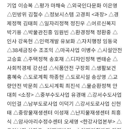
기업 이승복 △평가 마채숙 △외국인다문화 이은영
△민방위 김철수 △정보시스템 고경희 <과장> △경
제정책 김태희 △일자리정책 정진우 △어르신복지
박기용 △박물관진흥 임원빈 △환경정책 정환중 △
인사 강옥현 △인력개발 유보화 △자치행정 임동국
△38세금징수 조조익 △마곡사업 이병수 △시설안전
고승효 △주택정책 송호재 △디자인정책 변태순 △
사회적경제 강선섭 △식품안전 구장회 △생활보건
홍혜숙 △도로계획 하종현 △도로시설 송상영 △교
량안전 박문희 △도시계획 최진석 △물순환정책 안
대희 <소장> △중부수도사업 유경애 △강서수도사업
이인걸 △남부도로사업 이덕기 △강서도로사업 신현
태 △중랑물재생센터 이성재 △난지물재생센터 최흥
식 △암사아리수정수센터 오세영 <한강사업본부> △