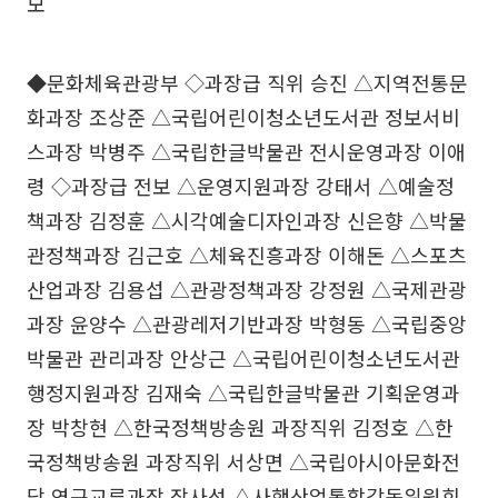
모
◆문화체육관광부 ◇과장급 직위 승진 △지역전통문
화과장 조상준 △국립어린이청소년도서관 정보서비
스과장 박병주 △국립한글박물관 전시운영과장 이애
령 ◇과장급 전보 △운영지원과장 강태서 △예술정
책과장 김정훈 △시각예술디자인과장 신은향 △박물
관정책과장 김근호 △체육진흥과장 이해돈 △스포츠
산업과장 김용섭 △관광정책과장 강정원 △국제관광
과장 윤양수 △관광레저기반과장 박형동 △국립중앙
박물관 관리과장 안상근 △국립어린이청소년도서관
행정지원과장 김재숙 △국립한글박물관 기획운영과
장 박창현 △한국정책방송원 과장직위 김정호 △한
국정책방송원 과장직위 서상면 △국립아시아문화전
당 연구교류과장 장사성 △사행산업통합감독위원회