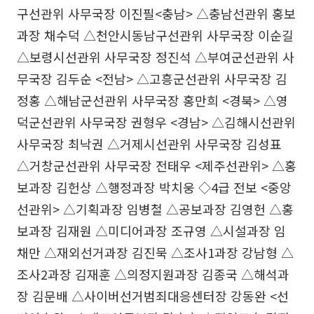
구선관위 사무국장 이진필<충남> △충남선관위 홍보
과장 채수덕 △천안시동남구선관위 사무국장 이순길
△보령시선관위 사무국장 정진석 △부여군선관위 사
무국장 김두순 <전남> △고흥군선관위 사무국장 김
정홍 △해남군선관위 사무국장 홍만희 <경북> △영
덕군선관위 사무국장 권형우 <경남> △김해시선관위
사무국장 최낙권 △거제시선관위 사무국장 김성표
△거창군선관위 사무국장 전태우 <제주선관위> △홍
보과장 김헌상 △행정과장 박치웅 ◇4급 전보 <중앙
선관위> △기획과장 임병철 △공보과장 김영헌 △홍
보과장 김재원 △미디어과장 조규영 △시설과장 임
채만 △재외선거과장 김진묵 △조사1과장 강남형 △
조사2과장 김재훈 △의정지원과장 김종국 △해석과
장 김문배 △사이버선거범죄대응센터장 강동완 <선