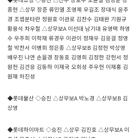
종현 △상무 장준 류민열 조영제 우길조 장대식 윤주
경 조셉분타란 정원호 이관로 김찬수 김태완 기원규
황용석 차우철 △상무보A 이선대 남기대 유영택 하영
수 우주희 이학재 류경우 이관이 정재우 김응걸 정영
철 박찬서 이병희 정은종 △상무보B 김정현 박상영
배우진 나연 손을경 장동호 김영희 김정한 강헌서 정
원헌 김건응 김동하 이재국 오희성 주우현 이재홍 김
원재 허진성
◆롯데물산 ◇승진 △상무보A 박노경 △상무보B 김
상영
◆롯데하이마트 ◇승진 △상무 김진호 △상무보A 이