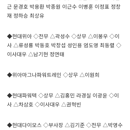
근 문경호 박용환 박종원 이근수 이병훈 이정표 정창
재 정하승 최상유
◆현대위아 ◇전무 △곽성수 ◇상무 △이봉우 ◇이
사 △류성룡 박동호 박창섭 성인용 엄도영 최동렬 ◇
이사대우 △남기현 정연태
◆위아마그나파워트레인 ◇상무 △이원희
◆현대파워텍 ◇상무 △김홍민 라경실 이광윤 ◇이
사 △차삼호 ◇이사대우 △권혁빈
◆현대다이모스 ◇부사장 △김기준 ◇전무 △박영수