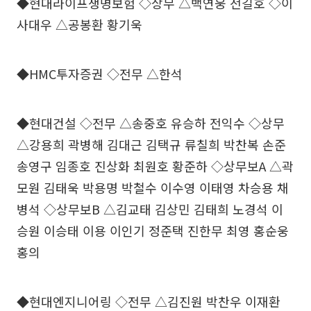
◆현대라이프생명보험 ◇상무 △백연웅 전길호 ◇이
사대우 △공봉환 황기욱
◆HMC투자증권 ◇전무 △한석
◆현대건설 ◇전무 △송중호 유승하 전익수 ◇상무
△강용희 곽병해 김대근 김택규 류칠희 박찬복 손준
송영구 임종호 진상화 최원호 황준하 ◇상무보A △곽
모원 김태욱 박용명 박철수 이수영 이태영 차승용 채
병석 ◇상무보B △김교태 김상민 김태희 노경석 이
승원 이승태 이용 이인기 정준택 진한무 최영 홍순웅
홍의
◆현대엔지니어링 ◇전무 △김진원 박찬우 이재환