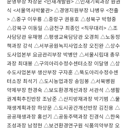
운영부장 차장운 <인재개발원> △인재기획과장 원권
식 <서울역사박물관> △경영지원부장 나병우 <전출
> △중구 이우룡 △중랑구 권용호 △성북구 박형중
△강북구 이동일 △금천구 최종인 <직무대리> △조
사담당관 유재명 △평생교육담당관 오경희 △노동정
책과장 강석 △서부공원녹지사업소장 오진완 △상수
도사업본부 요금관리부장 박병만 △서울시립대 총무
과장 최대봉 △구의아리수정수센터소장 이달영 △상
수도사업본부 생산부장 구자훈 △뚝도아리수정수센
터소장 최석기 △도시농업과장 송임봉 △서북병원
약제부장 한경숙 △보도환경개선과장 서관석 △생활
권계획추진반장 조남준 △산지방재과장 박기범 △물
재생계획과장 하상문 △도시공간개선반장 김진용 △
공공재생과장 홍선기 △공동주택과장 진경식 △한옥
조성과장 남정현 △보건환경연구원 식품의약부장 오