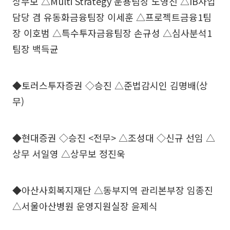
상무보 △Multi Strategy 운용팀장 노영진 △IB사업
담당 겸 유동화금융팀장 이세훈 △프로젝트금융1팀
장 이호범 △특수투자금융팀장 손규성 △심사분석1
팀장 백득균
◆토러스투자증권 ◇승진 △준법감시인 김명배(상
무)
◆현대증권 ◇승진 <전무> △조성대 ◇신규 선임 △
상무 서일영 △상무보 정진욱
◆아산사회복지재단 △동부지역 관리본부장 임종진
△서울아산병원 운영지원실장 윤제식