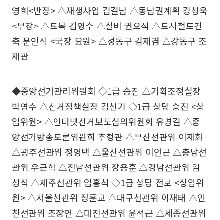
영희<반장> △재생사업 김길남 △동남권계획 강성욱
<부장> △토목 김영수 △설비 권오식 △도시철도건
축 문인식 <국장 요원> △성동구 김재겸 △강동구 조
재관
◆중앙선거관리위원회 ◇1급 승진 △기획조정실장
박영수 △선거정책실장 김신기 ◇1급 상당 승진 <상
임위원> △인터넷선거보도심의위원회 유병길 △중
앙선거방송토론위원회 추형관 △부산선관위 이재화
△광주선관위 정영택 △울산선관위 이언근 △충남선
관위 우근학 △전남선관위 장용훈 △경남선관위 임
성식 △제주선관위 엄흥석 ◇1급 상당 전보 <상임위
원> △서울선관위 정훈교 △대구선관위 이재태 △인
천선관위 조장연 △대전선관위 윤석근 △세종선관위