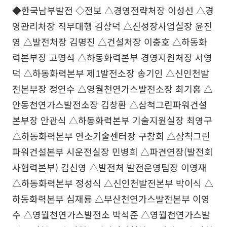
◆한국남부발전 ◇전보 △경영전략처장 이성선 △경
영관리처장 직무대행 김상덕 △신성장사업실장 윤진
영 △발전처장 김명진 △건설처장 이충호 △하동화
력본부장 고명석 △하동화력본부 경영지원처장 서영
덕 △하동화력본부 제1발전소장 송기인 △신인천발
전본부장 정연수 △영월천연가스발전소장 최기홍 △
안동천연가스발전소장 김창환 △삼척그린파워건설
본부장 안관식 △하동화력본부 기술지원실장 최영구
△하동화력본부 연소기술센터장 구창회 △삼척그린
파워건설본부 시운전실장 민병희 △파견연장(발전회
사협력본부) 김신영 △발전처 발전운영팀장 이영재
△하동화력본부 정성식 △신인천발전본부 박이식 △
하동화력본부 심재룡 △부산천연가스발전본부 이영
수 △영월천연가스발전소 박석준 △영월천연가스발