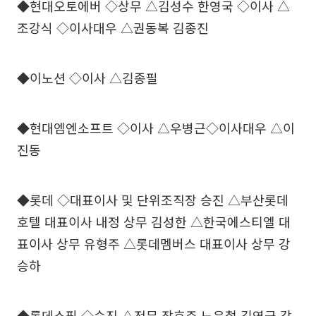
◆현대오토에버 ◇상무 △김성수 한영국 ◇이사 △
조강식 ◇이사대우 △권동복 김종진
◆이노션 ◇이사 △김종필
◆현대엠엔소프트 ◇이사 △우병근◇이사대우 △이
진동
◆롯데 ◇대표이사 및 단위조직장 승진 △부산롯데
호텔 대표이사 내정 상무 김성한 △한국에스티엘 대
표이사 상무 유형주 △롯데멤버스 대표이사 상무 강
승하
◆롯데쇼핑 ◇승진 △전무 장호주 노윤철 김영균 강