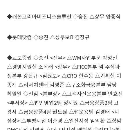
◆캐논코리아비즈니스솔루션 ◇승진 △상무 양종식
◆롯데닷컴 ◇승진 △상무보B 김장규
◆교보증권 ◇승진 <전무> △WM사업부문 박성진
△경영지원실 조옥래 <상무> △FICC본부 겸 주식파
생본부 강은규 <임원보> △CRO 한수동 △기획실 이
종계 △리서치센터 김영준 △구조화금융본부 담당
최원일 ◇신임 <본부장> △고객자산운용본부 안효진
<부서장> △법인영업2팀 정지원 △금융상품2팀 고
광서 △금융상품4팀 권도원 △랩운용팀 김경태 <지
점장> △부평지점 이춘경 △일산지점 임익환 △상암
DMC지점 김영훈 △대구서지점 배희성 ◇전보 ▷본