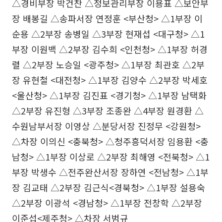
△경비부장 박건찬 △정보관리부장 이용표 △보안부
장 배봉길 △송파서장 연정훈 <부산청> △1부장 이
순용 △2부장 송병일 △3부장 현재섭 <대구청> △1
부장 이원백 △2부장 김수희 <인천청> △1부장 허경
렬 △2부장 노승일 <광주청> △1부장 최관호 △2부
장 유현철 <대전청> △1부장 김양수 △2부장 박세호
<울산청> △1부장 김진표 <경기청> △1부장 남택화
△2부장 유진형 △3부장 조종완 △4부장 원경환 △
수원남부서장 이영상 △분당서장 진정무 <강원청>
△차장 이의신 <충북청> △청주흥덕서장 임용환 <충
남청> △1부장 이상로 △2부장 최해영 <전북청> △1
부장 박생수 △전주완산서장 장하연 <전남청> △1부
장 김교태 △2부장 김근식<경북청> △1부장 설용숙
△2부장 이광석 <경남청> △1부장 전창학 △2부장
이준섭<제주청> △차장 서범규