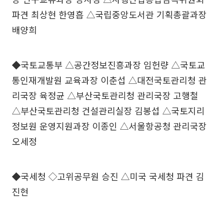
파견 최상현 한영흡 △국립중앙도서관 기획총괄과장
배양희
◆국토교통부 △공간정보진흥과장 임헌량 △국토교
통인재개발원 교육과장 이춘섭 △대전국토관리청 관
리국장 육정균 △부산국토관리청 관리국장 고행철
△부산국토관리청 건설관리실장 김봉섭 △국토지리
정보원 운영지원과장 이종인 △서울항공청 관리국장
오세정
◆국세청 ◇고위공무원 승진 △미국 국세청 파견 김
진현