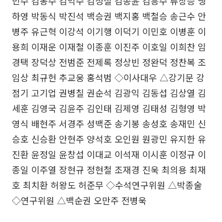
민수 김봉수 김익수 김정철 김종윤 김흥수 류창승 맹
하영 박동식 박진석 백승권 백지홍 백철승 송근수 안
병주 유근혁 이강석 이기행 이덕기 이민호 이병훈 이
용희 이재운 이재철 이종훈 이진주 이호일 이희찬 임
경택 장덕상 전범준 전제록 정상빈 정완덕 정찬복 조
임상 최규헌 추교웅 홍석범 ◇이사대우 △강기문 강
점기 고기업 권병칠 권순석 김광익 김동섭 김상열 김
세훈 김영국 김윤주 김인태 김제영 김태성 김형영 박
영식 배현주 서경주 성백준 송기봉 송성호 송재민 신
승호 신승환 안현주 양석호 오인원 원광민 유지한 유
진환 윤정일 윤창섭 이대교 이석재 이시훈 이정규 이
종일 이주열 장현규 정현철 조재경 진욱 최의용 최재
호 최치환 허왕도 허준무 ◇수석연구위원 △박종술
◇연구위원 △백순권 오만주 전병욱