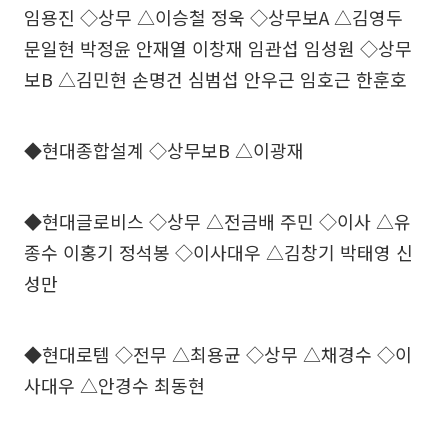
임용진 ◇상무 △이승철 정욱 ◇상무보A △김영두
문일현 박정윤 안재열 이창재 임관섭 임성원 ◇상무
보B △김민현 손명건 심범섭 안우근 임호근 한훈호
◆현대종합설계 ◇상무보B △이광재
◆현대글로비스 ◇상무 △전금배 주민 ◇이사 △유
종수 이홍기 정석봉 ◇이사대우 △김창기 박태영 신
성만
◆현대로템 ◇전무 △최용균 ◇상무 △채경수 ◇이
사대우 △안경수 최동현