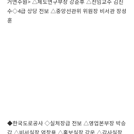
거연수원> △제도연구부장 강순후 △전임교수 김진
수◇4급 상당 전보 △중앙선관위 위원장 비서관 장성
훈
◆한국도로공사 ◇실처장급 전보 △영업본부장 박승
갑 △비서실장 엄창용 △홍보실장 강운 △감사실장