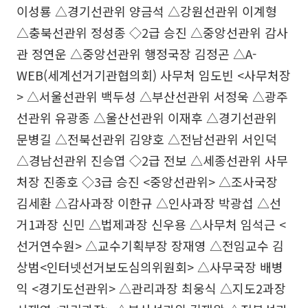
이성룡 △경기선관위 양금석 △강원선관위 이계형
△충북선관위 정성종 ◇2급 승진 △중앙선관위 감사
관 정연운 △중앙선관위 행정국장 김정곤 △A-
WEB(세계선거기관협의회) 사무처 임도빈 <사무처장
> △서울선관위 백두성 △부산선관위 서정욱 △광주
선관위 유광종 △울산선관위 이재후 △경기선관위
문병길 △전북선관위 김양호 △전남선관위 서인덕
△경남선관위 진승엽 ◇2급 전보 △세종선관위 사무
처장 진종호 ◇3급 승진 <중앙선관위> △조사국장
김세환 △감사과장 이한규 △인사과장 박광섭 △선
거1과장 신민 △법제과장 신우용 △사무처 임석근 <
선거연수원> △교수기획부장 장재영 △전임교수 김
상범<인터넷선거보도심의위원회> △사무국장 배병
익 <경기도선관위> △관리과장 최웅식 △지도2과장