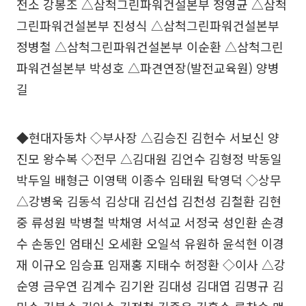
전소 강봉조 △삼척그린파워건설본부 정영균 △삼척
그린파워건설본부 진성식 △삼척그린파워건설본부
정병철 △삼척그린파워건설본부 이순환 △삼척그린
파워건설본부 박성호 △파견연장(발전교육원) 양병
길
◆현대자동차 ◇부사장 △김승진 김헌수 서보신 양
진모 왕수복 ◇전무 △김대원 김언수 김형정 박동일
박두일 배형근 이영택 이종수 임태원 탁영덕 ◇상무
△강병욱 김동석 김상대 김선섭 김천성 김철환 김현
중 류성원 박병철 박채영 서석교 서정국 성인환 손경
수 손동인 엄태신 오세환 오일석 유원하 윤석현 이경
재 이규오 임승표 임재홍 지태수 허정환 ◇이사 △강
순영 금우연 김계수 김기완 김대성 김대엽 김명규 김