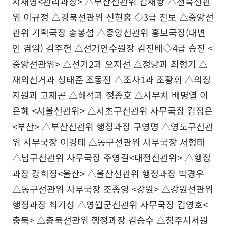
서재영<관리과장> △부산선관위 김재왕 △전북선관
위 이규정 △경북선관위 신현홍 ◇3급 전보 △중앙선
관위 기획국장 송봉섭 △중앙선관위 홍보국장(대변
인 겸임) 김주헌 △선거연수원장 김진배◇4급 승진 <
중앙선관위> △선거2과 오지선 △정당과 최형기 △
재외선거과 성태준 조동진 △조사1과 조황휘 △의정
지원과 고재곤 △해석과 정종호 △사무처 배명열 이
은혜 <서울선관위> △서초구선관위 사무국장 김정은
<부산> △부산선관위 행정과장 구영명 △영도구선관
위 사무국장 이경태 △동구선관위 사무국장 서형태
△남구선관위 사무국장 주영길<대전선관위> △행정
과장 강희정<울산> △울산선관위 행정과장 박경우
△동구선관위 사무국장 조종영 <강원> △강원선관위
행정과장 최기성 △영월군선관위 사무국장 김영호<
충북> △충북선관위 행정과장 김승수 △청주시서원